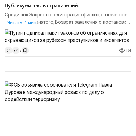
Публикуем часть ограничений.
Среди них:Запрет на регистрацию физлица в качестве
ИП или самозанятого;Возврат заявления о постановке
Читать 1 мин.
недвижимости на кадастровый учет;Ограничение
водительских прав;Запрет регистрации транспортных
средств и на заключение сделок по
184
2
доверенности;Отказ в заключении кредитного
договора, предоставлении государственных и
муниципальных услуг онл...