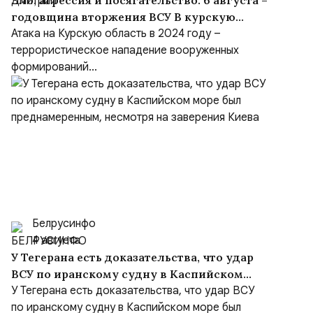
Зло, агрессия и посягательство. 6 августа –
годовщина вторжения ВСУ В курскую
область
Атака на Курскую область в 2024 году –
террористическое нападение вооруженных
формирований...
Белрусинфо
4 августа
У Тегерана есть доказательства, что удар
ВСУ по иранскому судну в Каспийском
море был преднамеренным, несмотря на
У Тегерана есть доказательства, что удар ВСУ
заверения Киева
по иранскому судну в Каспийском море был