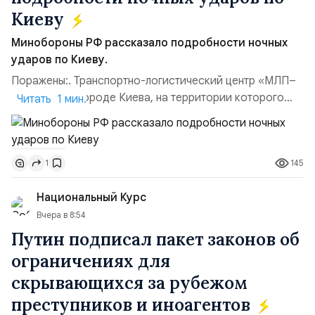
Киеву
Минобороны РФ рассказало подробности ночных
ударов по Киеву.
Поражены:. Транспортно-логистический центр «МЛП–
Чайка» в пригороде Киева, на территории которого
Читать 1 мин.
осуществлялось хранение, сборка а также запуск с
прилегающего полевого аэродром «Чайка»
дальнобойных БПЛА ВСУ; Складские помещения
145
1
«Транс-Логистик» в Оболонском районе г. Киев,
использовавшиеся для хранения военного
Национальный Курс
имущества ВСУ; Сортировочны...
Вчера в 8:54
Путин подписал пакет законов об
ограничениях для
скрывающихся за рубежом
преступников и иноагентов