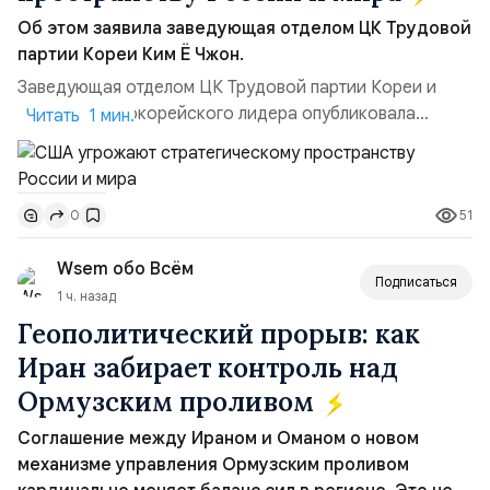
Об этом заявила заведующая отделом ЦК Трудовой
партии Кореи Ким Ё Чжон.
Заведующая отделом ЦК Трудовой партии Кореи и
сестра северокорейского лидера опубликовала
Читать 1 мин.
заявление для прессы в ответ на проведение Токио
совместных с флотом США запусков крылатых ракет
Томагавк.«Япония отбросила обманчивую видимость
51
0
„исключительно оборонительной страны“ и выносит
вопрос о собственном ядерном вооружении на
Wsem обо Всём
всеобщее обозрение, одновреме...
Подписаться
1 ч. назад
Геополитический прорыв: как
Иран забирает контроль над
Ормузским проливом
Соглашение между Ираном и Оманом о новом
механизме управления Ормузским проливом