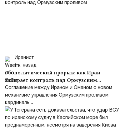
Иранист
1 ч. назад
Геополитический прорыв: как Иран
забирает контроль над Ормузским
проливом
Соглашение между Ираном и Оманом о новом
механизме управления Ормузским проливом
кардиналь...