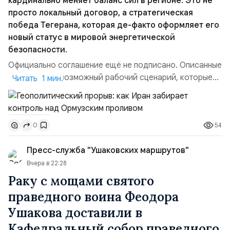
кардинально меняет баланс сил в регионе. Это не
просто локальный договор, а стратегическая
победа Тегерана, которая де-факто оформляет его
новый статус в мировой энергетической
безопасности.
Официально соглашение ещё не подписано. Описанные
пункты — это возможный рабочий сценарий, которые
Читать 1 мин.
скорее всего будут реализованы.Разбираем ключевые
тезисы и последствия этого соглашения:. 1. Новые
доли контроля (75 на 25). Было: Ранее Иран и Оман
54
0
контролировали пролив на паритетных началах —
50/50. Стало: Новое соглашение закрепляет за
Пресс-служба "Ушаковских маршрутов"
Ираном...
Вчера в 22:28
Раку с мощами святого
праведного воина Феодора
Ушакова доставили в
Кафедральный собор праведного