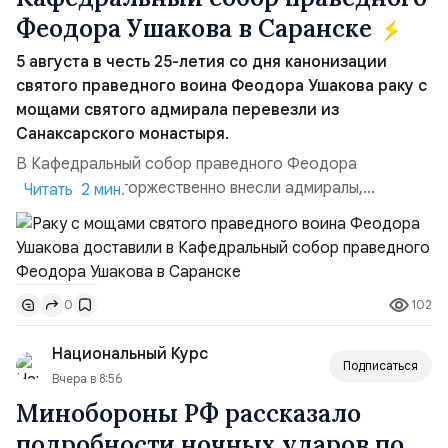
Феодора Ушакова в Саранске
5 августа в честь 25-летия со дня канонизации
святого праведного воина Феодора Ушакова раку с
мощами святого адмирала перевезли из
Санаксарского монастыря.
В Кафедральный собор праведного Феодора
Ушакова раку торжественно внесли адмиралы,
Читать 2 мин.
участвовавшие в канонизации святого праведного
воина Феодора Ушакова 25 лет назад:Адмирал
Владимир Прокофьевич Валуев, командующий
Балтийским флотом ВМФ России (2001–2006
102
0
гг.);Адмирал Владимир Петрович Комоедов,
командующий Черноморским флотом ВМФ России
Национальный Курс
(1998–2002 г...
Подписаться
Вчера в 8:56
Минобороны РФ рассказало
подробности ночных ударов по