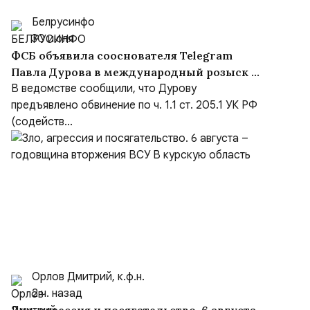
Белрусинфо
30 июля
ФСБ объявила сооснователя Telegram
Павла Дурова в международный розыск по
делу о содействии терроризму
В ведомстве сообщили, что Дурову
предъявлено обвинение по ч. 1.1 ст. 205.1 УК РФ
(содейств...
Орлов Дмитрий, к.ф.н.
2 ч. назад