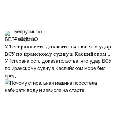
Белрусинфо
4 августа
У Тегерана есть доказательства, что удар
ВСУ по иранскому судну в Каспийском
море был преднамеренным, несмотря на
У Тегерана есть доказательства, что удар ВСУ
заверения Киева
по иранскому судну в Каспийском море был
пред...