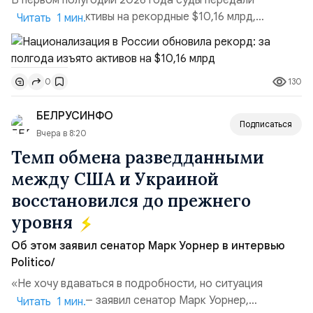
В первом полугодии 2026 года суды передали
государству активы на рекордные $10,16 млрд,
Читать 1 мин.
подсчитали аналитики AK&M. Это в 2,5 раза больше,
чем за аналогичный период 2025 года ($3,95 млрд).
Всего зафиксировано 15 национализационных
130
0
транзакций, которые обеспечили 42,2% денежного
объёма всего российского рынка слияний и
БЕЛРУСИНФО
поглощений. Крупнейшей ...
Подписаться
Вчера в 8:20
Темп обмена разведданными
между США и Украиной
восстановился до прежнего
уровня
Об этом заявил сенатор Марк Уорнер в интервью
Politico/
«Не хочу вдаваться в подробности, но ситуация
улучшилась», — заявил сенатор Марк Уорнер,
Читать 1 мин.