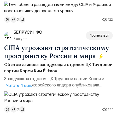
высокопоставленный член комитета по разведке,
добавив, что использование Украиной беспилотников и
ракет большой дальности позволило ей наносить
122
0
удары вглубь российской территории и укрепило её
позиции.Сотрудничество со стороны США стало
БЕЛРУСИНФО
ключом к позитивному пов...
Подписаться
6 августа
США угрожают стратегическому
пространству России и мира
Об этом заявила заведующая отделом ЦК Трудовой
партии Кореи Ким Ё Чжон.
Заведующая отделом ЦК Трудовой партии Кореи и
сестра северокорейского лидера опубликовала
Читать 1 мин.
заявление для прессы в ответ на проведение Токио
совместных с флотом США запусков крылатых ракет
Томагавк.«Япония отбросила обманчивую видимость
177
0
„исключительно оборонительной страны“ и выносит
вопрос о собственном ядерном вооружении на