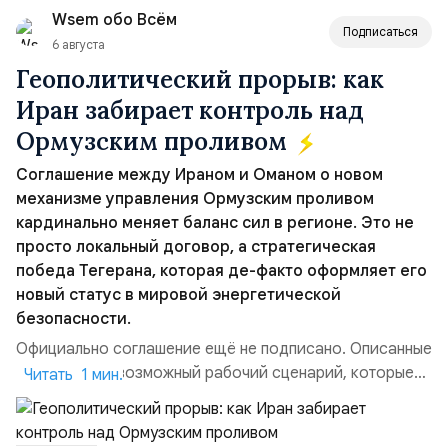
Wsem обо Всём
всеобщее обозрение, одновреме...
Подписаться
6 августа
Геополитический прорыв: как
Иран забирает контроль над
Ормузским проливом
Соглашение между Ираном и Оманом о новом
механизме управления Ормузским проливом
кардинально меняет баланс сил в регионе. Это не
просто локальный договор, а стратегическая
победа Тегерана, которая де-факто оформляет его
новый статус в мировой энергетической
безопасности.
Официально соглашение ещё не подписано. Описанные
пункты — это возможный рабочий сценарий, которые
Читать 1 мин.
скорее всего будут реализованы.Разбираем ключевые
тезисы и последствия этого соглашения:. 1. Новые
доли контроля (75 на 25). Было: Ранее Иран и Оман