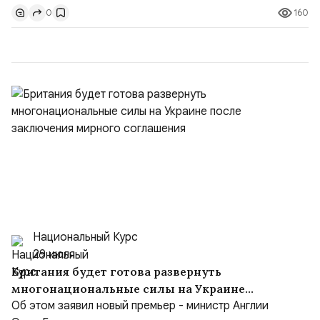
160
0
контролировали пролив на паритетных началах —
50/50. Стало: Новое соглашение закрепляет за
Ираном...
Национальный Курс
29 июля
Британия будет готова развернуть
многонациональные силы на Украине
после заключения мирного соглашения
Об этом заявил новый премьер - министр Англии