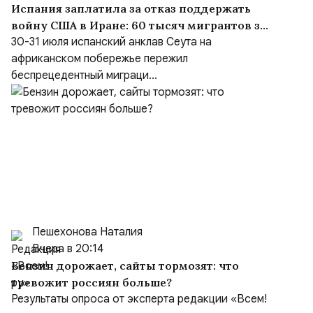
Испания заплатила за отказ поддержать
войну США в Иране: 60 тысяч мигрантов за
сутки и «шоссе Трампа» в Марокко
30-31 июля испанский анклав Сеута на
африканском побережье пережил
беспрецедентный миграци...
Пешехонова Наталия
Вчера в 20:14
Бензин дорожает, сайты тормозят: что
тревожит россиян больше?
Результаты опроса от эксперта редакции «Всем!