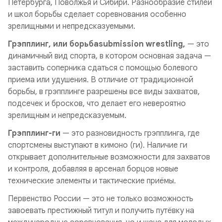
Петербурга, Поволжья и Сибири. Разнообразие стилей
и школ борьбы сделает соревнования особенно
зрелищными и непредсказуемыми.
Грэпплинг, или борьбаsubmission wrestling,
— это
динамичный вид спорта, в котором основная задача —
заставить соперника сдаться с помощью болевого
приема или удушения. В отличие от традиционной
борьбы, в грэпплинге разрешены все виды захватов,
подсечек и бросков, что делает его невероятно
зрелищным и непредсказуемым.
Грэпплинг-ги
— это разновидность грэпплинга, где
спортсмены выступают в кимоно (ги). Наличие ги
открывает дополнительные возможности для захватов
и контроля, добавляя в арсенал борцов новые
технические элементы и тактические приёмы.
Первенство России — это не только возможность
завоевать престижный титул и получить путёвку на