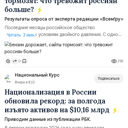
тормозят: что тревожит россиян
больше?
Результаты опроса от эксперта редакции «Всем!ру»
Последние месяцы российское общество
адаптируется к условиям двойного давления. С одной
Читать 3 мин.
стороны, происходит рост цен на товары первой
необходимости, инфляция и локальные сбои в
поставках бензина. А с другой – технологическая
295
0
турбулентность: перебои в работе интернета,
блокировки сайтов, необходимость осваивать VPN и
Национальный Курс
российские платформы.Что из этого бье...
Подписаться
Вчера в 8:22
Национализация в России
обновила рекорд: за полгода
изъято активов на $10,16 млрд
Приводим данные из публикации РБК.