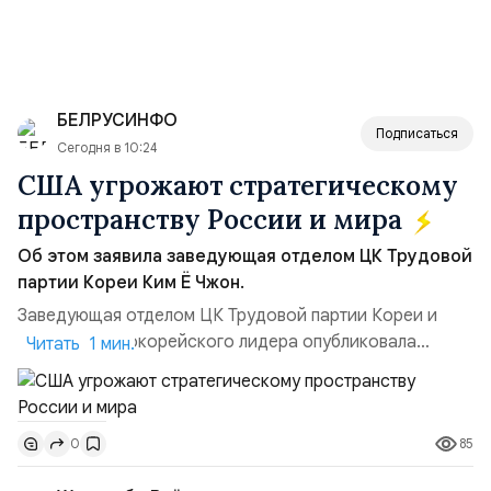
БЕЛРУСИНФО
Подписаться
Сегодня в 10:24
США угрожают стратегическому
пространству России и мира
Об этом заявила заведующая отделом ЦК Трудовой
партии Кореи Ким Ё Чжон.
Заведующая отделом ЦК Трудовой партии Кореи и
сестра северокорейского лидера опубликовала
Читать 1 мин.
заявление для прессы в ответ на проведение Токио
совместных с флотом США запусков крылатых ракет
Томагавк.«Япония отбросила обманчивую видимость
85
0
„исключительно оборонительной страны“ и выносит
вопрос о собственном ядерном вооружении на