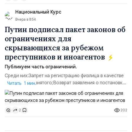
использовавшиеся для хранения военного
Национальный Курс
имущества ВСУ; Сортировочны...
Вчера в 8:54
Путин подписал пакет законов об
ограничениях для
скрывающихся за рубежом
преступников и иноагентов
Публикуем часть ограничений.
Среди них:Запрет на регистрацию физлица в качестве
ИП или самозанятого;Возврат заявления о постановке
Читать 1 мин.
недвижимости на кадастровый учет;Ограничение
водительских прав;Запрет регистрации транспортных
средств и на заключение сделок по
202
2
доверенности;Отказ в заключении кредитного
договора, предоставлении государственных и
муниципальных услуг онл...