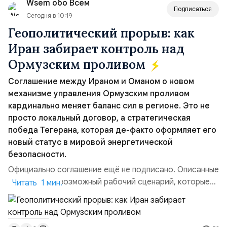
Wsem обо Всём
всеобщее обозрение, одновреме...
Подписаться
Сегодня в 10:19
Геополитический прорыв: как
Иран забирает контроль над
Ормузским проливом
Соглашение между Ираном и Оманом о новом
механизме управления Ормузским проливом
кардинально меняет баланс сил в регионе. Это не
просто локальный договор, а стратегическая
победа Тегерана, которая де-факто оформляет его
новый статус в мировой энергетической
безопасности.
Официально соглашение ещё не подписано. Описанные
пункты — это возможный рабочий сценарий, которые
Читать 1 мин.
скорее всего будут реализованы.Разбираем ключевые
тезисы и последствия этого соглашения:. 1. Новые
доли контроля (75 на 25). Было: Ранее Иран и Оман