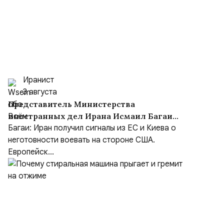
Иранист
3 августа
Представитель Министерства
иностранных дел Ирана Исмаил Багаи
выступил с заявлением
Багаи: Иран получил сигналы из ЕС и Киева о
неготовности воевать на стороне США.
Европейск...