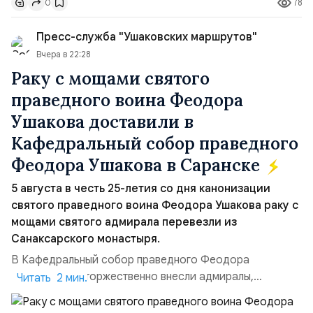
78
0
контролировали пролив на паритетных началах —
50/50. Стало: Новое соглашение закрепляет за
Пресс-служба "Ушаковских маршрутов"
Ираном...
Вчера в 22:28
Раку с мощами святого
праведного воина Феодора
Ушакова доставили в
Кафедральный собор праведного
Феодора Ушакова в Саранске
5 августа в честь 25-летия со дня канонизации
святого праведного воина Феодора Ушакова раку с
мощами святого адмирала перевезли из
Санаксарского монастыря.
В Кафедральный собор праведного Феодора
Ушакова раку торжественно внесли адмиралы,
Читать 2 мин.
участвовавшие в канонизации святого праведного
воина Феодора Ушакова 25 лет назад:Адмирал