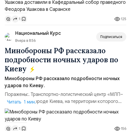
Владимир Прокофьевич Валуев, командующий
Балтийским флотом ВМФ России (2001–2006
125
1
гг.);Адмирал Владимир Петрович Комоедов,
командующий Черноморским флотом ВМФ России
Национальный Курс
(1998–2002 г...
Подписаться
Вчера в 8:56
Минобороны РФ рассказало
подробности ночных ударов по
Киеву
Минобороны РФ рассказало подробности ночных
ударов по Киеву.
Поражены:. Транспортно-логистический центр «МЛП–
Чайка» в пригороде Киева, на территории которого
Читать 1 мин.
осуществлялось хранение, сборка а также запуск с
прилегающего полевого аэродром «Чайка»
дальнобойных БПЛА ВСУ; Складские помещения
156
1
«Транс-Логистик» в Оболонском районе г. Киев,