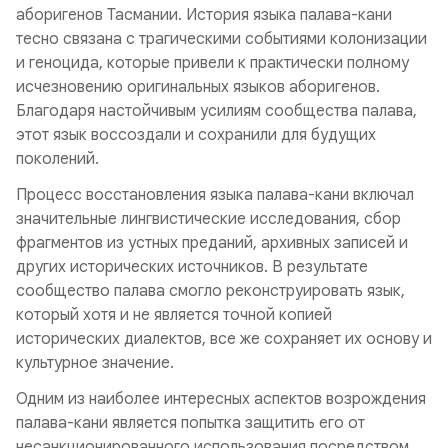
аборигенов Тасмании. История языка палава-кани
тесно связана с трагическими событиями колонизации
и геноцида, которые привели к практически полному
исчезновению оригинальных языков аборигенов.
Благодаря настойчивым усилиям сообщества палава,
этот язык воссоздали и сохранили для будущих
поколений.
Процесс восстановления языка палава-кани включал
значительные лингвистические исследования, сбор
фрагментов из устных преданий, архивных записей и
других исторических источников. В результате
сообщество палава смогло реконструировать язык,
который хотя и не является точной копией
исторических диалектов, все же сохраняет их основу и
культурное значение.
Одним из наиболее интересных аспектов возрождения
палава-кани является попытка защитить его от
несанкционированного использования посредством