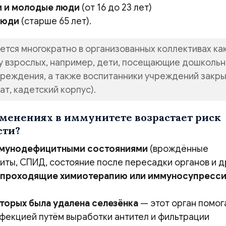
 и молодые люди
(от 16 до 23 лет)
люди
(старше 65 лет).
ется многократно в организованных коллективах как
и у взрослых, например, дети, посещающие дошкольн
реждения, а также воспитанники учреждений закры
ат, кадетский корпус).
менениях в иммунитете возрастает риск
сти?
ммунодефицитными состояниями
(врождённые
ты, СПИД, состояние после пересадки органов и др
 проходящие химиотерапию или иммуносупресс
оторых была удалена селезёнка
— этот орган помог
нфекцией путём выработки антител и фильтрации