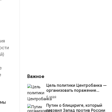
ния
ости
й)
е
е
Важное
Цель политики Центробанка —
организовать поражение
России в вооружённом
6 мая
конфликте с США
змы
Путин о блицкриге, который
готовил Запад против России