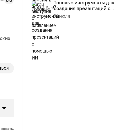
Топовые инструменты для
создания презентаций с
помощью ...
31 июля
ских
ться
ировать.