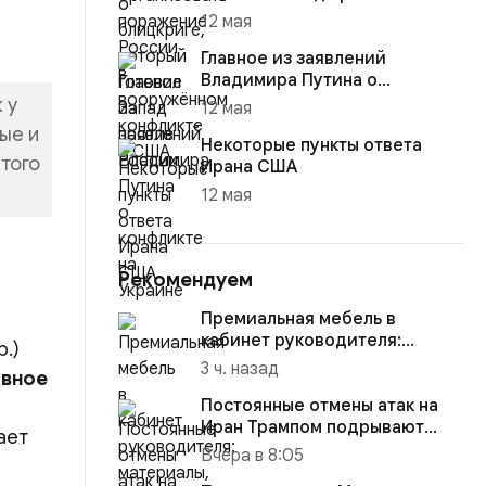
12 мая
Главное из заявлений
Владимира Путина о
конфликте на Украине
 у
12 мая
ые и
Некоторые пункты ответа
того
Ирана США
12 мая
Рекомендуем
Премиальная мебель в
кабинет руководителя:
.)
материалы, комплектация и
3 ч. назад
ивное
советы
Постоянные отмены атак на
Иран Трампом подрывают
ает
боеготовность Израиля
Вчера в 8:05