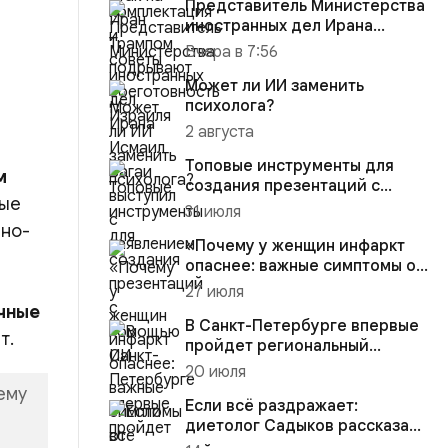
Представитель Министерства
иностранных дел Ирана
Исмаил Багаи выступил с зая...
Вчера в 7:56
Может ли ИИ заменить
психолога?
2 августа
Топовые инструменты для
м
создания презентаций с
вые
помощью ИИ
31 июля
шно-
«Почему у женщин инфаркт
опаснее: важные симптомы от
эксперта Пироговского У...
27 июля
чные
В Санкт-Петербурге впервые
т.
пройдет региональный
конгресс Российского
20 июля
кардиол...
ему
Если всё раздражает:
диетолог Садыков рассказал,
что съесть для нервной сист...