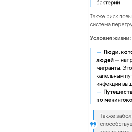
бактерий
Также риск повы
система перегр
Условия жизни:
Люди, кот
людей
— напр
мигранты. Это
капельным пу
инфекции выш
Путешеств
по менингок
Также забол
способствуе