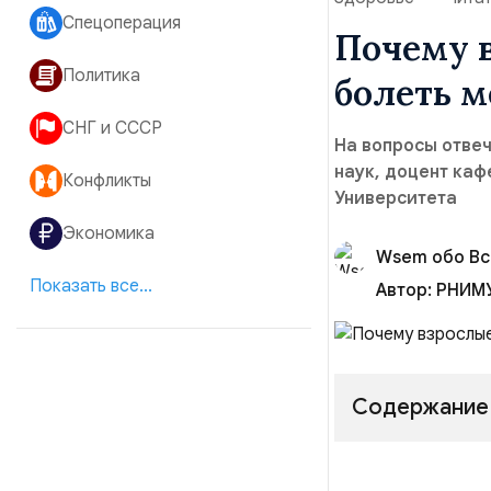
Спецоперация
Почему в
Политика
болеть 
СНГ и СССР
На вопросы отве
наук, доцент ка
Конфликты
Университета
Экономика
Wsem обо В
Показать все...
Автор:
РНИМУ
Содержание