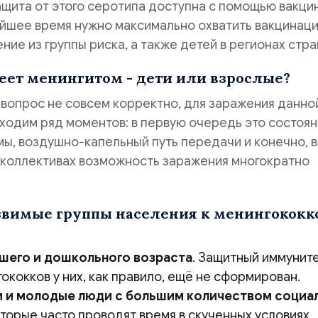
ащита от этого серотипа доступна с помощью вакцин
айшее время нужно максимально охватить вакцинац
ние из группы риска, а также детей в регионах стра
еет менингитом - дети или взрослые?
т вопрос не совсем корректно, для заражения данно
ходим ряд моментов: в первую очередь это состоя
ы, воздушно-капельный путь передачи и конечно, в
 коллективах возможность заражения многократно
звимые группы населения к менингококк
шего и дошкольного возраста
. Защитный иммунит
ококков у них, как правило, ещё не сформирован.
 и молодые люди с большим количеством социа
оторые часто проводят время в скученных условиях