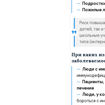
Подростки
Пожилые 
Риск повыша
детей, так 
школьные уч
типа (интерн
При каких из
заболеваемо
Люди с и
иммунодефици
Пациенты,
лечение
Люди, у к
бороться с и