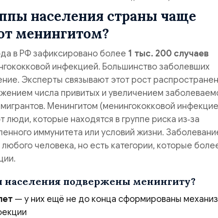
уппы населения страны чаще
ют менингитом?
ода в РФ зафиксировано более
1 тыс. 200 случаев
нгококковой инфекцией. Большинство заболевших
ение. Эксперты связывают этот рост распростране
ижением числа привитых и увеличением заболеваем
мигрантов. Менингитом (менингококковой инфекцие
 люди, которые находятся в группе риска из‑за
ленного иммунитета или условий жизни. Заболевани
любого человека, но есть категории, которые боле
ции.
ы населения подвержены менингиту?
лет
— у них ещё не до конца сформированы механи
фекции