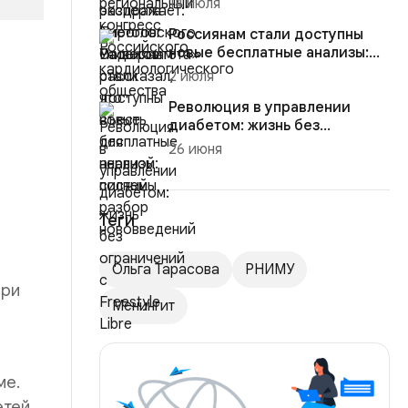
14 июля
Россиянам стали доступны
новые бесплатные анализы:
полный разбор нововведени...
2 июля
Революция в управлении
диабетом: жизнь без
ограничений с Freestyle Libre
26 июня
Теги
Ольга Тарасова
РНИМУ
При
Менингит
ме.
етей