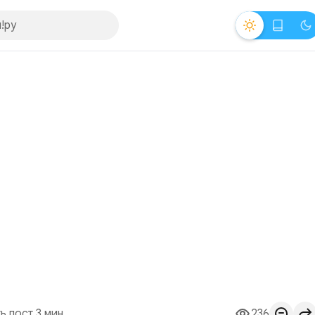
ь пост 3 мин.
236