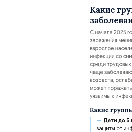
Какие гр
заболева
С начала 2025 г
заражения мени
взрослое насел
инфекции со сн
среди трудовых 
чаще заболевают
возраста, ослаб
может поражать 
уязвимы к инфек
Какие групп
Дети до 5 
защиты от ин