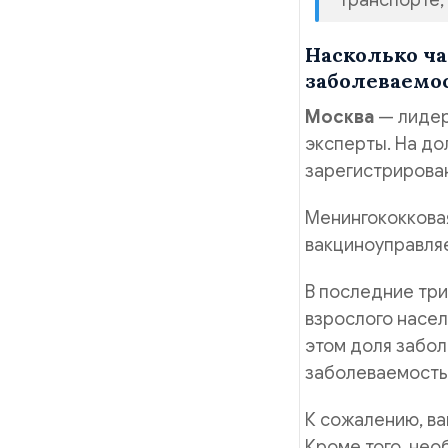
транспорте,
Насколько ча
заболеваемо
Москва
— лидер
эксперты. На д
зарегистрирова
Менингококковая
вакциноуправля
В последние три
взрослого насел
этом доля забол
заболеваемость
К сожалению, ва
Кроме того, нео