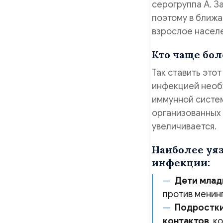
серогруппа А. З
поэтому в ближ
взрослое населе
Кто чаще бол
Так ставить это
инфекцией необ
иммунной систем
организованных
увеличивается.
Наиболее уя
инфекции:
Дети млад
против менинг
Подростки
контактов
, к