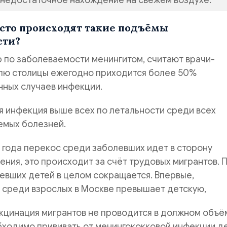
 недостаточное нахождение на свежем воздухе.
сто происходят такие подъёмы
сти?
 по заболеваемости менингитом, считают врачи-
олю столицы ежегодно приходится более 50%
нных случаев инфекции.
 инфекция выше всех по летальности среди всех
емых болезней.
 года перекос среди заболевших идет в сторону
ения, это происходит за счёт трудовых мигрантов. 
евших детей в целом сокращается. Впервые,
 среди взрослых в Москве превышает детскую,
кцинация мигрантов не проводится в должном объё
бходимо прививать от менингококковой инфекции д