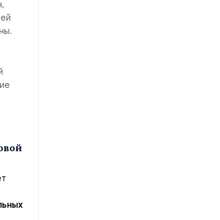
,
ией
ны.
й
ние
овой
ет
льных