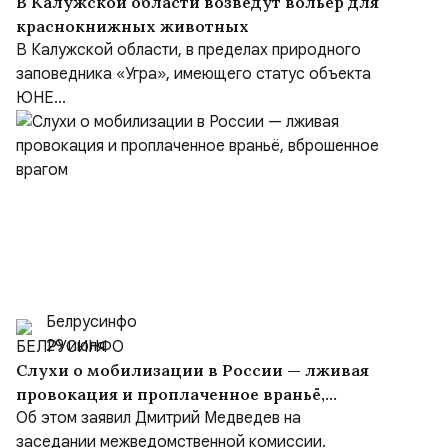
В Калужской области возведут вольер для
краснокнижных животных
В Калужской области, в пределах природного
заповедника «Угра», имеющего статус объекта
ЮНЕ...
Белрусинфо
29 июля
Слухи о мобилизации в России — лживая
провокация и проплаченное враньё,
вброшенное врагом
Об этом заявил Дмитрий Медведев на
заседании межведомственной комиссии.