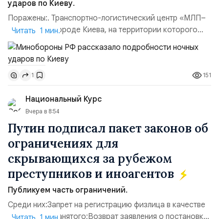
ударов по Киеву.
Поражены:. Транспортно-логистический центр «МЛП–
Чайка» в пригороде Киева, на территории которого
Читать 1 мин.
осуществлялось хранение, сборка а также запуск с
прилегающего полевого аэродром «Чайка»
дальнобойных БПЛА ВСУ; Складские помещения
151
1
«Транс-Логистик» в Оболонском районе г. Киев,
использовавшиеся для хранения военного
Национальный Курс
имущества ВСУ; Сортировочны...
Вчера в 8:54
Путин подписал пакет законов об
ограничениях для
скрывающихся за рубежом
преступников и иноагентов
Публикуем часть ограничений.
Среди них:Запрет на регистрацию физлица в качестве
ИП или самозанятого;Возврат заявления о постановке
Читать 1 мин.