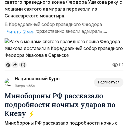
святого праведного воина Феодора Ушакова раку с
мощами святого адмирала перевезли из
Санаксарского монастыря.
В Кафедральный собор праведного Феодора
Ушакова раку торжественно внесли адмиралы,
Читать 2 мин.
участвовавшие в канонизации святого праведного
воина Феодора Ушакова 25 лет назад:Адмирал
Владимир Прокофьевич Валуев, командующий
Балтийским флотом ВМФ России (2001–2006
112
1
гг.);Адмирал Владимир Петрович Комоедов,
командующий Черноморским флотом ВМФ России
Национальный Курс
(1998–2002 г...
Подписаться
Вчера в 8:56
Минобороны РФ рассказало
подробности ночных ударов по
Киеву
Минобороны РФ рассказало подробности ночных