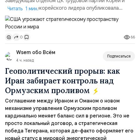
Заведующая отделом ЦК Трудовой партии Кореи и
сестра северокорейского лидера опубликовала
Читать 1 мин.
заявление для прессы в ответ на проведение Токио
совместных с флотом США запусков крылатых ракет
Томагавк.«Япония отбросила обманчивую видимость
66
0
„исключительно оборонительной страны“ и выносит
вопрос о собственном ядерном вооружении на
Wsem обо Всём
всеобщее обозрение, одновреме...
Подписаться
4 ч. назад
Геополитический прорыв: как
Иран забирает контроль над
Ормузским проливом
Соглашение между Ираном и Оманом о новом
механизме управления Ормузским проливом
кардинально меняет баланс сил в регионе. Это не
просто локальный договор, а стратегическая
победа Тегерана, которая де-факто оформляет его
новый статус в мировой энергетической