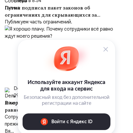
Вчера в 8:54
Путин подписал пакет законов об
ограничениях для скрывающихся за
рубежом преступников и иноагентов
Публикуем часть ограничений.
Dель Вячеслав
29 июля
Я хорошо плачу. Почему сотрудники всё
равно ждут моего решения?
Сотрудники получают хорошую зарплату, но по-
прежнему несут каждое решение собственнику.
Вя...