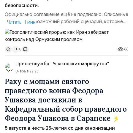
безопасности.
Официально соглашение ещё не подписано. Описанные
пункты — это возможный рабочий сценарий, которые
Читать 1 мин.
скорее всего будут реализованы.Разбираем ключевые
тезисы и последствия этого соглашения:. 1. Новые
доли контроля (75 на 25). Было: Ранее Иран и Оман
66
0
контролировали пролив на паритетных началах —
50/50. Стало: Новое соглашение закрепляет за
Пресс-служба "Ушаковских маршрутов"
Ираном...
Вчера в 22:28
Раку с мощами святого
праведного воина Феодора
Ушакова доставили в
Кафедральный собор праведного
Феодора Ушакова в Саранске
5 августа в честь 25-летия со дня канонизации