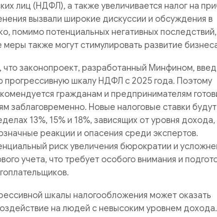
их лиц (НДФЛ), а также увеличивается налог на пр
енения вызвали широкие дискуссии и обсуждения в
о, помимо потенциальных негативных последствий,
 меры также могут стимулировать развитие бизнеса
 что законопроект, разработанный Минфином, введ
 прогрессивную шкалу НДФЛ с 2025 года. Поэтому
екомендуется гражданам и предпринимателям готов
ям заблаговременно. Новые налоговые ставки будут
еделах 13%, 15% и 18%, зависящих от уровня дохода,
значные реакции и опасения среди экспертов.
енциальный риск увеличения бюрократии и усложне
вого учета, что требует особого внимания и подгот
гоплательщиков.
рессивной шкалы налогообложения может оказать
оздействие на людей с невысоким уровнем дохода.