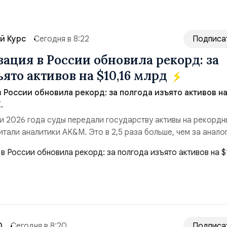
й Курс
Сегодня в 8:22
Подписа
ация в России обновила рекорд: за
ято активов на $10,16 млрд
 России обновила рекорд: за полгода изъято активов н
.
и 2026 года суды передали государству активы на рекордн
итали аналитики AK&M. Это в 2,5 раза больше, чем за анало
($3,95 млрд). Всего зафиксировано 15 национализационных
ые обеспечили 42,2% денежного объёма всего российского
ий. Крупнейшей ...
О
Сегодня в 8:20
Подписа