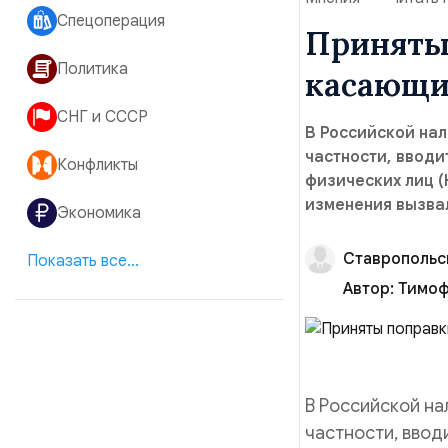
Спецоперация
Приняты
Политика
касающие
СНГ и СССР
В Российской нал
частности, вводи
Конфликты
физических лиц (
изменения вызва
Экономика
Ставропольс
Показать все...
Автор:
Тимоф
В Российской на
частности, ввод