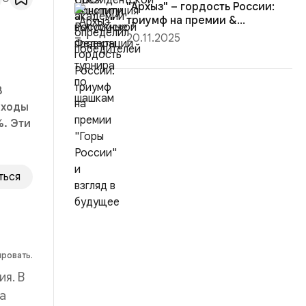
"Архыз" – гордость России:
триумф на премии &...
20.11.2025
В
оходы
%. Эти
ться
ировать.
я. В
а