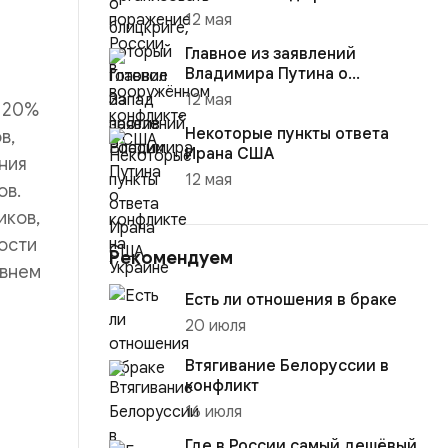
12 мая
Главное из заявлений
Владимира Путина о
конфликте на Украине
12 мая
е 20%
Некоторые пункты ответа
в,
Ирана США
ния
12 мая
ов.
иков,
ости
Рекомендуем
овнем
Есть ли отношения в браке
20 июля
Втягивание Белоруссии в
конфликт
16 июля
Где в России самый дешёвый