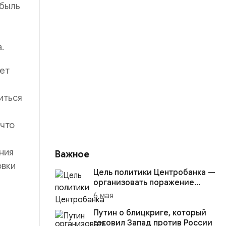
ибыль
.
ет
иться
 что
ния
Важное
овки
Цель политики Центробанка —
организовать поражение
России в вооружённом
6 мая
конфликте с США
Путин о блицкриге, который
готовил Запад против России