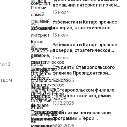
домашний интернет и почему
цены так отличаются
15 июля
Узбекистан и Катар: прочное
доверие, стратегическое
партнёрство и курс на со...
15 июля
Узбекистан и Катар: прочное
доверие, стратегическое
партнёрство и курс на со...
15 июля
ской
Студенты Ставропольского
филиала Президентской
академии стали волонтёрами
ством
13.12.2025
на...
В Ставропольском филиале
Президентской академии
участники региональной
13.12.2025
прогр...
Участникам региональной
программы «Герои
Ставрополья» вручена
12.12.2025