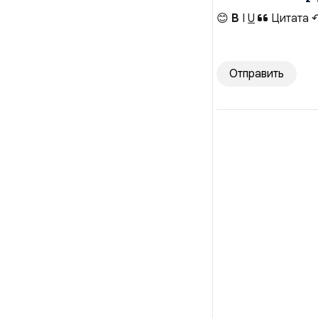
😊
B
I
U
Цитата
Отправить