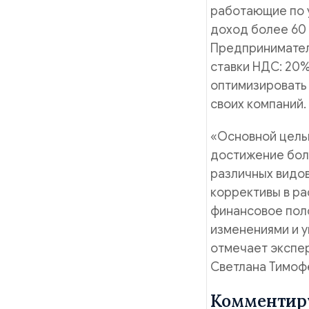
работающие по 
доход более 60 
Предпринимател
ставки НДС: 20%
оптимизировать 
своих компаний.
«Основной цель
достижение бол
различных видов
коррективы в ра
финансовое поло
изменениями и у
отмечает экспе
Светлана Тимоф
Комментир