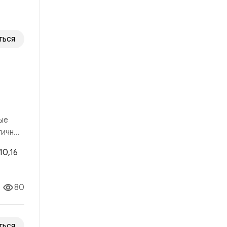
ться
а
ые
гичный
 рынка
80
ться