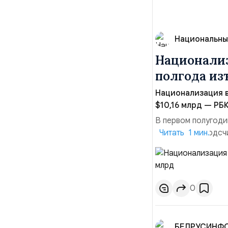
Национальны
Национализ
полгода изъ
Национализация в
$10,16 млрд — РБК
В первом полугоди
$10,16 млрд, подсч
Читать 1 мин.
период 2025 года 
транзакций, котор
слияний и поглощен
0
БЕЛРУСИНФ