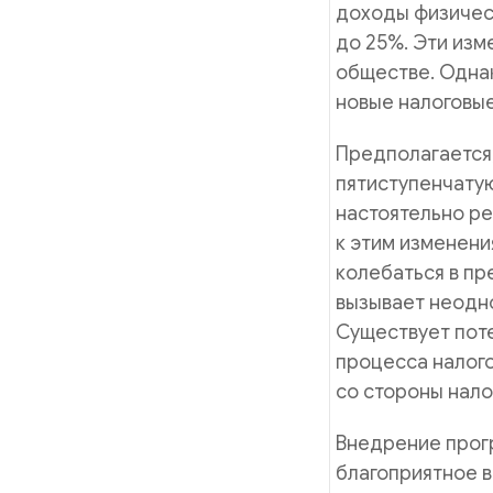
доходы физическ
до 25%. Эти изм
обществе. Однак
новые налоговые
Предполагается,
пятиступенчатую
настоятельно р
к этим изменени
колебаться в пр
вызывает неодно
Существует пот
процесса налого
со стороны нало
Внедрение прог
благоприятное в