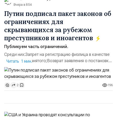
Вчера в 8:54
Путин подписал пакет законов об
ограничениях для
скрывающихся за рубежом
преступников и иноагентов
Публикуем часть ограничений.
Среди них:Запрет на регистрацию физлица в качестве
ИП или самозанятого;Возврат заявления о постановке
Читать 1 мин.
недвижимости на кадастровый учет;Ограничение
водительских прав;Запрет регистрации транспортных
средств и на заключение сделок по
196
2
доверенности;Отказ в заключении кредитного
договора, предоставлении государственных и
муниципальных услуг онл...