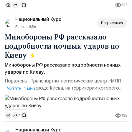
122
1
гг.);Адмирал Владимир Петрович Комоедов,
командующий Черноморским флотом ВМФ России
Национальный Курс
(1998–2002 г...
Подписаться
Вчера в 8:56
Минобороны РФ рассказало
подробности ночных ударов по
Киеву
Минобороны РФ рассказало подробности ночных
ударов по Киеву.
Поражены:. Транспортно-логистический центр «МЛП–
Чайка» в пригороде Киева, на территории которого
Читать 1 мин.
осуществлялось хранение, сборка а также запуск с
прилегающего полевого аэродром «Чайка»
дальнобойных БПЛА ВСУ; Складские помещения
155
1
«Транс-Логистик» в Оболонском районе г. Киев,
использовавшиеся для хранения военного
Национальный Курс
имущества ВСУ; Сортировочны...