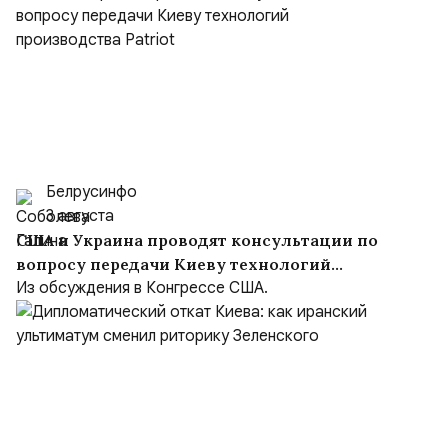
Белрусинфо
3 августа
США и Украина проводят консультации по
вопросу передачи Киеву технологий
производства Patriot
Из обсуждения в Конгрессе США.