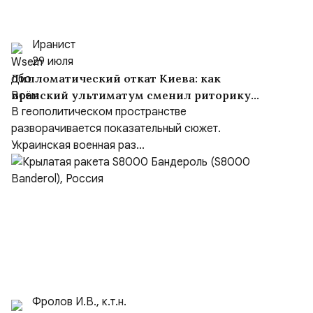
Иранист
29 июля
Дипломатический откат Киева: как
иранский ультиматум сменил риторику
Зеленского
В геополитическом пространстве
разворачивается показательный сюжет.
Украинская военная раз...
Фролов И.В., к.т.н.