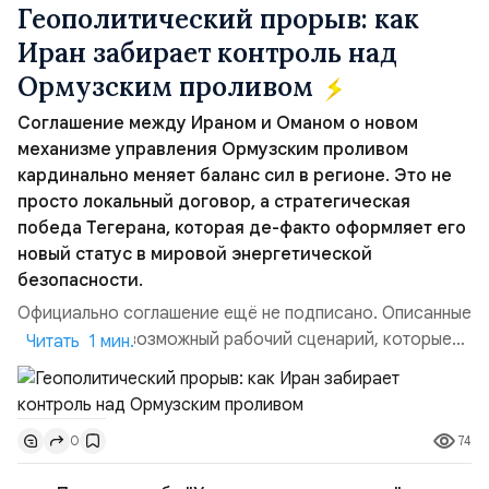
Геополитический прорыв: как
Иран забирает контроль над
Ормузским проливом
Соглашение между Ираном и Оманом о новом
механизме управления Ормузским проливом
кардинально меняет баланс сил в регионе. Это не
просто локальный договор, а стратегическая
победа Тегерана, которая де-факто оформляет его
новый статус в мировой энергетической
безопасности.
Официально соглашение ещё не подписано. Описанные
пункты — это возможный рабочий сценарий, которые
Читать 1 мин.
скорее всего будут реализованы.Разбираем ключевые
тезисы и последствия этого соглашения:. 1. Новые
доли контроля (75 на 25). Было: Ранее Иран и Оман
74
0
контролировали пролив на паритетных началах —
50/50. Стало: Новое соглашение закрепляет за