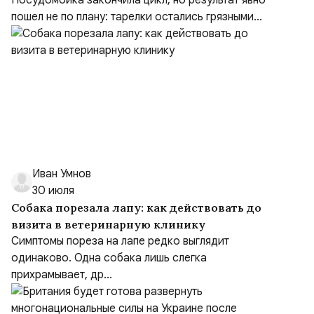
средство
Посудомойка закончила цикл, но результат явно
пошел не по плану: тарелки остались грязными...
Иван Умнов
30 июля
Собака порезала лапу: как действовать до
визита в ветеринарную клинику
Симптомы пореза на лапе редко выглядит
одинаково. Одна собака лишь слегка
прихрамывает, др...