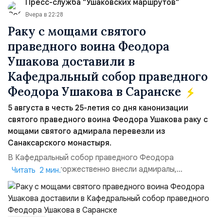
Пресс-служба "Ушаковских маршрутов"
Ираном...
Вчера в 22:28
Раку с мощами святого
праведного воина Феодора
Ушакова доставили в
Кафедральный собор праведного
Феодора Ушакова в Саранске
5 августа в честь 25-летия со дня канонизации
святого праведного воина Феодора Ушакова раку с
мощами святого адмирала перевезли из
Санаксарского монастыря.
В Кафедральный собор праведного Феодора
Ушакова раку торжественно внесли адмиралы,
Читать 2 мин.
участвовавшие в канонизации святого праведного
воина Феодора Ушакова 25 лет назад:Адмирал
Владимир Прокофьевич Валуев, командующий
Балтийским флотом ВМФ России (2001–2006