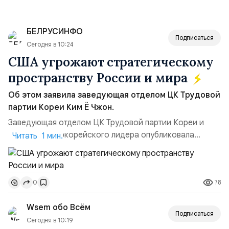
БЕЛРУСИНФО
Подписаться
Сегодня в 10:24
США угрожают стратегическому
пространству России и мира
Об этом заявила заведующая отделом ЦК Трудовой
партии Кореи Ким Ё Чжон.
Заведующая отделом ЦК Трудовой партии Кореи и
сестра северокорейского лидера опубликовала
Читать 1 мин.
заявление для прессы в ответ на проведение Токио
совместных с флотом США запусков крылатых ракет
Томагавк.«Япония отбросила обманчивую видимость
78
0
„исключительно оборонительной страны“ и выносит
вопрос о собственном ядерном вооружении на
Wsem обо Всём
всеобщее обозрение, одновреме...
Подписаться
Сегодня в 10:19