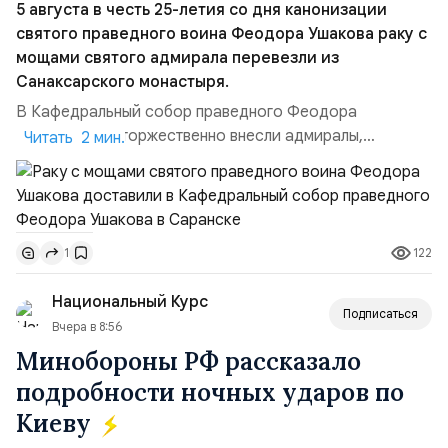
5 августа в честь 25-летия со дня канонизации
святого праведного воина Феодора Ушакова раку с
мощами святого адмирала перевезли из
Санаксарского монастыря.
В Кафедральный собор праведного Феодора
Ушакова раку торжественно внесли адмиралы,
Читать 2 мин.
участвовавшие в канонизации святого праведного
воина Феодора Ушакова 25 лет назад:Адмирал
Владимир Прокофьевич Валуев, командующий
Балтийским флотом ВМФ России (2001–2006
122
1
гг.);Адмирал Владимир Петрович Комоедов,
командующий Черноморским флотом ВМФ России
Национальный Курс
(1998–2002 г...
Подписаться
Вчера в 8:56
Минобороны РФ рассказало
подробности ночных ударов по
Киеву