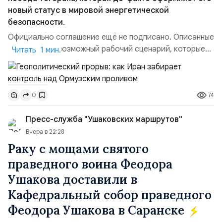
новый статус в мировой энергетической
безопасности.
Официально соглашение ещё не подписано. Описанные
пункты — это возможный рабочий сценарий, которые
Читать 1 мин.
скорее всего будут реализованы.Разбираем ключевые
тезисы и последствия этого соглашения:. 1. Новые
доли контроля (75 на 25). Было: Ранее Иран и Оман
74
0
контролировали пролив на паритетных началах —
50/50. Стало: Новое соглашение закрепляет за
Пресс-служба "Ушаковских маршрутов"
Ираном...
Вчера в 22:28
Раку с мощами святого
праведного воина Феодора
Ушакова доставили в
Кафедральный собор праведного
Феодора Ушакова в Саранске