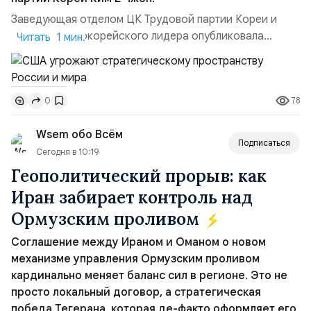
Заведующая отделом ЦК Трудовой партии Кореи и
сестра северокорейского лидера опубликовала
Читать 1 мин.
заявление для прессы в ответ на проведение Токио
совместных с флотом США запусков крылатых ракет
Томагавк.«Япония отбросила обманчивую видимость
78
0
„исключительно оборонительной страны“ и выносит
вопрос о собственном ядерном вооружении на
Wsem обо Всём
всеобщее обозрение, одновреме...
Подписаться
Сегодня в 10:19
Геополитический прорыв: как
Иран забирает контроль над
Ормузским проливом
Соглашение между Ираном и Оманом о новом
механизме управления Ормузским проливом
кардинально меняет баланс сил в регионе. Это не
просто локальный договор, а стратегическая
победа Тегерана, которая де-факто оформляет его