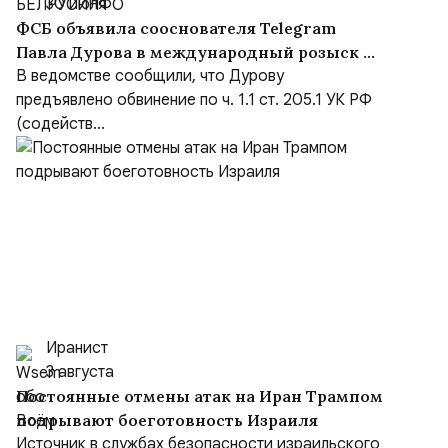
30 июля
ФСБ объявила сооснователя Telegram
Павла Дурова в международный розыск по
делу о содействии терроризму
В ведомстве сообщили, что Дурову
предъявлено обвинение по ч. 1.1 ст. 205.1 УК РФ
(содейств...
Иранист
3 августа
Постоянные отмены атак на Иран Трампом
подрывают боеготовность Израиля
Источник в службах безопасности израильского