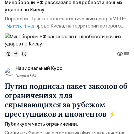
Минобороны РФ рассказало подробности ночных
ударов по Киеву.
Поражены:. Транспортно-логистический центр «МЛП–
Чайка» в пригороде Киева, на территории которого
Читать 1 мин.
осуществлялось хранение, сборка а также запуск с
прилегающего полевого аэродром «Чайка»
дальнобойных БПЛА ВСУ; Складские помещения
155
1
«Транс-Логистик» в Оболонском районе г. Киев,
использовавшиеся для хранения военного
Национальный Курс
имущества ВСУ; Сортировочны...
Вчера в 8:54
Путин подписал пакет законов об
ограничениях для
скрывающихся за рубежом
преступников и иноагентов
Публикуем часть ограничений.
Среди них:Запрет на регистрацию физлица в качестве