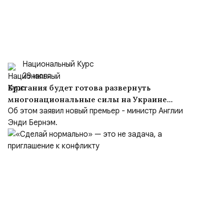
Национальный Курс
29 июля
Британия будет готова развернуть
многонациональные силы на Украине
после заключения мирного соглашения
Об этом заявил новый премьер - министр Англии
Энди Бернэм.