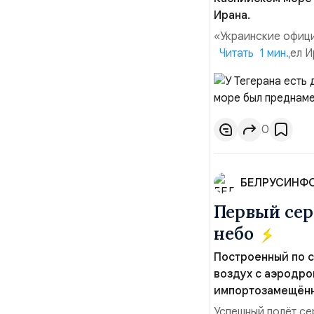
Ирана.
«Украинские офици
иностранных дел Ир
Читать 1 мин.
была преднамерен
Багаи на пресс-ко
Украины практическ
0
БЕЛРУСИНФ
Первый сер
небо
Построенный по 
воздух с аэродро
импортозамещённо
Успешный полёт се