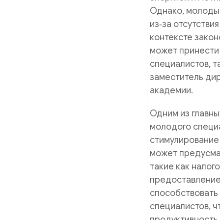
Однако, молоды
из‑за отсутстви
контексте зако
может принести
специалистов, т
заместитель ди
академии.
Одним из главны
молодого специ
стимулирование
может предусма
такие как налог
предоставление 
способствовать
специалистов, ч
продуктивность.