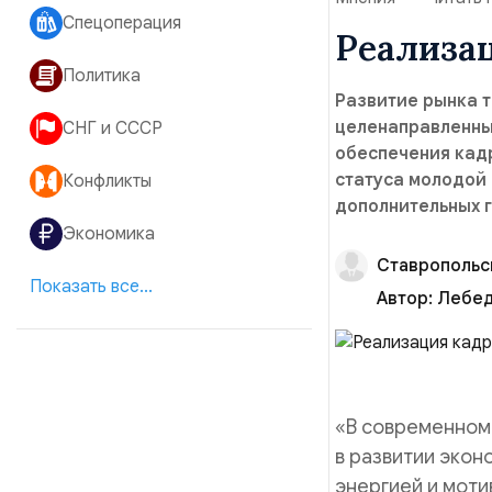
Спецоперация
Реализац
Политика
Развитие рынка 
целенаправленны
СНГ и СССР
обеспечения кад
статуса молодой 
Конфликты
дополнительных 
Экономика
Ставропольс
Показать все...
Автор:
Лебед
«В современном
в развитии экон
энергией и моти