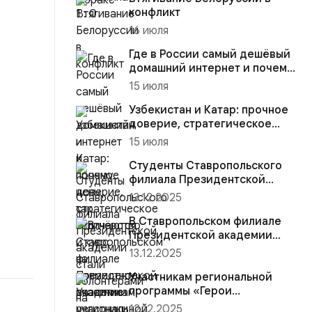
конфликт
16 июля
Где в России самый дешёвый
домашний интернет и почему
цены так отличаются
15 июля
Узбекистан и Катар: прочное
доверие, стратегическое
партнёрство и курс на со...
15 июля
Студенты Ставропольского
филиала Президентской
академии стали волонтёрами
13.12.2025
на...
В Ставропольском филиале
Президентской академии
участники региональной
13.12.2025
прогр...
Участникам региональной
программы «Герои
Ставрополья» вручена
12.12.2025