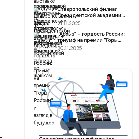
Конституция Ро...
Ставропольский филиал
Президентской академии
определил победителей
21.11.2025
турнира ...
"Архыз" – гордость России:
триумф на премии "Горы
России"...
20.11.2025
с