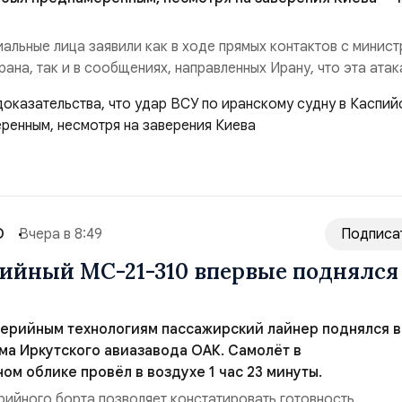
альные лица заявили как в ходе прямых контактов с минис
ана, так и в сообщениях, направленных Ирану, что эта атак
ной», — заявил официальный представитель МИД Ирана Эс
нференции в Тегеране 3 августа.Иранская сторона ожидает 
их шагов, которые подтвер...
О
Вчера в 8:49
Подписа
ийный МС-21-310 впервые поднялся
серийным технологиям пассажирский лайнер поднялся в
ма Иркутского авиазавода ОАК. Самолёт в
м облике провёл в воздухе 1 час 23 минуты.
рийного борта позволяет констатировать готовность