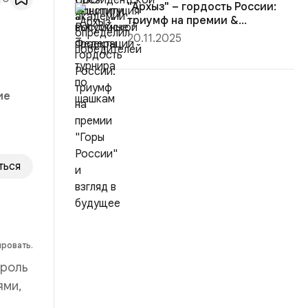
"Архыз" – гордость России:
триумф на премии &...
20.11.2025
ие
ться
ировать.
 роль
ями,