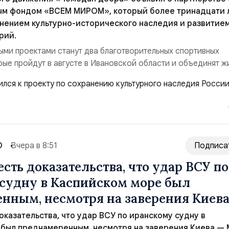
ым фондом «ВСЕМ МИРОМ», который более тринадцати 
нением культурно-исторического наследия и развитие
рий.
ми проектами станут два благотворительных спортивных
рые пройдут в августе в Ивановской области и объединят ж
ов и участников со всей страны. Для УРАЛ это продолжение
 основанной на развитии российского производства и
го звука. Компания убеждена, что уважение к с...
О
Вчера в 8:51
Подписа
есть доказательства, что удар ВСУ по
судну в Каспийском море был
нным, несмотря на заверения Киев
оказательства, что удар ВСУ по иранскому судну в
 был преднамеренным, несмотря на заверения Киева —