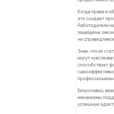
Когда права и о
это создает про
Работодатели мо
защищены законо
на справедливое
Зная, что их ст
могут чувствова
способствует ф
самоэффективнос
профессиональн
Безусловно, важ
механизмы подд
успешную адапта