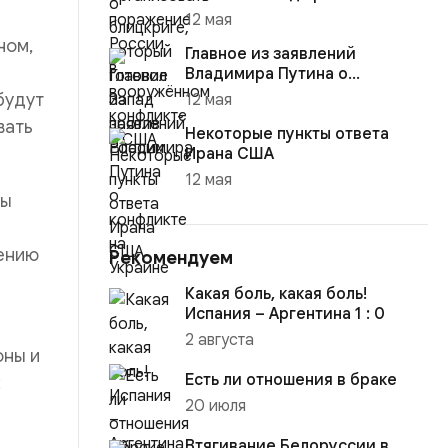
12 мая
ном,
Главное из заявлений
Владимира Путина о
конфликте на Украине
будут
12 мая
вать
Некоторые пункты ответа
Ирана США
12 мая
ты
ению
Рекомендуем
Какая боль, какая боль!
Испания – Аргентина 1 : 0
2 августа
оны и
Есть ли отношения в браке
х
20 июля
Втягивание Белоруссии в