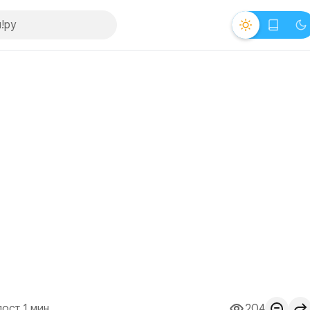
пост 1 мин.
204