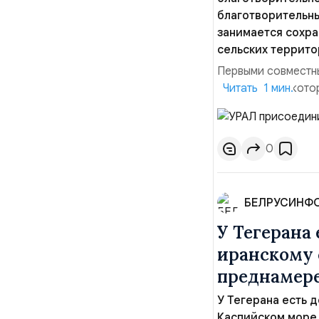
благотворительн
занимается сохра
сельских террито
Первыми совместны
мероприятия, кото
Читать 1 мин.
региона, волонтер
философии бренда,
продвижении русско
0
БЕЛРУСИНФ
У Тегерана 
иранскому 
преднамере
У Тегерана есть д
Каспийском море