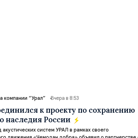
а компании “Урал”
Вчера в 8:53
единился к проекту по сохранению
о наследия России
 акустических систем УРАЛ в рамках своего
го движения «Чемодан добра» объявил о партнерстве 