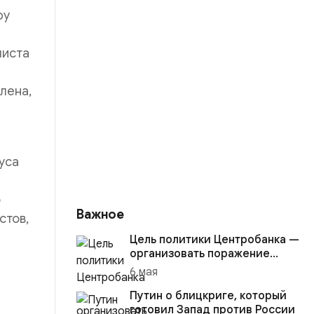
ру
листа
лена,
уса
о
Важное
стов,
Цель политики Центробанка —
организовать поражение
России в вооружённом
6 мая
конфликте с США
Путин о блицкриге, который
готовил Запад против России