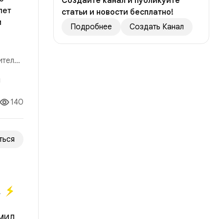
Создайте канал и публикуйте
лет
статьи и новости бесплатно!
м
Подробнее
Создать Канал
ителей
140
ться
а
 МИД