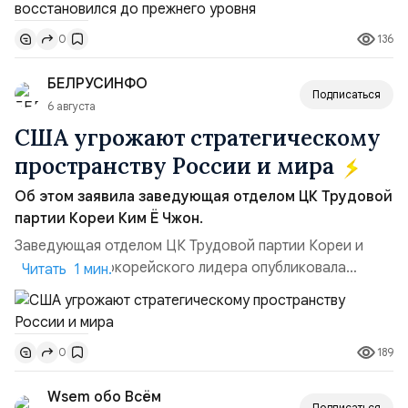
ракет большой дальности позволило ей наносить
136
0
удары вглубь российской территории и укрепило её
позиции.Сотрудничество со стороны США стало
БЕЛРУСИНФО
ключом к позитивному пов...
Подписаться
6 августа
США угрожают стратегическому
пространству России и мира
Об этом заявила заведующая отделом ЦК Трудовой
партии Кореи Ким Ё Чжон.
Заведующая отделом ЦК Трудовой партии Кореи и
сестра северокорейского лидера опубликовала
Читать 1 мин.
заявление для прессы в ответ на проведение Токио
совместных с флотом США запусков крылатых ракет
Томагавк.«Япония отбросила обманчивую видимость
189
0
„исключительно оборонительной страны“ и выносит
вопрос о собственном ядерном вооружении на
Wsem обо Всём
всеобщее обозрение, одновреме...
Подписаться