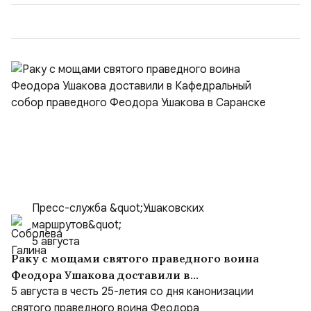
50/50. Стало: Новое соглашение закрепляет за
Ираном...
Пресс-служба &quot;Ушаковских
маршрутов&quot;
5 августа
Раку с мощами святого праведного воина
Феодора Ушакова доставили в
Кафедральный собор праведного Феодора
5 августа в честь 25-летия со дня канонизации
Ушакова в Саранске
святого праведного воина Феодора