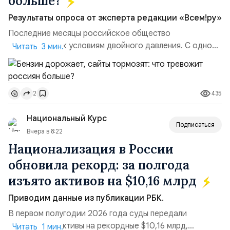
больше?
Результаты опроса от эксперта редакции «Всем!ру»
Последние месяцы российское общество
адаптируется к условиям двойного давления. С одной
Читать 3 мин.
стороны, происходит рост цен на товары первой
необходимости, инфляция и локальные сбои в
поставках бензина. А с другой – технологическая
435
2
турбулентность: перебои в работе интернета,
блокировки сайтов, необходимость осваивать VPN и
Национальный Курс
российские платформы.Что из этого бье...
Подписаться
Вчера в 8:22
Национализация в России
обновила рекорд: за полгода
изъято активов на $10,16 млрд
Приводим данные из публикации РБК.
В первом полугодии 2026 года суды передали
государству активы на рекордные $10,16 млрд,
Читать 1 мин.