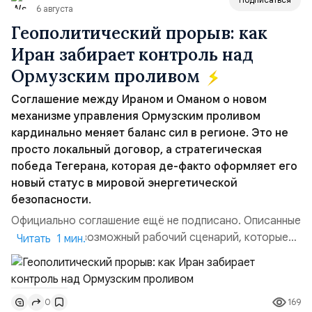
6 августа
Геополитический прорыв: как
Иран забирает контроль над
Ормузским проливом
Соглашение между Ираном и Оманом о новом
механизме управления Ормузским проливом
кардинально меняет баланс сил в регионе. Это не
просто локальный договор, а стратегическая
победа Тегерана, которая де-факто оформляет его
новый статус в мировой энергетической
безопасности.
Официально соглашение ещё не подписано. Описанные
пункты — это возможный рабочий сценарий, которые
Читать 1 мин.
скорее всего будут реализованы.Разбираем ключевые
тезисы и последствия этого соглашения:. 1. Новые
доли контроля (75 на 25). Было: Ранее Иран и Оман
169
0
контролировали пролив на паритетных началах —