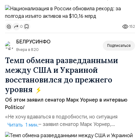
подсчитали аналитики AK&M. Это в 2,5 раза больше,
чем за аналогичный период 2025 года ($3,95 млрд).
Всего зафиксировано 15 национализационных
152
0
транзакций, которые обеспечили 42,2% денежного
объёма всего российского рынка слияний и
БЕЛРУСИНФО
поглощений. Крупнейшей ...
Подписаться
Вчера в 8:20
Темп обмена разведданными
между США и Украиной
восстановился до прежнего
уровня
Об этом заявил сенатор Марк Уорнер в интервью
Politico/
«Не хочу вдаваться в подробности, но ситуация
улучшилась», — заявил сенатор Марк Уорнер,
Читать 1 мин.
высокопоставленный член комитета по разведке,
добавив, что использование Украиной беспилотников и