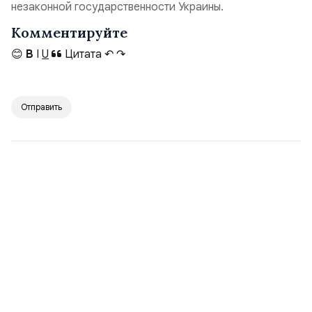
незаконной государственности Украины.
Комментируйте
😊
B
I
U
Цитата
↶
↷
Отправить