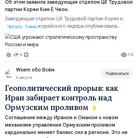
Об этом заявила заведующая отделом ЦК Трудовой
партии Кореи Ким Ё Чжон.
Заведующая отделом ЦК Трудовой партии Кореи и
сестра северокорейского лидера опубликовала
Читать 1 мин.
заявление для прессы в ответ на проведение Токио
совместных с флотом США запусков крылатых ракет
Томагавк.«Япония отбросила обманчивую видимость
178
0
„исключительно оборонительной страны“ и выносит
вопрос о собственном ядерном вооружении на
Wsem обо Всём
всеобщее обозрение, одновреме...
Подписаться
6 августа
Геополитический прорыв: как
Иран забирает контроль над
Ормузским проливом
Соглашение между Ираном и Оманом о новом
механизме управления Ормузским проливом
кардинально меняет баланс сил в регионе. Это не