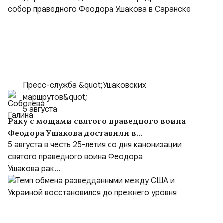
Пресс-служба &quot;Ушаковских
маршрутов&quot;
5 августа
Раку с мощами святого праведного воина
Феодора Ушакова доставили в
Кафедральный собор праведного Феодора
5 августа в честь 25-летия со дня канонизации
Ушакова в Саранске
святого праведного воина Феодора
Ушакова рак...