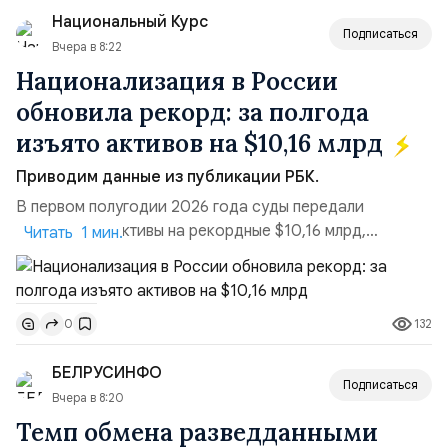
блокировки сайтов, необходимость осваивать VPN и
Национальный Курс
российские платформы.Что из этого бье...
Подписаться
Вчера в 8:22
Национализация в России
обновила рекорд: за полгода
изъято активов на $10,16 млрд
Приводим данные из публикации РБК.
В первом полугодии 2026 года суды передали
государству активы на рекордные $10,16 млрд,
Читать 1 мин.
подсчитали аналитики AK&M. Это в 2,5 раза больше,
чем за аналогичный период 2025 года ($3,95 млрд).
Всего зафиксировано 15 национализационных
132
0
транзакций, которые обеспечили 42,2% денежного
объёма всего российского рынка слияний и
БЕЛРУСИНФО
поглощений. Крупнейшей ...
Подписаться
Вчера в 8:20
Темп обмена разведданными