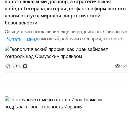
просто локальный договор, а стратегическая
победа Тегерана, которая де-факто оформляет его
новый статус в мировой энергетической
безопасности.
Официально соглашение ещё не подписано. Описанные
пункты — это возможный рабочий сценарий, которые
Читать 1 мин.
скорее всего будут реализованы.Разбираем ключевые
тезисы и последствия этого соглашения:. 1. Новые
доли контроля (75 на 25). Было: Ранее Иран и Оман
160
0
контролировали пролив на паритетных началах —
50/50. Стало: Новое соглашение закрепляет за
Ираном...