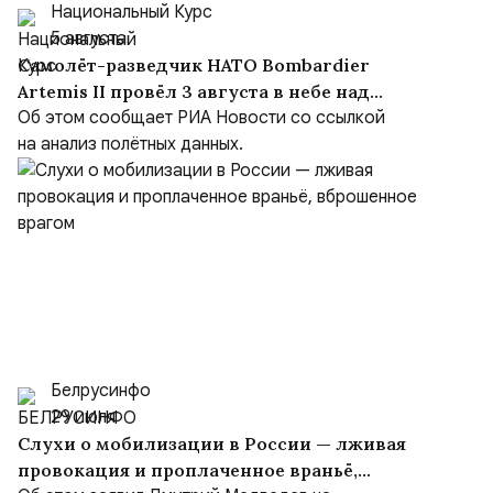
Национальный Курс
5 августа
Самолёт-разведчик НАТО Bombardier
Artemis II провёл 3 августа в небе над
Чёрным морем около девяти часов
Об этом сообщает РИА Новости со ссылкой
на анализ полётных данных.
Белрусинфо
29 июля
Слухи о мобилизации в России — лживая
провокация и проплаченное враньё,