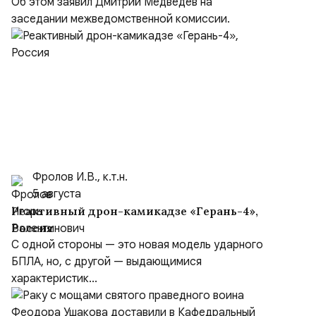
вброшенное врагом
Об этом заявил Дмитрий Медведев на
заседании межведомственной комиссии.
Фролов И.В., к.т.н.
5 августа
Реактивный дрон-камикадзе «Герань-4»,
Россия
С одной стороны — это новая модель ударного
БПЛА, но, с другой — выдающимися
характеристик...