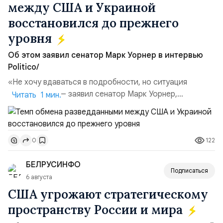
между США и Украиной
восстановился до прежнего
уровня
Об этом заявил сенатор Марк Уорнер в интервью
Politico/
«Не хочу вдаваться в подробности, но ситуация
улучшилась», — заявил сенатор Марк Уорнер,
Читать 1 мин.
высокопоставленный член комитета по разведке,
добавив, что использование Украиной беспилотников и
ракет большой дальности позволило ей наносить
122
0
удары вглубь российской территории и укрепило её
позиции.Сотрудничество со стороны США стало
БЕЛРУСИНФО
ключом к позитивному пов...
Подписаться
6 августа
США угрожают стратегическому
пространству России и мира