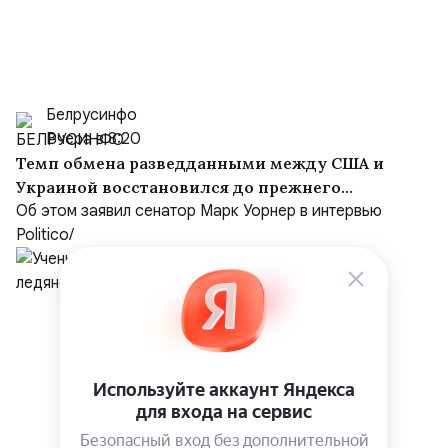
Белрусинфо
Вчера в 8:20
Темп обмена разведданными между США и
Украиной восстановился до прежнего
уровня
Об этом заявил сенатор Марк Уорнер в интервью
Politico/