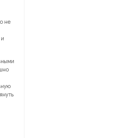
о не
 и
ьными
шно
ьную
януть