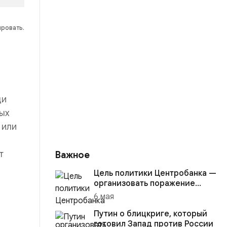
ировать.
ди
ных
 или
т
Важное
Цель политики Центробанка —
организовать поражение
России в вооружённом
6 мая
конфликте с США
Путин о блицкриге, который
готовил Запад против России