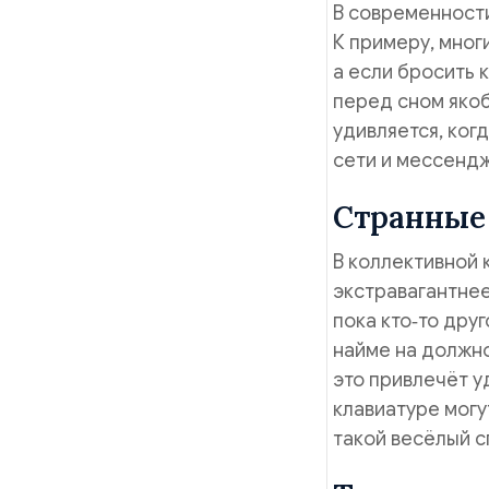
В современност
К примеру, многи
а если бросить 
перед сном якоб
удивляется, ког
сети и мессенд
Странные
В коллективной 
экстравагантнее
пока кто‑то дру
найме на должно
это привлечёт у
клавиатуре могу
такой весёлый с