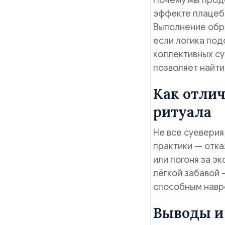
Почему мы прод
эффекте плацеб
Выполнение обр
если логика под
коллективных су
позволяет найти
Как отлич
ритуала
Не все суеверия
практики — отка
или погоня за э
лёгкой забавой 
способным навр
Выводы и