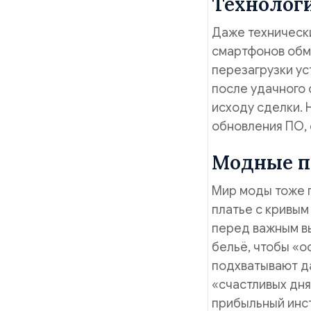
Технолог
Даже техническ
смартфонов обм
перезагрузки ус
после удачного 
исходу сделки. 
обновления ПО, с
Модные п
Мир моды тоже п
платье с кривым
перед важным в
бельё, чтобы «о
подхватывают да
«счастливых дня
прибыльный инс