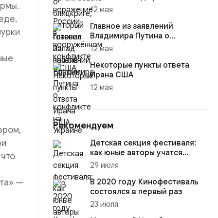
рмы.
12 мая
еде,
Главное из заявлений
нурки
Владимира Путина о
конфликте на Украине
12 мая
ные
Некоторые пункты ответа
Ирана США
12 мая
Рекомендуем
ером,
ри
Детская секция фестиваля:
как юные авторы учатся
 что
говорить языком кино
29 июля
ета» —
В 2020 году Кинофестиваль
состоялся в первый раз
23 июля