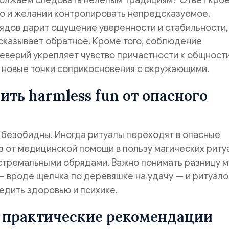
олжаем следовать нелепым традициям? Ответ крое
о и желании контролировать непредсказуемое.
ядов дарит ощущение уверенности и стабильности,
сказывает обратное. Кроме того, соблюдение
еверий укрепляет чувство причастности к общности
 новые точки соприкосновения с окружающими.
ить harmless fun от опасного
 безобидны. Иногда ритуалы переходят в опасные
з от медицинской помощи в пользу магических риту
кстремальными обрядами. Важно понимать разницу 
— вроде щелчка по деревяшке на удачу — и ритуало
едить здоровью и психике.
 практические рекомендации