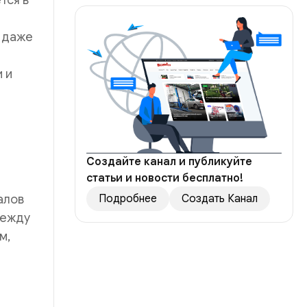
тся в
 даже
 и
Создайте канал и публикуйте
статьи и новости бесплатно!
алов
Подробнее
Создать Канал
между
м,