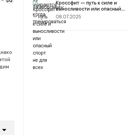
Кроссфит — путь к силе и
выносливости или опасный
спорт...
08.07.2025
днако
этой
едим