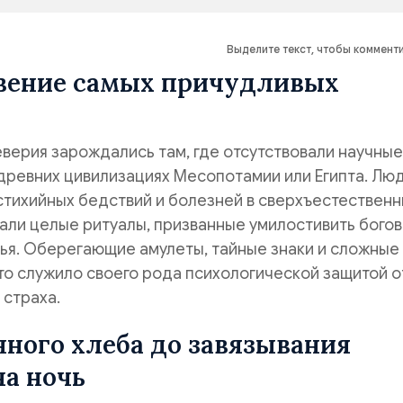
Выделите текст, чтобы коммент
вение самых причудливых
верия зарождались там, где отсутствовали научные
древних цивилизациях Месопотамии или Египта. Лю
стихийных бедствий и болезней в сверхъестествен
али целые ритуалы, призванные умилостивить богов
ья. Оберегающие амулеты, тайные знаки и сложные
то служило своего рода психологической защитой о
 страха.
ного хлеба до завязывания
а ночь