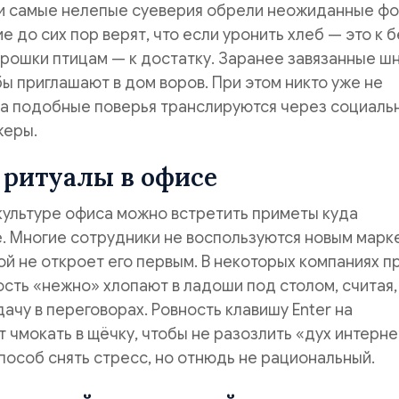
и самые нелепые суеверия обрели неожиданные фо
е до сих пор верят, что если уронить хлеб — это к б
крошки птицам — к достатку. Заранее завязанные ш
ы приглашают в дом воров. При этом никто уже не
да подобные поверья транслируются через социаль
жеры.
 ритуалы в офисе
культуре офиса можно встретить приметы куда
. Многие сотрудники не воспользуются новым марк
гой не откроет его первым. В некоторых компаниях п
сть «нежно» хлопают в ладоши под столом, считая,
дачу в переговорах. Ровность клавишу Enter на
т чмокать в щёчку, чтобы не разозлить «дух интерн
пособ снять стресс, но отнюдь не рациональный.