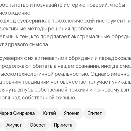
бопытство и познавайте историю поверий, чтобы
оисхождение.
одход суеверий как психологический инструмент, н
бъективные методы решения проблем.
ельны к тем, кто предлагает экстремальные обряды
от здравого смысла.
суеверия с их витиеватыми обрядами и парадоксал
продолжают обитать в нашем сознании, иногда сме
 высокотехнологичной реальностью. Однако именно
 древним традициям человечество получает уникал
лянуть вглубь собственной психики и по‑новому взгл
роля над собственной жизнью.
Мария Смирнова
Китай
Япония
Египет
Амулет
Оберег
Примета