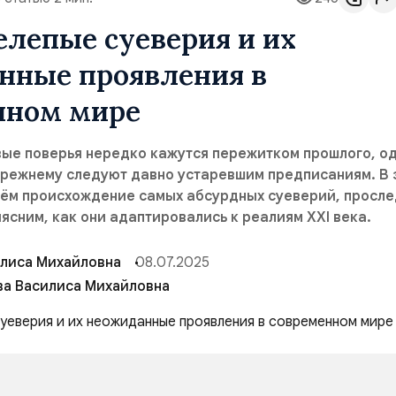
лепые суеверия и их
нные проявления в
нном мире
ые поверья нередко кажутся пережитком прошлого, о
прежнему следуют давно устаревшим предписаниям. В 
рём происхождение самых абсурдных суеверий, просл
ясним, как они адаптировались к реалиям XXI века.
илиса Михайловна
08.07.2025
ва Василиса Михайловна