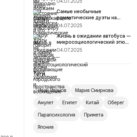
04.07.2025
Самые необычные
романтические дуэты на
большом экране, вызывающие
04.07.2025
удивление ...
Жизнь в ожидании автобуса —
микросоциологический этюд
городского пространств...
04.07.2025
Теги
Иван Иванов
Мария Смирнова
Амулет
Египет
Китай
Оберег
Парапсихология
Примета
Япония