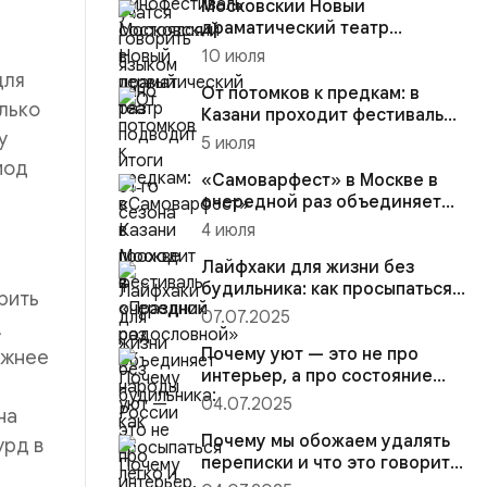
Московский Новый
драматический театр
подводит итоги 51‑го сезона
10 июля
для
От потомков к предкам: в
олько
Казани проходит фестиваль
«Праздник родословной»
у
5 июля
иод
«Самоварфест» в Москве в
очередной раз объединяет
народы России
4 июля
Лайфхаки для жизни без
будильника: как просыпаться
рить
легко и природно без разд...
07.07.2025
А
Почему уют — это не про
ижнее
интерьер, а про состояние
души и атмосферу вокруг ва...
04.07.2025
на
Почему мы обожаем удалять
урд в
переписки и что это говорит о
нашей цифровой жизни