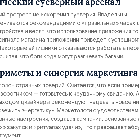
ический суеверный арсенал
ий прогресс не искоренил суеверия. Владельцы
ениваются рекомендациями о «правильных» часах 
тройства и верят, что использование приложения т
сигнала магазина приложений приведёт к успешном
Некоторые айтишники отказываются работать в пер
читая, что боги кода могут разгневать багами.
риметы и синергия маркетинга
олон странных поверий. Считается, что если приме
 воротником — готовьтесь к неудачному свиданию. 
ыходом дизайнеры рекомендуют надевать новое н
свежить энергетику». Маркетологи с удовольствием
нные настроения, создавая кампании, основанные 
х» закупок и «ритуалах удачи», что превращает абс
трумент.