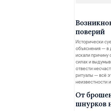
Возникно
поверий
Исторически суе
объяснения — в 
искали причину 
силах и выдумыв
отвести несчаст
ритуалы — всё э
неизвестности и
От брошен
шнурков н