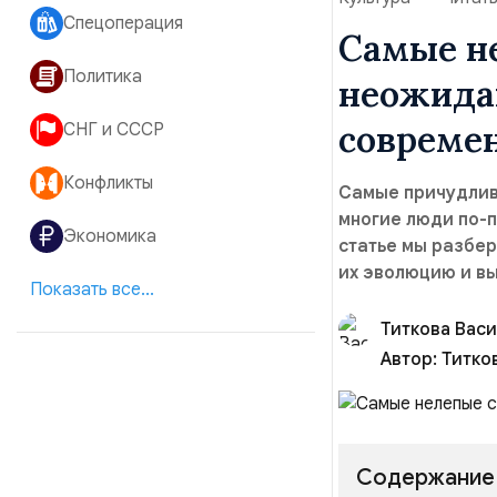
Спецоперация
Самые не
Политика
неожида
совреме
СНГ и СССР
Конфликты
Самые причудлив
многие люди по-
Экономика
статье мы разбе
их эволюцию и вы
Показать все...
Титкова Вас
Автор:
Титко
Содержание