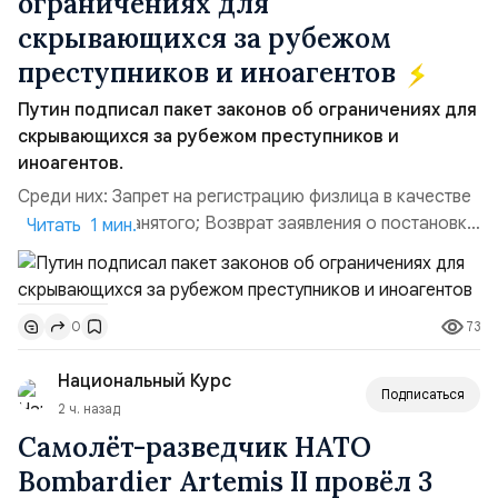
ограничениях для
скрывающихся за рубежом
преступников и иноагентов
Путин подписал пакет законов об ограничениях для
скрывающихся за рубежом преступников и
иноагентов.
Среди них: Запрет на регистрацию физлица в качестве
ИП или самозанятого; Возврат заявления о постановке
Читать 1 мин.
недвижимости на кадастровый учет; Ограничение
водительских прав; Запрет регистрации транспортных
средств и на заключение сделок по доверенности;
73
0
Отказ в заключении кредитного договора,
предоставлении государственных и муниципальных
Национальный Курс
услу...
Подписаться
2 ч. назад
Самолёт-разведчик НАТО
Bombardier Artemis II провёл 3