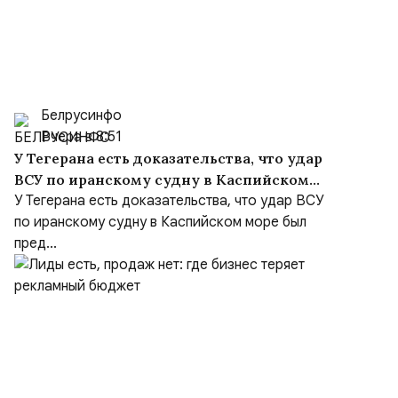
Белрусинфо
Вчера в 8:51
У Тегерана есть доказательства, что удар
ВСУ по иранскому судну в Каспийском
море был преднамеренным, несмотря на
У Тегерана есть доказательства, что удар ВСУ
заверения Киева
по иранскому судну в Каспийском море был
пред...