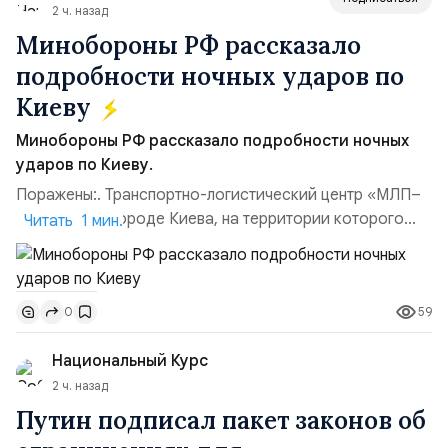
2 ч. назад
Минобороны РФ рассказало
подробности ночных ударов по
Киеву
Минобороны РФ рассказало подробности ночных
ударов по Киеву.
Поражены:. Транспортно-логистический центр «МЛП–
Чайка» в пригороде Киева, на территории которого
Читать 1 мин.
осуществлялось хранение, сборка а также запуск с
прилегающего полевого аэродром «Чайка»
дальнобойных БПЛА ВСУ; Складские помещения
59
0
«Транс-Логистик» в Оболонском районе г. Киев,
использовавшиеся для хранения военного
Национальный Курс
имущества ВСУ; Сортировочны...
2 ч. назад
Путин подписал пакет законов об