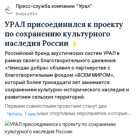
Пресс-служба компании “Урал”
Вчера в 8:53
УРАЛ присоединился к проекту
по сохранению культурного
наследия России
Российский бренд акустических систем УРАЛ в
рамках своего благотворительного движения
«Чемодан добра» объявил о партнерстве с
благотворительным фондом «ВСЕМ МИРОМ»,
который более тринадцати лет занимается
сохранением культурно-исторического наследия и
развитием сельских территорий.
Первыми совместными проектами станут два
благотворительных спортивных мероприятия, которые
Читать 1 мин.
пройдут в августе в Ивановской области и объединят
жителей региона, волонтеров и участников со всей
страны. Для УРАЛ это продолжение философии