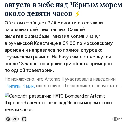
августа в небе над Чёрным морем
около девяти часов
Об этом сообщает РИА Новости со ссылкой
на анализ полётных данных. Самолёт
вылетел с авиабазы "Михаил Когэлничану"
в румынской Констанце в 09:00 по московскому
времени и направился по прямой к турецко-
грузинской границе. На базу самолёт вернулся
после 18 часов, совершив три облёта примерно
по одной траектории.
Не исключено, что Artemis II участвовал в наведении
дрона, атаковавшего пляж в Геленджике, в результате
Читать 1 мин.
чего погибло 7 человек, включая троих детей. Позже
турецкая газета Cumhuriyet сообщила об атаке
украинских дронов в Чёрном море на ️судно Nadezhda
под флагом Камеруна, перевозившее из турецкого
56
0
порта Самсун в Новороссийск свежие овощи и фрукты.
Ранены...