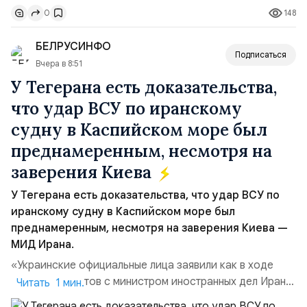
148
0
бренда, основанной на развитии российского
производства и продвижении русского звука.
БЕЛРУСИНФО
Компания убеждена, что уважение к с...
Подписаться
Вчера в 8:51
У Тегерана есть доказательства,
что удар ВСУ по иранскому
судну в Каспийском море был
преднамеренным, несмотря на
заверения Киева
У Тегерана есть доказательства, что удар ВСУ по
иранскому судну в Каспийском море был
преднамеренным, несмотря на заверения Киева —
МИД Ирана.
«Украинские официальные лица заявили как в ходе
прямых контактов с министром иностранных дел Ирана,
Читать 1 мин.
так и в сообщениях, направленных Ирану, что эта атака