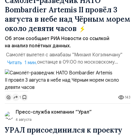
Самолёт-разведчик НАТО
Bombardier Artemis II провёл 3
августа в небе над Чёрным морем
около девяти часов
Об этом сообщает РИА Новости со ссылкой
на анализ полётных данных.
Самолёт вылетел с авиабазы "Михаил Когэлничану"
в румынской Констанце в 09:00 по московскому
Читать 1 мин.
времени и направился по прямой к турецко-грузинской
границе. На базу самолёт вернулся после 18 часов,
совершив три облёта примерно по одной
траектории.Не исключено, что Artemis II участвовал в
143
1
наведени...
Пресс-служба компании “Урал”
4 августа
УРАЛ присоединился к проекту