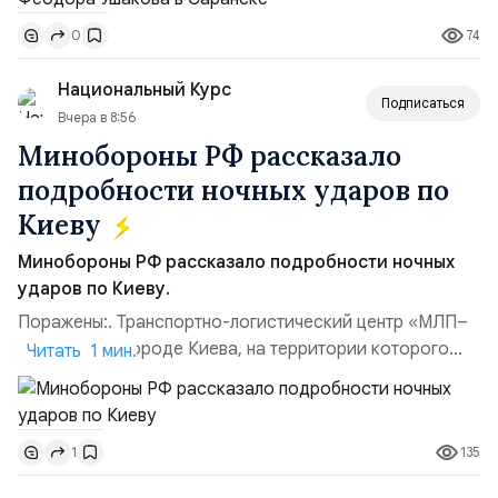
Балтийским флотом ВМФ России (2001–2006
74
0
гг.);Адмирал Владимир Петрович Комоедов,
командующий Черноморским флотом ВМФ России
Национальный Курс
(1998–2002 г...
Подписаться
Вчера в 8:56
Минобороны РФ рассказало
подробности ночных ударов по
Киеву
Минобороны РФ рассказало подробности ночных
ударов по Киеву.
Поражены:. Транспортно-логистический центр «МЛП–
Чайка» в пригороде Киева, на территории которого
Читать 1 мин.
осуществлялось хранение, сборка а также запуск с
прилегающего полевого аэродром «Чайка»
дальнобойных БПЛА ВСУ; Складские помещения
135
1
«Транс-Логистик» в Оболонском районе г. Киев,
использовавшиеся для хранения военного