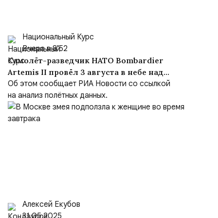
Национальный Курс
Вчера в 8:52
Самолёт-разведчик НАТО Bombardier
Artemis II провёл 3 августа в небе над
Чёрным морем около девяти часов
Об этом сообщает РИА Новости со ссылкой
на анализ полётных данных.
Алексей Екубов
31.05.2025