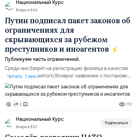
Национальный Курс
имущества ВСУ; Сортировочны...
Вчера в 8:54
Путин подписал пакет законов об
ограничениях для
скрывающихся за рубежом
преступников и иноагентов
Публикуем часть ограничений.
Среди них:Запрет на регистрацию физлица в качестве
ИП или самозанятого;Возврат заявления о постановке
Читать 1 мин.
недвижимости на кадастровый учет;Ограничение
водительских прав;Запрет регистрации транспортных
средств и на заключение сделок по
170
2
доверенности;Отказ в заключении кредитного
договора, предоставлении государственных и
Национальный Курс
муниципальных услуг онл...
Подписаться
Вчера в 8:52