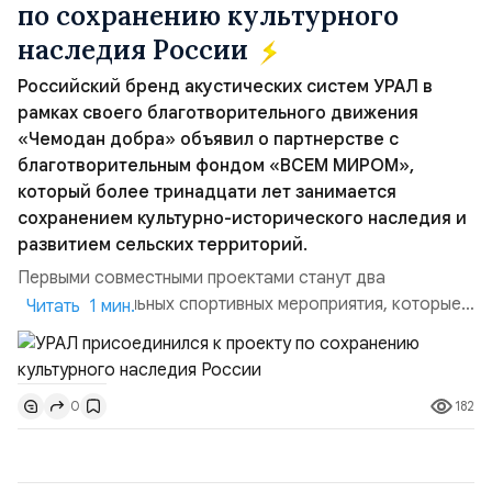
по сохранению культурного
наследия России
Российский бренд акустических систем УРАЛ в
рамках своего благотворительного движения
«Чемодан добра» объявил о партнерстве с
благотворительным фондом «ВСЕМ МИРОМ»,
который более тринадцати лет занимается
сохранением культурно-исторического наследия и
развитием сельских территорий.
Первыми совместными проектами станут два
благотворительных спортивных мероприятия, которые
Читать 1 мин.
пройдут в августе в Ивановской области и объединят
жителей региона, волонтеров и участников со всей
страны. Для УРАЛ это продолжение философии
182
0
бренда, основанной на развитии российского
производства и продвижении русского звука.
Компания убеждена, что уважение к с...