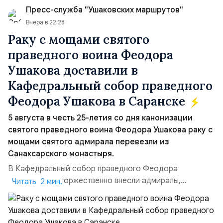
Пресс-служба "Ушаковских маршрутов"
Вчера в 22:28
Раку с мощами святого
праведного воина Феодора
Ушакова доставили в
Кафедральный собор праведного
Феодора Ушакова в Саранске
5 августа в честь 25-летия со дня канонизации
святого праведного воина Феодора Ушакова раку с
мощами святого адмирала перевезли из
Санаксарского монастыря.
В Кафедральный собор праведного Феодора
Ушакова раку торжественно внесли адмиралы,
Читать 2 мин.
участвовавшие в канонизации святого праведного
воина Феодора Ушакова 25 лет назад:Адмирал
Владимир Прокофьевич Валуев, командующий