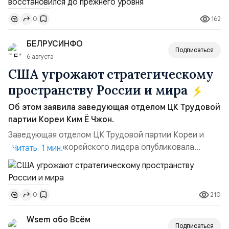
ракет большой дальности позволило ей наносить
162
0
удары вглубь российской территории и укрепило её
позиции.Сотрудничество со стороны США стало
БЕЛРУСИНФО
ключом к позитивному пов...
Подписаться
6 августа
США угрожают стратегическому
пространству России и мира
Об этом заявила заведующая отделом ЦК Трудовой
партии Кореи Ким Ё Чжон.
Заведующая отделом ЦК Трудовой партии Кореи и
сестра северокорейского лидера опубликовала
Читать 1 мин.
заявление для прессы в ответ на проведение Токио
совместных с флотом США запусков крылатых ракет
Томагавк.«Япония отбросила обманчивую видимость
210
0
„исключительно оборонительной страны“ и выносит
вопрос о собственном ядерном вооружении на
Wsem обо Всём
всеобщее обозрение, одновреме...
Подписаться