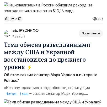
подсчитали аналитики AK&M. Это в 2,5 раза больше,
чем за аналогичный период 2025 года ($3,95 млрд).
Всего зафиксировано 15 национализационных
206
2
транзакций, которые обеспечили 42,2% денежного
объёма всего российского рынка слияний и
БЕЛРУСИНФО
поглощений. Крупнейшей ...
Подписаться
7 августа
Темп обмена разведданными
между США и Украиной
восстановился до прежнего
уровня
Об этом заявил сенатор Марк Уорнер в интервью
Politico/
«Не хочу вдаваться в подробности, но ситуация
улучшилась», — заявил сенатор Марк Уорнер,
Читать 1 мин.
высокопоставленный член комитета по разведке,
добавив, что использование Украиной беспилотников и