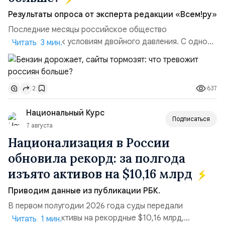
Результаты опроса от эксперта редакции «Всем!ру»
Последние месяцы российское общество
адаптируется к условиям двойного давления. С одной
Читать 3 мин.
стороны, происходит рост цен на товары первой
необходимости, инфляция и локальные сбои в
поставках бензина. А с другой – технологическая
637
2
турбулентность: перебои в работе интернета,
блокировки сайтов, необходимость осваивать VPN и
Национальный Курс
российские платформы.Что из этого бье...
Подписаться
7 августа
Национализация в России
обновила рекорд: за полгода
изъято активов на $10,16 млрд
Приводим данные из публикации РБК.
В первом полугодии 2026 года суды передали
государству активы на рекордные $10,16 млрд,
Читать 1 мин.