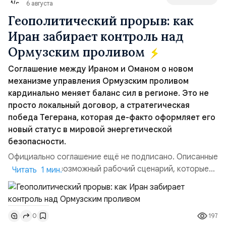
6 августа
Геополитический прорыв: как
Иран забирает контроль над
Ормузским проливом
Соглашение между Ираном и Оманом о новом
механизме управления Ормузским проливом
кардинально меняет баланс сил в регионе. Это не
просто локальный договор, а стратегическая
победа Тегерана, которая де-факто оформляет его
новый статус в мировой энергетической
безопасности.
Официально соглашение ещё не подписано. Описанные
пункты — это возможный рабочий сценарий, которые
Читать 1 мин.
скорее всего будут реализованы.Разбираем ключевые
тезисы и последствия этого соглашения:. 1. Новые
доли контроля (75 на 25). Было: Ранее Иран и Оман
197
0
контролировали пролив на паритетных началах —