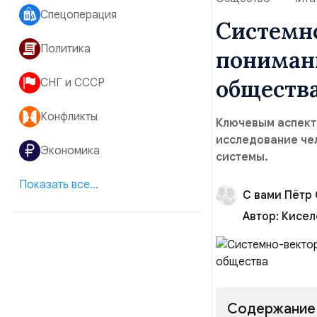
Спецоперация
Системно
Политика
пониман
обществ
СНГ и СССР
Конфликты
Ключевым аспекто
исследование чел
Экономика
системы.
Показать все...
С вами Пётр
Автор:
Кисел
Содержание