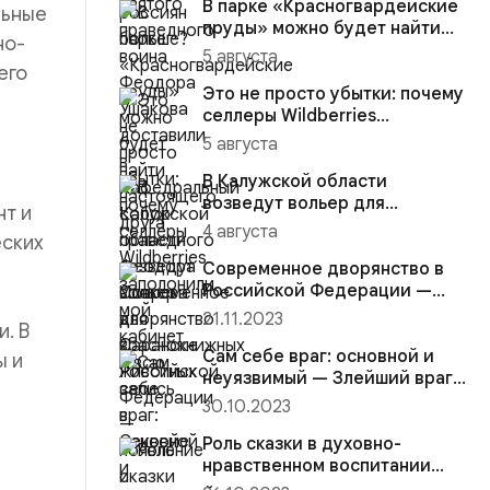
В парке «Красногвардейские
льные
пруды» можно будет найти
но-
настоящего друга
5 августа
его
Это не просто убытки: почему
селлеры Wildberries
заполонили мой кабинет и
5 августа
вс...
В Калужской области
возведут вольер для
нт и
краснокнижных животных
4 августа
еских
Современное дворянство в
Российской Федерации —
появление и эволюция
21.11.2023
. В
компрад...
Сам себе враг: основной и
ы и
неуязвимый — Злейший враг
человека — это он сам
30.10.2023
Роль сказки в духовно-
нравственном воспитании
детей: ключ от души в мире