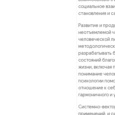
социальное вза
становления и 
Развитие и про
неотъемлемой ч
человеческой ли
методологическ
разрабатывать 
состояний благо
жизни, включая 
понимание чело
психологии пом
отношение к себ
гармоничного и 
Системно-векто
применений, и о