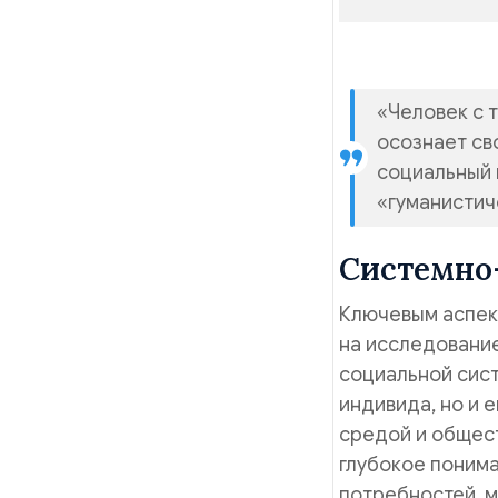
«Человек с 
осознает св
социальный 
«гуманистич
Системно
Ключевым аспек
на исследование
социальной сист
индивида, но и 
средой и общест
глубокое понима
потребностей, м