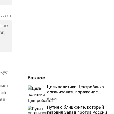
ировать.
а не
ог,
окус
Важное
лько
Цель политики Центробанка —
организовать поражение
чей
России в вооружённом
6 мая
лее
конфликте с США
Путин о блицкриге, который
готовил Запад против России