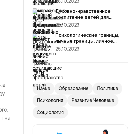
26.10.2023
ска...
Духовно-нравственное
воспитание детей для
грядущего века: созидающие
25.10.2023
крылья
Психологические границы,
личные границы, личное
пространство детей
25.10.2023
Теги
ых
Наука
Образование
Политика
ду
Психология
Развитие Человека
ого,
Социология
т на