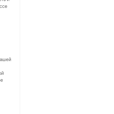
ссе
нашей
ой
ое