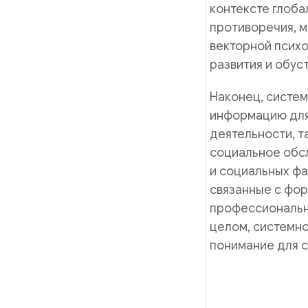
контексте глоба
противоречия, м
векторной психо
развития и обус
Наконец, систе
информацию для
деятельности, т
социальное обс
и социальных ф
связанные с фо
профессиональн
целом, системно
понимание для с