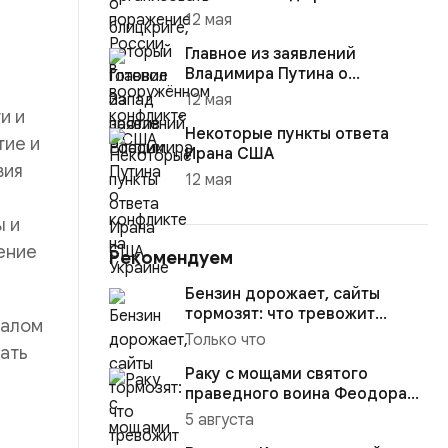
12 мая
Главное из заявлений
Владимира Путина о
конфликте на Украине
12 мая
и и
Некоторые пункты ответа
тие и
Ирана США
вия
12 мая
ы и
ение
Рекомендуем
Бензин дорожает, сайты
тормозят: что тревожит
иалом
россиян больше?
Только что
ать
Раку с мощами святого
праведного воина Феодора
Ушакова доставили в
5 августа
Кафедраль...