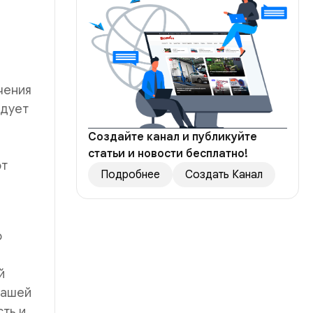
чения
едует
Создайте канал и публикуйте
статьи и новости бесплатно!
ют
Подробнее
Создать Канал
о
й
нашей
ть и