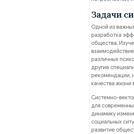
Задачи с
Одной из важных
разработка эффе
общества. Изуче
взаимодействие 
различных психо
другие специал
рекомендации, 
качества жизни 
Системно-векто
для современны
динамику измене
социальных ситу
развитие общест