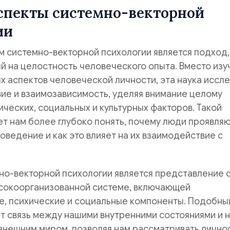
спекты системно-векторной
ии
 системно-векторной психологии является подход,
 на целостность человеческого опыта. Вместо изу
х аспектов человеческой личности, эта наука иссл
ие и взаимозависимость, уделяя внимание целому
ических, социальных и культурных факторов. Такой
т нам более глубоко понять, почему люди проявля
ведение и как это влияет на их взаимодействие с
но-векторной психологии является представление 
ысокоорганизованной системе, включающей
е, психические и социальные компоненты. Подобны
т связь между нашими внутренними состояниями и 
внешним миром, позволяя нам рассматривать личнос