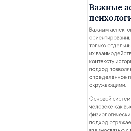
Важные а
психолог
Важным аспектом
ориентированный
только отдельны
их взаимодейств
контексту истор
подход позволяе
определённое по
окружающими.
Основой систем
человеке как в
физиологически
подход отражае
взаимосвязью с 