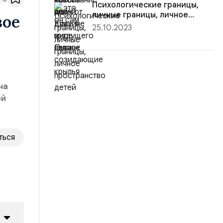
Психологические границы,
личные границы, личное
вое
простра...
25.10.2023
на
ой
ться