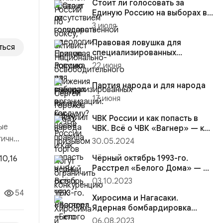
Стоит ли голосовать за
Единую Россию на выборах в
Госдуму?
3 июля
Правовая ловушка для
ться
специализированных
организаций: как новые
22 июня
правила торго...
Партия народа и для народа
17 июня
а
ЧВК России и как попасть в
ые
ЧВК. Всё о ЧВК «Вагнер» — кто
это и о ЧВК на Укра...
гичный
30.05.2024
Чёрный октябрь 1993-го.
 рынка
Расстрел «Белого Дома» — в
шаге от гражданской войны...
03.10.2023
54
Хиросима и Нагасаки.
Ядерная бомбардировка
Японии — военное
06.08.2023