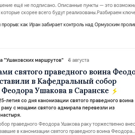
ение ещё не подписано. Описанные пункты — это возможн
 которые скорее всего будут реализованы.Разбираем ключ
ия этого соглашения:. 1. Новые доли контроля (75 на 25). Б
 контролировали пролив на паритетных началах — 50/50. Ст
закрепляет за Ираном...
а "Ушаковских маршрутов"
5 августа
ами святого праведного воина Феод
ставили в Кафедральный собор
 Феодора Ушакова в Саранске
 25-летия со дня канонизации святого праведного воина
раку с мощами святого адмирала перевезли из
настыря.
обор праведного Феодора Ушакова раку торжественно вне
вавшие в канонизации святого праведного воина Феодора