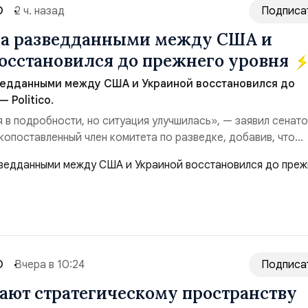
О
2 ч. назад
Подписа
на разведданными между США и
осстановился до прежнего уровня
ведданными между США и Украиной восстановился до
 Politico.
я в подробности, но ситуация улучшилась», — заявил сенат
копоставленный член комитета по разведке, добавив, что
аиной беспилотников и ракет большой дальности позволил
лубь российской территории и укрепило её
ество со стороны США стало ключом к позитивному пов...
О
Вчера в 10:24
Подписа
ют стратегическому пространству