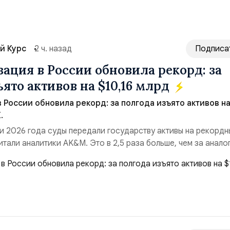
й Курс
2 ч. назад
Подписа
ация в России обновила рекорд: за
ято активов на $10,16 млрд
 России обновила рекорд: за полгода изъято активов н
.
и 2026 года суды передали государству активы на рекордн
итали аналитики AK&M. Это в 2,5 раза больше, чем за анало
($3,95 млрд). Всего зафиксировано 15 национализационных
ые обеспечили 42,2% денежного объёма всего российского
ий. Крупнейшей ...