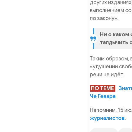
других изданиях
выполнением со
по закону».
Ни о каком 
талдычить с
Таким образом, 
«удушении свобо
речи не идёт.
ПО ТЕМЕ
Знат
Че Гевара
Напомним, 15 ию
журналистов
.