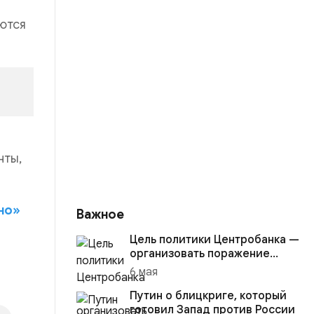
ются
нты,
но»
Важное
Цель политики Центробанка —
организовать поражение
России в вооружённом
6 мая
конфликте с США
Путин о блицкриге, который
готовил Запад против России