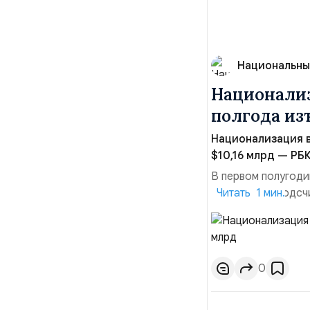
Национальны
Национализ
полгода изъ
Национализация в
$10,16 млрд — РБК
В первом полугоди
$10,16 млрд, подсч
Читать 1 мин.
период 2025 года 
транзакций, котор
слияний и поглощен
0