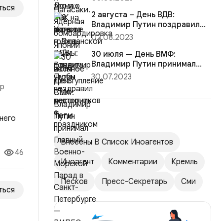
преступление США
ться
2 августа – День ВДВ:
Владимир Путин поздравил
десантников с праздником
02.08.2023
30 июля — День ВМФ:
Владимир Путин принимал
Главный Военно-Морской
30.07.2023
Парад в С...
ор
о ей
Теги
Внесены В Список Иноагентов
46
Иноагент
Комментарии
Кремль
Песков
Пресс-Секретарь
Сми
ться