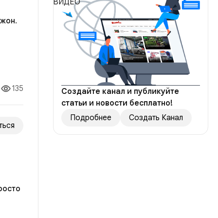
жон.
ила
опрос
135
Создайте канал и публикуйте
статьи и новости бесплатно!
Подробнее
Создать Канал
ться
росто