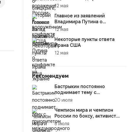
и
12 мая
Главное из заявлений
Владимира Путина о
конфликте на Украине
12 мая
Некоторые пункты ответа
Ирана США
12 мая
Рекомендуем
Бастрыкин постоянно
поднимает тему с
приоритетом
20 июля
международного права и
отсу...
Чемпион мира и чемпион
России по боксу, активист
Национально-
8 июля
освободительног...