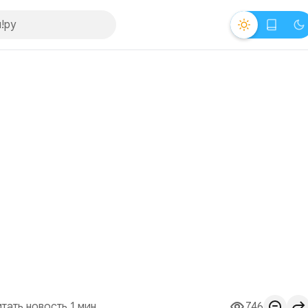
итать новость 1 мин.
746