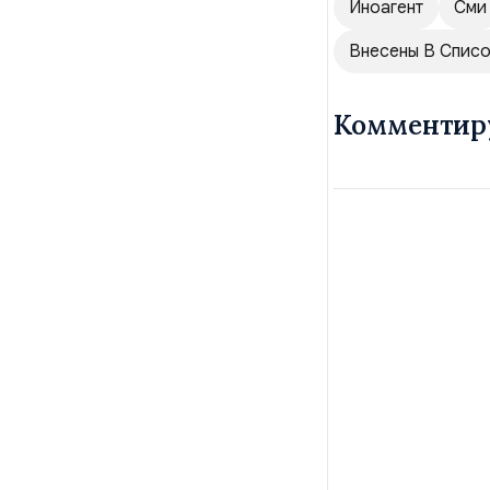
Иноагент
Сми
Внесены В Списо
Комментир