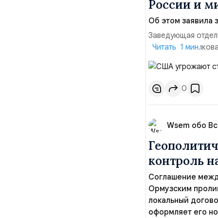
России и м
Об этом заявила 
Заведующая отдел
лидера опубликова
Читать 1 мин.
совместных с флот
обманчивую видимо
о собственном яде
0
Wsem обо В
Геополитич
контроль 
Соглашение межд
Ормузским пролив
локальный догово
оформляет его но