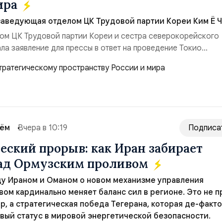
ира
заведующая отделом ЦК Трудовой партии Кореи Ким Ё Ч
ом ЦК Трудовой партии Кореи и сестра северокорейского
ла заявление для прессы в ответ на проведение Токио
ом США запусков крылатых ракет Томагавк.«Япония отброс
сть „исключительно оборонительной страны“ и выносит в
рном вооружении на всеобщее обозрение, одновреме...
сём
Вчера в 10:19
Подписа
еский прорыв: как Иран забирает
над Ормузским проливом
у Ираном и Оманом о новом механизме управления
ом кардинально меняет баланс сил в регионе. Это не п
р, а стратегическая победа Тегерана, которая де-факто
вый статус в мировой энергетической безопасности.