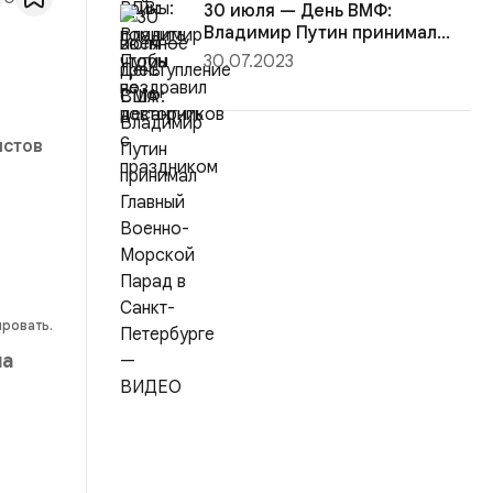
30 июля — День ВМФ:
Владимир Путин принимал
Главный Вое...
30.07.2023
истов
ировать.
на
и