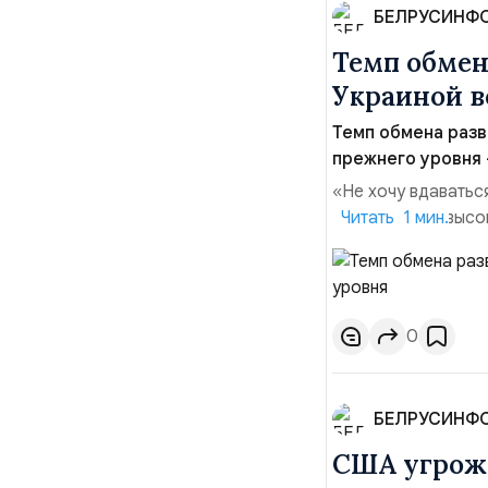
БЕЛРУСИНФ
Темп обме
Украиной в
Темп обмена раз
прежнего уровня —
«Не хочу вдаватьс
Марк Уорнер, высо
Читать 1 мин.
использование Укр
наносить удары вг
позиции.Сотруднич
0
БЕЛРУСИНФ
США угрожа