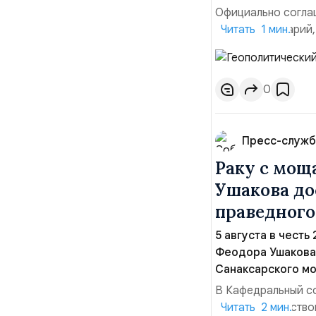
Официально соглаш
рабочий сценарий,
Читать 1 мин.
тезисы и последств
Ранее Иран и Оман
Новое соглашение 
0
Пресс-служб
Раку с мощ
Ушакова до
праведного
5 августа в честь
Феодора Ушакова 
Санаксарского мо
В Кафедральный с
адмиралы, участво
Читать 2 мин.