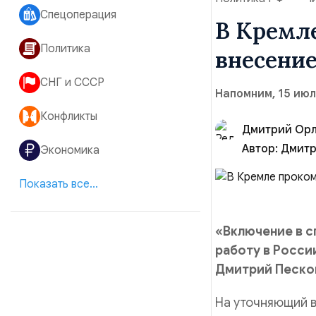
Спецоперация
В Кремл
Политика
внесение
СНГ и СССР
Напомним, 15 июл
Конфликты
Дмитрий Ор
Автор:
Дмитр
Экономика
Показать все...
«Включение в с
работу в Росси
Дмитрий Песко
На уточняющий в