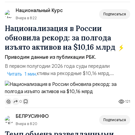
блокировки сайтов, необходимость осваивать VPN и
Национальный Курс
российские платформы.Что из этого бье...
Подписаться
Вчера в 8:22
Национализация в России
обновила рекорд: за полгода
изъято активов на $10,16 млрд
Приводим данные из публикации РБК.
В первом полугодии 2026 года суды передали
государству активы на рекордные $10,16 млрд,
Читать 1 мин.
подсчитали аналитики AK&M. Это в 2,5 раза больше,
чем за аналогичный период 2025 года ($3,95 млрд).
Всего зафиксировано 15 национализационных
121
0
транзакций, которые обеспечили 42,2% денежного
объёма всего российского рынка слияний и
БЕЛРУСИНФО
поглощений. Крупнейшей ...
Подписаться
Вчера в 8:20
Темп обмена разведданными