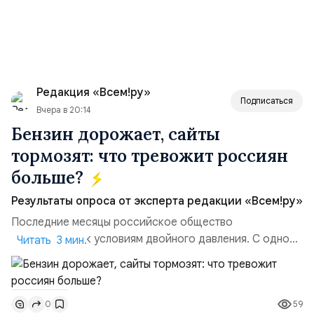
Редакция «Всем!ру»
Подписаться
Вчера в 20:14
Бензин дорожает, сайты
тормозят: что тревожит россиян
больше?
Результаты опроса от эксперта редакции «Всем!ру»
Последние месяцы российское общество
адаптируется к условиям двойного давления. С одной
Читать 3 мин.
стороны, происходит рост цен на товары первой
необходимости, инфляция и локальные сбои в
поставках бензина. А с другой – технологическая
59
0
турбулентность: перебои в работе интернета,