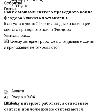
маршрутов&quot;
5 августа
Раку с мощами святого праведного воина
Феодора Ушакова доставили в
Кафедральный собор праведного Феодора
5 августа в честь 25-летия со дня канонизации
Ушакова в Саранске
святого праведного воина Феодора
Ушакова рак...
Аванта
Вчера в 9:04
Почему интернет работает, а отдельные
сайты и приложения не открываются