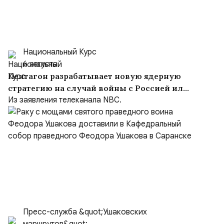
Национальный Курс
6 августа
Пентагон разрабатывает новую ядерную
стратегию на случай войны с Россией или
Китаем
Из заявления телеканала NBC.
Пресс-служба &quot;Ушаковских