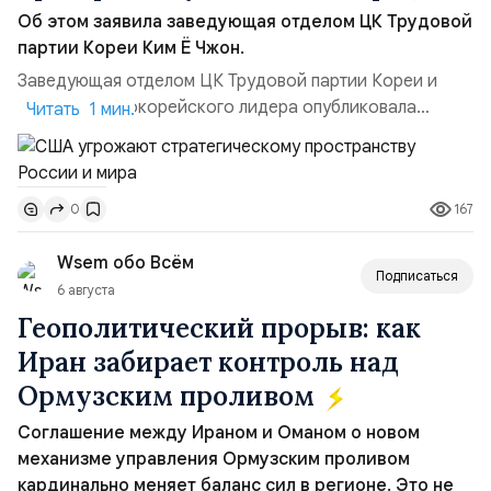
Об этом заявила заведующая отделом ЦК Трудовой
партии Кореи Ким Ё Чжон.
Заведующая отделом ЦК Трудовой партии Кореи и
сестра северокорейского лидера опубликовала
Читать 1 мин.
заявление для прессы в ответ на проведение Токио
совместных с флотом США запусков крылатых ракет
Томагавк.«Япония отбросила обманчивую видимость
167
0
„исключительно оборонительной страны“ и выносит
вопрос о собственном ядерном вооружении на
Wsem обо Всём
всеобщее обозрение, одновреме...
Подписаться
6 августа
Геополитический прорыв: как
Иран забирает контроль над
Ормузским проливом
Соглашение между Ираном и Оманом о новом
механизме управления Ормузским проливом
кардинально меняет баланс сил в регионе. Это не