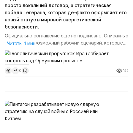
просто локальный договор, а стратегическая
победа Тегерана, которая де-факто оформляет его
новый статус в мировой энергетической
безопасности.
Официально соглашение ещё не подписано. Описанные
пункты — это возможный рабочий сценарий, которые
Читать 1 мин.
скорее всего будут реализованы.Разбираем ключевые
тезисы и последствия этого соглашения:. 1. Новые
доли контроля (75 на 25). Было: Ранее Иран и Оман
153
0
контролировали пролив на паритетных началах —
50/50. Стало: Новое соглашение закрепляет за
Ираном...