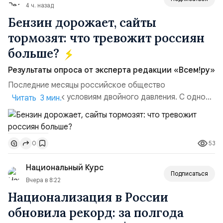
4 ч. назад
Бензин дорожает, сайты
тормозят: что тревожит россиян
больше?
Результаты опроса от эксперта редакции «Всем!ру»
Последние месяцы российское общество
адаптируется к условиям двойного давления. С одной
Читать 3 мин.
стороны, происходит рост цен на товары первой
необходимости, инфляция и локальные сбои в
поставках бензина. А с другой – технологическая
53
0
турбулентность: перебои в работе интернета,
блокировки сайтов, необходимость осваивать VPN и
Национальный Курс
российские платформы.Что из этого бье...
Подписаться
Вчера в 8:22
Национализация в России
обновила рекорд: за полгода