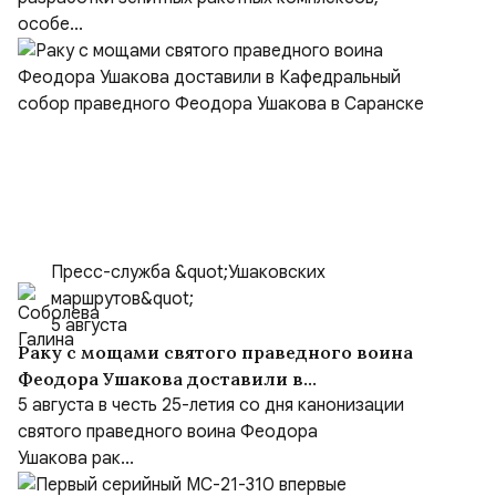
особе...
Пресс-служба &quot;Ушаковских
маршрутов&quot;
5 августа
Раку с мощами святого праведного воина
Феодора Ушакова доставили в
Кафедральный собор праведного Феодора
5 августа в честь 25-летия со дня канонизации
Ушакова в Саранске
святого праведного воина Феодора
Ушакова рак...