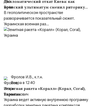
Дипломатический откат Киева: как
иранский ультиматум сменил риторику
Зеленского
В геополитическом пространстве
разворачивается показательный сюжет.
Украинская военная раз...
Фролов И.В., к.т.н.
Вчера в 12:40
Зенитная ракета «Коралл» (Корал, Coral),
Украина
Украина ведет активную внутреннюю программу
разработки зенитных ракетных комплексов,