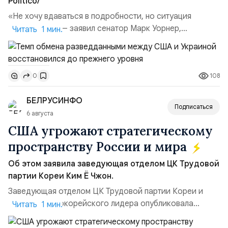
Politico/
«Не хочу вдаваться в подробности, но ситуация
улучшилась», — заявил сенатор Марк Уорнер,
Читать 1 мин.
высокопоставленный член комитета по разведке,
добавив, что использование Украиной беспилотников и
ракет большой дальности позволило ей наносить
108
0
удары вглубь российской территории и укрепило её
позиции.Сотрудничество со стороны США стало
БЕЛРУСИНФО
ключом к позитивному пов...
Подписаться
6 августа
США угрожают стратегическому
пространству России и мира
Об этом заявила заведующая отделом ЦК Трудовой
партии Кореи Ким Ё Чжон.
Заведующая отделом ЦК Трудовой партии Кореи и
сестра северокорейского лидера опубликовала
Читать 1 мин.
заявление для прессы в ответ на проведение Токио