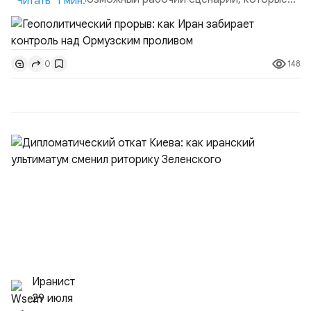
Читать 1 мин.
скорее всего будут реализованы.Разбираем ключевые
тезисы и последствия этого соглашения:. 1. Новые
доли контроля (75 на 25). Было: Ранее Иран и Оман
148
0
контролировали пролив на паритетных началах —
50/50. Стало: Новое соглашение закрепляет за
Ираном...
Иранист
29 июля