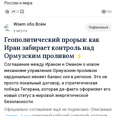
совместных с флотом США запусков крылатых ракет
Томагавк.«Япония отбросила обманчивую видимость
162
0
„исключительно оборонительной страны“ и выносит
вопрос о собственном ядерном вооружении на
Wsem обо Всём
всеобщее обозрение, одновреме...
Подписаться
6 августа
Геополитический прорыв: как
Иран забирает контроль над
Ормузским проливом
Соглашение между Ираном и Оманом о новом
механизме управления Ормузским проливом
кардинально меняет баланс сил в регионе. Это не
просто локальный договор, а стратегическая
победа Тегерана, которая де-факто оформляет его
новый статус в мировой энергетической
безопасности.
Официально соглашение ещё не подписано. Описанные
пункты — это возможный рабочий сценарий, которые