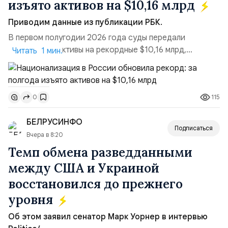
изъято активов на $10,16 млрд
Приводим данные из публикации РБК.
В первом полугодии 2026 года суды передали
государству активы на рекордные $10,16 млрд,
Читать 1 мин.
подсчитали аналитики AK&M. Это в 2,5 раза больше,
чем за аналогичный период 2025 года ($3,95 млрд).
Всего зафиксировано 15 национализационных
115
0
транзакций, которые обеспечили 42,2% денежного
объёма всего российского рынка слияний и
БЕЛРУСИНФО
поглощений. Крупнейшей ...
Подписаться
Вчера в 8:20
Темп обмена разведданными
между США и Украиной
восстановился до прежнего
уровня
Об этом заявил сенатор Марк Уорнер в интервью