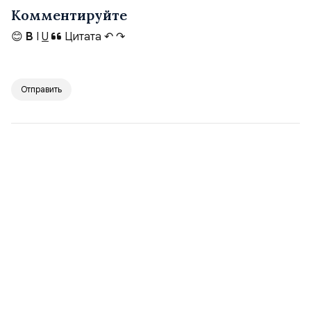
Комментируйте
😊
B
I
U
Цитата
↶
↷
Отправить