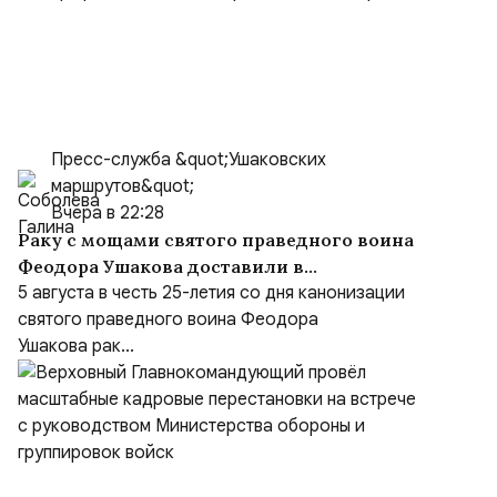
Пресс-служба &quot;Ушаковских
маршрутов&quot;
Вчера в 22:28
Раку с мощами святого праведного воина
Феодора Ушакова доставили в
Кафедральный собор праведного Феодора
5 августа в честь 25-летия со дня канонизации
Ушакова в Саранске
святого праведного воина Феодора
Ушакова рак...