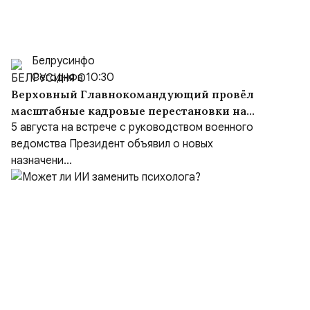
Белрусинфо
Сегодня в 10:30
Верховный Главнокомандующий провёл
масштабные кадровые перестановки на
встрече с руководством Министерства
5 августа на встрече с руководством военного
обороны и группировок войск
ведомства Президент объявил о новых
назначени...