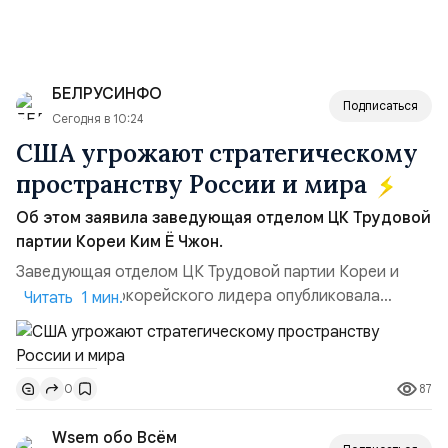
БЕЛРУСИНФО
Подписаться
Сегодня в 10:24
США угрожают стратегическому
пространству России и мира
Об этом заявила заведующая отделом ЦК Трудовой
партии Кореи Ким Ё Чжон.
Заведующая отделом ЦК Трудовой партии Кореи и
сестра северокорейского лидера опубликовала
Читать 1 мин.
заявление для прессы в ответ на проведение Токио
совместных с флотом США запусков крылатых ракет
Томагавк.«Япония отбросила обманчивую видимость
87
0
„исключительно оборонительной страны“ и выносит
вопрос о собственном ядерном вооружении на
Wsem обо Всём
всеобщее обозрение, одновреме...