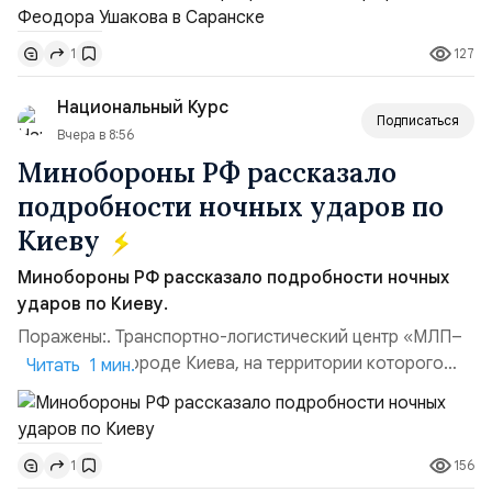
Владимир Прокофьевич Валуев, командующий
Балтийским флотом ВМФ России (2001–2006
127
1
гг.);Адмирал Владимир Петрович Комоедов,
командующий Черноморским флотом ВМФ России
Национальный Курс
(1998–2002 г...
Подписаться
Вчера в 8:56
Минобороны РФ рассказало
подробности ночных ударов по
Киеву
Минобороны РФ рассказало подробности ночных
ударов по Киеву.
Поражены:. Транспортно-логистический центр «МЛП–
Чайка» в пригороде Киева, на территории которого
Читать 1 мин.
осуществлялось хранение, сборка а также запуск с
прилегающего полевого аэродром «Чайка»
дальнобойных БПЛА ВСУ; Складские помещения
156
1
«Транс-Логистик» в Оболонском районе г. Киев,