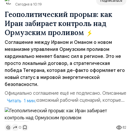
Подписаться
Сегодня в 10:19
Геополитический прорыв: как
Иран забирает контроль над
Ормузским проливом
Соглашение между Ираном и Оманом о новом
механизме управления Ормузским проливом
кардинально меняет баланс сил в регионе. Это не
просто локальный договор, а стратегическая
победа Тегерана, которая де-факто оформляет его
новый статус в мировой энергетической
безопасности.
Официально соглашение ещё не подписано. Описанные
пункты — это возможный рабочий сценарий, которые
Читать 1 мин.
скорее всего будут реализованы.Разбираем ключевые
тезисы и последствия этого соглашения:. 1. Новые
доли контроля (75 на 25). Было: Ранее Иран и Оман
82
0
контролировали пролив на паритетных началах —