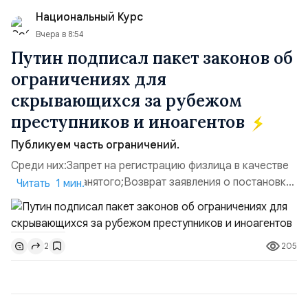
использовавшиеся для хранения военного
Национальный Курс
имущества ВСУ; Сортировочны...
Вчера в 8:54
Путин подписал пакет законов об
ограничениях для
скрывающихся за рубежом
преступников и иноагентов
Публикуем часть ограничений.
Среди них:Запрет на регистрацию физлица в качестве
ИП или самозанятого;Возврат заявления о постановке
Читать 1 мин.
недвижимости на кадастровый учет;Ограничение
водительских прав;Запрет регистрации транспортных
средств и на заключение сделок по
205
2
доверенности;Отказ в заключении кредитного
договора, предоставлении государственных и
муниципальных услуг онл...