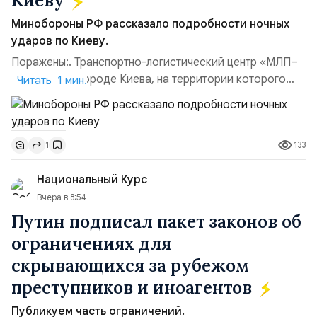
Киеву
Минобороны РФ рассказало подробности ночных
ударов по Киеву.
Поражены:. Транспортно-логистический центр «МЛП–
Чайка» в пригороде Киева, на территории которого
Читать 1 мин.
осуществлялось хранение, сборка а также запуск с
прилегающего полевого аэродром «Чайка»
дальнобойных БПЛА ВСУ; Складские помещения
133
1
«Транс-Логистик» в Оболонском районе г. Киев,
использовавшиеся для хранения военного
Национальный Курс
имущества ВСУ; Сортировочны...
Вчера в 8:54
Путин подписал пакет законов об
ограничениях для
скрывающихся за рубежом
преступников и иноагентов
Публикуем часть ограничений.