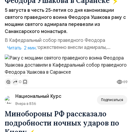
Феодора Ушакова в Саранске
5 августа в честь 25-летия со дня канонизации
святого праведного воина Феодора Ушакова раку с
мощами святого адмирала перевезли из
Санаксарского монастыря.
В Кафедральный собор праведного Феодора
Ушакова раку торжественно внесли адмиралы,
Читать 2 мин.
участвовавшие в канонизации святого праведного
воина Феодора Ушакова 25 лет назад:Адмирал
Владимир Прокофьевич Валуев, командующий
Балтийским флотом ВМФ России (2001–2006
69
0
гг.);Адмирал Владимир Петрович Комоедов,
командующий Черноморским флотом ВМФ России
Национальный Курс
(1998–2002 г...
Подписаться
Вчера в 8:56
Минобороны РФ рассказало
подробности ночных ударов по