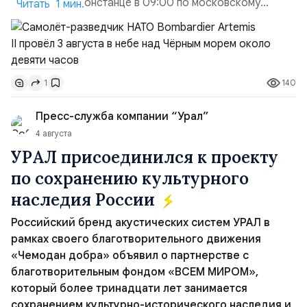
в румынской Констанце в 09:00 по московскому
Читать 1 мин.
времени и направился по прямой к турецко-грузинской
границе. На базу самолёт вернулся после 18 часов,
совершив три облёта примерно по одной
траектории.Не исключено, что Artemis II участвовал в
140
1
наведени...
Пресс-служба компании “Урал”
4 августа
УРАЛ присоединился к проекту
по сохранению культурного
наследия России
Российский бренд акустических систем УРАЛ в
рамках своего благотворительного движения
«Чемодан добра» объявил о партнерстве с
благотворительным фондом «ВСЕМ МИРОМ»,
который более тринадцати лет занимается
сохранением культурно-исторического наследия и