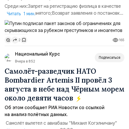
Среди них:Запрет на регистрацию физлица в качестве
ИП или самозанятого;Возврат заявления о постановке
Читать 1 мин.
недвижимости на кадастровый учет;Ограничение
водительских прав;Запрет регистрации транспортных
средств и на заключение сделок по
165
2
доверенности;Отказ в заключении кредитного
договора, предоставлении государственных и
Национальный Курс
муниципальных услуг онл...
Подписаться
Вчера в 8:52
Самолёт-разведчик НАТО
Bombardier Artemis II провёл 3
августа в небе над Чёрным морем
около девяти часов
Об этом сообщает РИА Новости со ссылкой
на анализ полётных данных.
Самолёт вылетел с авиабазы "Михаил Когэлничану"