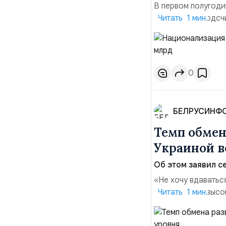
В первом полугоди
$10,16 млрд, подсч
Читать 1 мин.
период 2025 года 
транзакций, котор
слияний и поглощен
0
БЕЛРУСИНФ
Темп обме
Украиной в
Об этом заявил се
«Не хочу вдаватьс
Марк Уорнер, высо
Читать 1 мин.
использование Укр
наносить удары вг