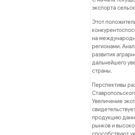
экспорта сельск
Этот положител
конкурентоспос
на международн
регионами. Анал
развития аграрн
дальнейшего ув
страны.
Перспективы раз
Ставропольского
Увеличение эксп
свидетельствуе
продукцию данн
рынков и высок
способствуют у