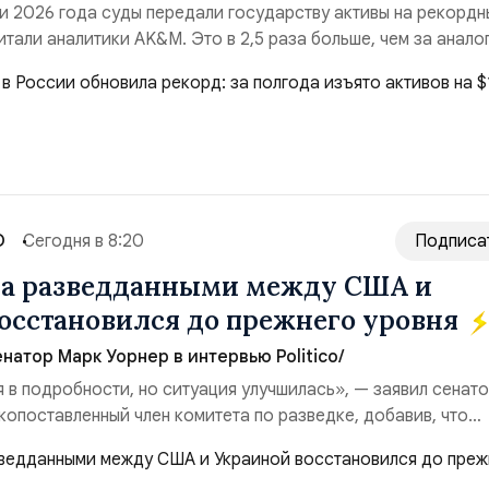
и 2026 года суды передали государству активы на рекордн
итали аналитики AK&M. Это в 2,5 раза больше, чем за анало
($3,95 млрд). Всего зафиксировано 15 национализационных
ые обеспечили 42,2% денежного объёма всего российского
ий. Крупнейшей ...
О
Сегодня в 8:20
Подписа
на разведданными между США и
осстановился до прежнего уровня
натор Марк Уорнер в интервью Politico/
я в подробности, но ситуация улучшилась», — заявил сенат
копоставленный член комитета по разведке, добавив, что
аиной беспилотников и ракет большой дальности позволил
лубь российской территории и укрепило её