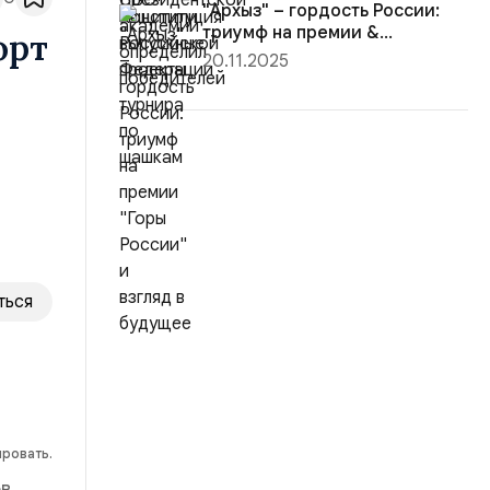
"Архыз" – гордость России:
триумф на премии &...
орт
20.11.2025
ться
ировать.
ов