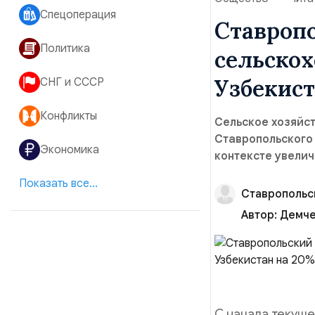
Спецоперация
Ставропо
Политика
сельскох
Узбекист
СНГ и СССР
Конфликты
Сельское хозяйст
Ставропольского 
Экономика
контексте увелич
Показать все...
Ставропольс
Автор:
Демче
С начала текуще