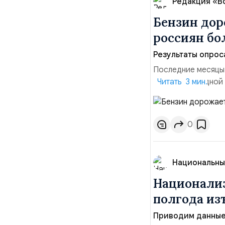
Редакция «В
Бензин дор
россиян б
Результаты опрос
Последние месяцы
давления. С одной
Читать 3 мин.
инфляция и локальн
турбулентность: п
осваивать VPN и ро
0
Национальны
Национализ
полгода изъ
Приводим данные 