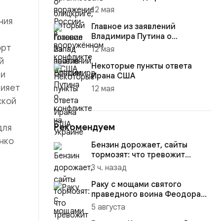
12 мая
ния
Главное из заявлений
Владимира Путина о
конфликте на Украине
орт
12 мая
й
Некоторые пункты ответа
 и
Ирана США
лияет
12 мая
ской
Рекомендуем
для
нко
Бензин дорожает, сайты
тормозят: что тревожит
россиян больше?
3 ч. назад
Раку с мощами святого
праведного воина Феодора
Ушакова доставили в
5 августа
Кафедраль...