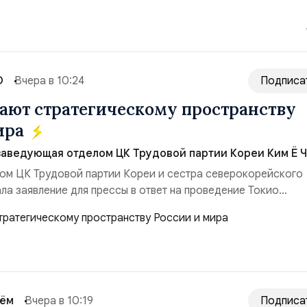
ество со стороны США стало ключом к позитивному пов...
О
Вчера в 10:24
Подписа
ют стратегическому пространству
ира
заведующая отделом ЦК Трудовой партии Кореи Ким Ё Ч
ом ЦК Трудовой партии Кореи и сестра северокорейского
ла заявление для прессы в ответ на проведение Токио
ом США запусков крылатых ракет Томагавк.«Япония отброс
сть „исключительно оборонительной страны“ и выносит в
рном вооружении на всеобщее обозрение, одновреме...
сём
Вчера в 10:19
Подписа