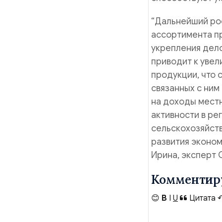
“Дальнейший рос
ассортимента пр
укрепления дело
приводит к уве
продукции, что 
связанных с ним
на доходы мест
активности в ре
сельскохозяйст
развития эконом
Ирина, эксперт 
Комментир
😊
B
I
U
Цитата