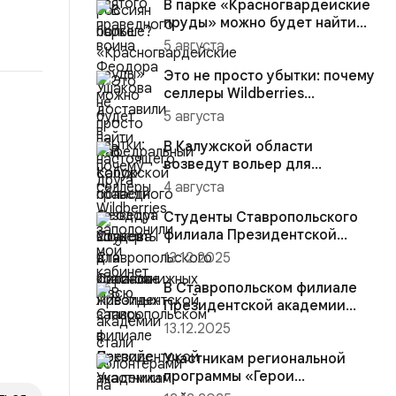
В парке «Красногвардейские
пруды» можно будет найти
настоящего друга
5 августа
Это не просто убытки: почему
селлеры Wildberries
заполонили мой кабинет и
5 августа
вс...
В Калужской области
возведут вольер для
краснокнижных животных
4 августа
Студенты Ставропольского
филиала Президентской
академии стали волонтёрами
13.12.2025
на...
В Ставропольском филиале
Президентской академии
участники региональной
13.12.2025
прогр...
Участникам региональной
программы «Герои
Ставрополья» вручена