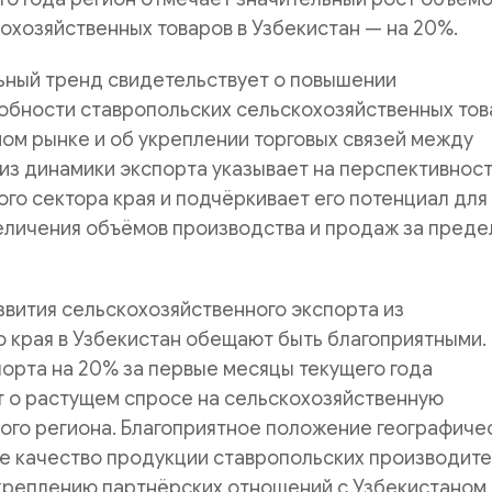
охозяйственных товаров в Узбекистан — на 20%.
ьный тренд свидетельствует о повышении
обности ставропольских сельскохозяйственных тов
ом рынке и об укреплении торговых связей между
из динамики экспорта указывает на перспективнос
ого сектора края и подчёркивает его потенциал для
еличения объёмов производства и продаж за преде
вития сельскохозяйственного экспорта из
 края в Узбекистан обещают быть благоприятными.
орта на 20% за первые месяцы текущего года
т о растущем спросе на сельскохозяйственную
ого региона. Благоприятное положение географиче
ое качество продукции ставропольских производит
креплению партнёрских отношений с Узбекистаном.