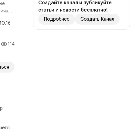
Создайте канал и публикуйте
ые
статьи и новости бесплатно!
гичный
Подробнее
Создать Канал
 рынка
114
ться
ор
о ей