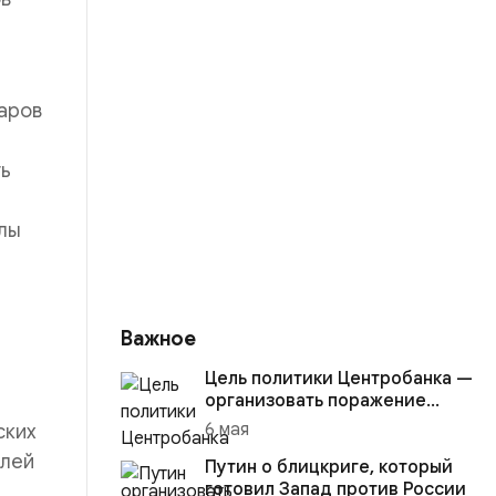
аров
ть
лы
Важное
Цель политики Центробанка —
организовать поражение
России в вооружённом
6 мая
ских
конфликте с США
елей
Путин о блицкриге, который
готовил Запад против России