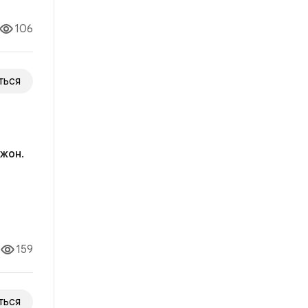
106
ться
жон.
ила
опрос
159
ться