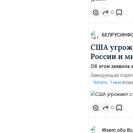
позиции.Сотруднич
0
БЕЛРУСИНФ
США угрожа
России и м
Об этом заявила 
Заведующая отдел
лидера опубликова
Читать 1 мин.
совместных с флот
обманчивую видимо
о собственном яде
0
Wsem обо В