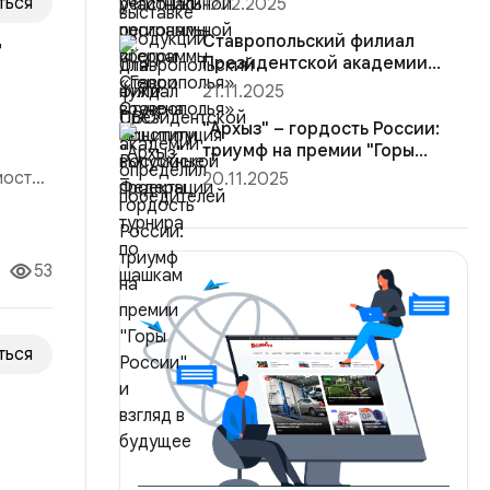
ться
12.12.2025
Конституция Ро...
Ставропольский филиал
т
Президентской академии
определил победителей
21.11.2025
турнира ...
"Архыз" – гордость России:
триумф на премии "Горы
России"...
мости,
20.11.2025
я
сть
53
ться