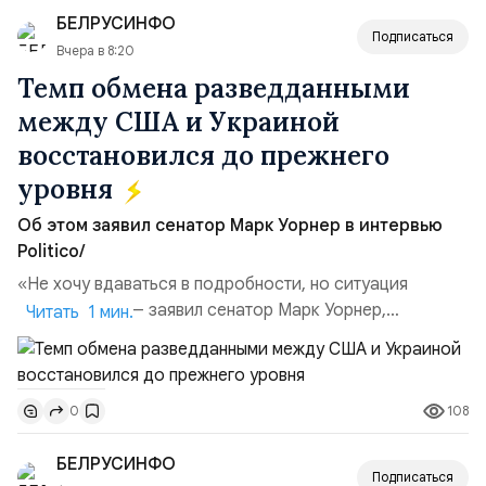
объёма всего российского рынка слияний и
БЕЛРУСИНФО
поглощений. Крупнейшей ...
Подписаться
Вчера в 8:20
Темп обмена разведданными
между США и Украиной
восстановился до прежнего
уровня
Об этом заявил сенатор Марк Уорнер в интервью
Politico/
«Не хочу вдаваться в подробности, но ситуация
улучшилась», — заявил сенатор Марк Уорнер,
Читать 1 мин.
высокопоставленный член комитета по разведке,
добавив, что использование Украиной беспилотников и
ракет большой дальности позволило ей наносить
108
0
удары вглубь российской территории и укрепило её
позиции.Сотрудничество со стороны США стало
БЕЛРУСИНФО
ключом к позитивному пов...
Подписаться