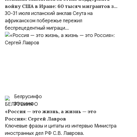
войну США в Иране: 60 тысяч мигрантов за
сутки и «шоссе Трампа» в Марокко
30-31 июля испанский анклав Сеута на
африканском побережье пережил
беспрецедентный миграци...
Белрусинфо
30 июля
«Россия — это жизнь, а жизнь — это
Россия»: Сергей Лавров
Ключевые фразы и цитаты из интервью Министра
иностранных дел РФ С.В. Лаврова.