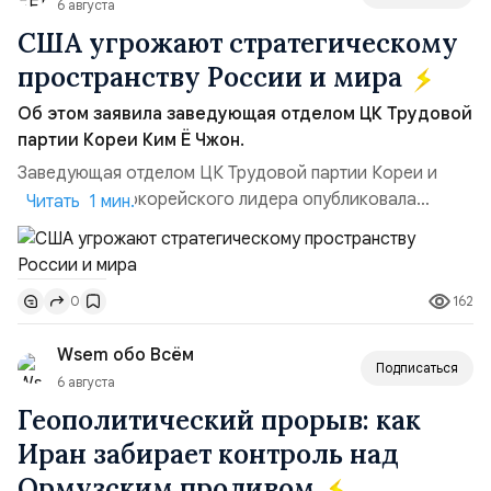
6 августа
США угрожают стратегическому
пространству России и мира
Об этом заявила заведующая отделом ЦК Трудовой
партии Кореи Ким Ё Чжон.
Заведующая отделом ЦК Трудовой партии Кореи и
сестра северокорейского лидера опубликовала
Читать 1 мин.
заявление для прессы в ответ на проведение Токио
совместных с флотом США запусков крылатых ракет
Томагавк.«Япония отбросила обманчивую видимость
162
0
„исключительно оборонительной страны“ и выносит
вопрос о собственном ядерном вооружении на
Wsem обо Всём
всеобщее обозрение, одновреме...
Подписаться
6 августа
Геополитический прорыв: как
Иран забирает контроль над
Ормузским проливом