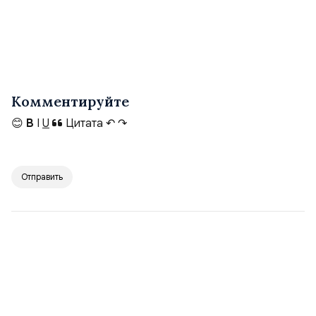
Комментируйте
😊
B
I
U
Цитата
↶
↷
Отправить