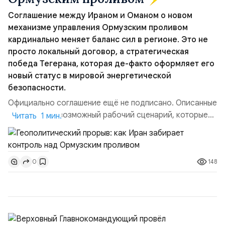
Соглашение между Ираном и Оманом о новом
механизме управления Ормузским проливом
кардинально меняет баланс сил в регионе. Это не
просто локальный договор, а стратегическая
победа Тегерана, которая де-факто оформляет его
новый статус в мировой энергетической
безопасности.
Официально соглашение ещё не подписано. Описанные
пункты — это возможный рабочий сценарий, которые
Читать 1 мин.
скорее всего будут реализованы.Разбираем ключевые
тезисы и последствия этого соглашения:. 1. Новые
доли контроля (75 на 25). Было: Ранее Иран и Оман
148
0
контролировали пролив на паритетных началах —
50/50. Стало: Новое соглашение закрепляет за
Ираном...