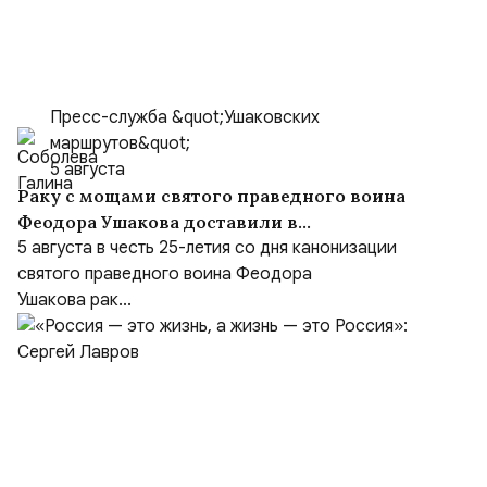
Пресс-служба &quot;Ушаковских
маршрутов&quot;
5 августа
Раку с мощами святого праведного воина
Феодора Ушакова доставили в
Кафедральный собор праведного Феодора
5 августа в честь 25-летия со дня канонизации
Ушакова в Саранске
святого праведного воина Феодора
Ушакова рак...