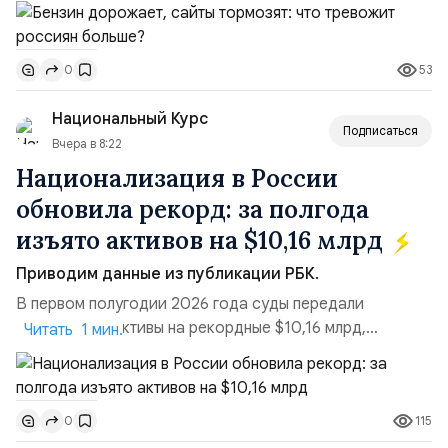
стороны, происходит рост цен на товары первой
необходимости, инфляция и локальные сбои в
поставках бензина. А с другой – технологическая
53
0
турбулентность: перебои в работе интернета,
блокировки сайтов, необходимость осваивать VPN и
Национальный Курс
российские платформы.Что из этого бье...
Подписаться
Вчера в 8:22
Национализация в России
обновила рекорд: за полгода
изъято активов на $10,16 млрд
Приводим данные из публикации РБК.
В первом полугодии 2026 года суды передали
государству активы на рекордные $10,16 млрд,
Читать 1 мин.
подсчитали аналитики AK&M. Это в 2,5 раза больше,
чем за аналогичный период 2025 года ($3,95 млрд).
Всего зафиксировано 15 национализационных
115
0
транзакций, которые обеспечили 42,2% денежного