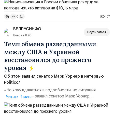
чем за аналогичный период 2025 года ($3,95 млрд).
Всего зафиксировано 15 национализационных
137
0
транзакций, которые обеспечили 42,2% денежного
объёма всего российского рынка слияний и
БЕЛРУСИНФО
поглощений. Крупнейшей ...
Подписаться
Вчера в 8:20
Темп обмена разведданными
между США и Украиной
восстановился до прежнего
уровня
Об этом заявил сенатор Марк Уорнер в интервью
Politico/
«Не хочу вдаваться в подробности, но ситуация
улучшилась», — заявил сенатор Марк Уорнер,
Читать 1 мин.
высокопоставленный член комитета по разведке,
добавив, что использование Украиной беспилотников и