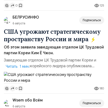
ракет большой дальности позволило ей наносить
125
0
удары вглубь российской территории и укрепило её
позиции.Сотрудничество со стороны США стало
БЕЛРУСИНФО
ключом к позитивному пов...
Подписаться
6 августа
США угрожают стратегическому
пространству России и мира
Об этом заявила заведующая отделом ЦК Трудовой
партии Кореи Ким Ё Чжон.
Заведующая отделом ЦК Трудовой партии Кореи и
сестра северокорейского лидера опубликовала
Читать 1 мин.
заявление для прессы в ответ на проведение Токио
совместных с флотом США запусков крылатых ракет
Томагавк.«Япония отбросила обманчивую видимость
180
0
„исключительно оборонительной страны“ и выносит
вопрос о собственном ядерном вооружении на
Wsem обо Всём
всеобщее обозрение, одновреме...
Подписаться
6 августа