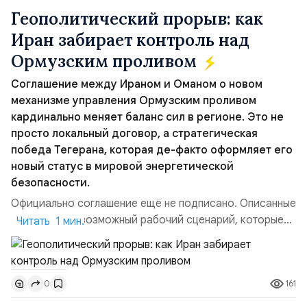
Геополитический прорыв: как
Иран забирает контроль над
Ормузским проливом
Соглашение между Ираном и Оманом о новом
механизме управления Ормузским проливом
кардинально меняет баланс сил в регионе. Это не
просто локальный договор, а стратегическая
победа Тегерана, которая де-факто оформляет его
новый статус в мировой энергетической
безопасности.
Официально соглашение ещё не подписано. Описанные
пункты — это возможный рабочий сценарий, которые
Читать 1 мин.
скорее всего будут реализованы.Разбираем ключевые
тезисы и последствия этого соглашения:. 1. Новые
доли контроля (75 на 25). Было: Ранее Иран и Оман
161
0
контролировали пролив на паритетных началах —
50/50. Стало: Новое соглашение закрепляет за