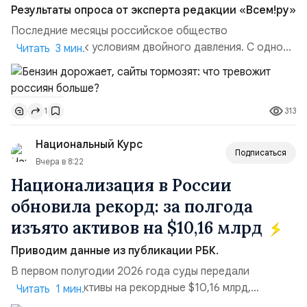
Результаты опроса от эксперта редакции «Всем!ру»
Последние месяцы российское общество
адаптируется к условиям двойного давления. С одной
Читать 3 мин.
стороны, происходит рост цен на товары первой
необходимости, инфляция и локальные сбои в
поставках бензина. А с другой – технологическая
313
1
турбулентность: перебои в работе интернета,
блокировки сайтов, необходимость осваивать VPN и
Национальный Курс
российские платформы.Что из этого бье...
Подписаться
Вчера в 8:22
Национализация в России
обновила рекорд: за полгода
изъято активов на $10,16 млрд
Приводим данные из публикации РБК.
В первом полугодии 2026 года суды передали
государству активы на рекордные $10,16 млрд,
Читать 1 мин.
подсчитали аналитики AK&M. Это в 2,5 раза больше,