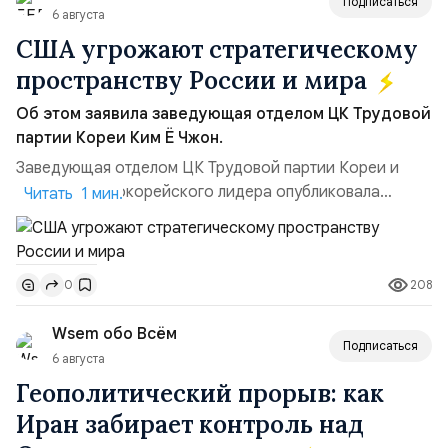
Подписаться
6 августа
США угрожают стратегическому
пространству России и мира
Об этом заявила заведующая отделом ЦК Трудовой
партии Кореи Ким Ё Чжон.
Заведующая отделом ЦК Трудовой партии Кореи и
сестра северокорейского лидера опубликовала
Читать 1 мин.
заявление для прессы в ответ на проведение Токио
совместных с флотом США запусков крылатых ракет
Томагавк.«Япония отбросила обманчивую видимость
208
0
„исключительно оборонительной страны“ и выносит
вопрос о собственном ядерном вооружении на
Wsem обо Всём
всеобщее обозрение, одновреме...
Подписаться
6 августа
Геополитический прорыв: как
Иран забирает контроль над