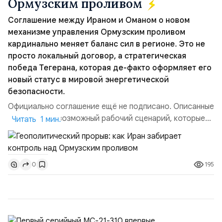
Ормузским проливом
Соглашение между Ираном и Оманом о новом
механизме управления Ормузским проливом
кардинально меняет баланс сил в регионе. Это не
просто локальный договор, а стратегическая
победа Тегерана, которая де-факто оформляет его
новый статус в мировой энергетической
безопасности.
Официально соглашение ещё не подписано. Описанные
пункты — это возможный рабочий сценарий, которые
Читать 1 мин.
скорее всего будут реализованы.Разбираем ключевые
тезисы и последствия этого соглашения:. 1. Новые
доли контроля (75 на 25). Было: Ранее Иран и Оман
195
0
контролировали пролив на паритетных началах —
50/50. Стало: Новое соглашение закрепляет за
Ираном...