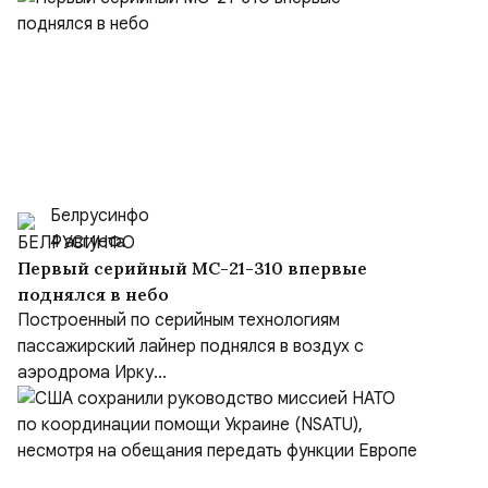
Белрусинфо
4 августа
Первый серийный МС-21-310 впервые
поднялся в небо
Построенный по серийным технологиям
пассажирский лайнер поднялся в воздух с
аэродрома Ирку...