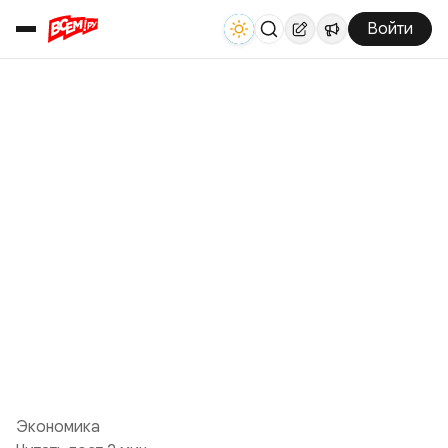
Войти
Экономика