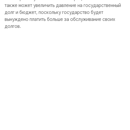
также может увеличить давление на государственный
долг и бюджет, поскольку государство будет
вынуждено платить больше за обслуживание своих
долгов.