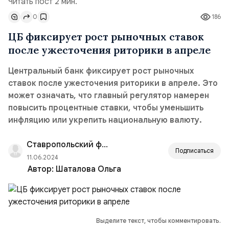
Читать пост 2 мин.
0
186
ЦБ фиксирует рост рыночных ставок
после ужесточения риторики в апреле
Центральный банк фиксирует рост рыночных
ставок после ужесточения риторики в апреле. Это
может означать, что главный регулятор намерен
повысить процентные ставки, чтобы уменьшить
инфляцию или укрепить национальную валюту.
Ставропольский филиал РАНХиГС
Подписаться
11.06.2024
Автор:
Шаталова Ольга
Выделите текст, чтобы комментировать.