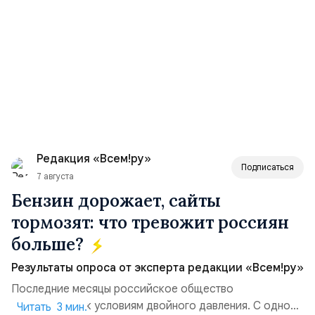
Редакция «Всем!ру»
Подписаться
7 августа
Бензин дорожает, сайты
тормозят: что тревожит россиян
больше?
Результаты опроса от эксперта редакции «Всем!ру»
Последние месяцы российское общество
адаптируется к условиям двойного давления. С одной
Читать 3 мин.