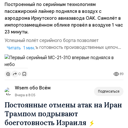
Построенный по серийным технологиям
пассажирский лайнер поднялся в воздух с
аэродрома Иркутского авиазавода ОАК. Самолёт в
импортозамещённом облике провёл в воздухе 1 час
23 минуты.
Успешный полёт серийного борта позволяет
констатировать готовность производственных цепочек
Читать 1 мин.
для серийного выпуска машин этого типа, в частности,
первой партии из 18 самолётов. Также завод уже
может приступить к выполнению новых заказов,
89
0
утверждённых Правительством России. Параллельно
идет процесс сертификации воздушного судна. На
Wsem обо Всём
данный момент МС-2...
Подписаться
Вчера в 8:05
Постоянные отмены атак на Иран
Трампом подрывают
боеготовность Израиля