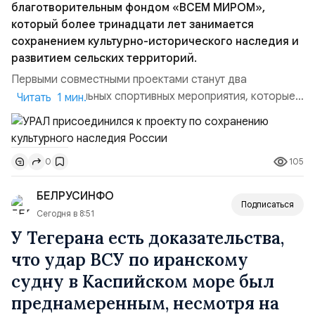
благотворительным фондом «ВСЕМ МИРОМ»,
который более тринадцати лет занимается
сохранением культурно-исторического наследия и
развитием сельских территорий.
Первыми совместными проектами станут два
благотворительных спортивных мероприятия, которые
Читать 1 мин.
пройдут в августе в Ивановской области и объединят
жителей региона, волонтеров и участников со всей
страны. Для УРАЛ это продолжение философии
105
0
бренда, основанной на развитии российского
производства и продвижении русского звука.
БЕЛРУСИНФО
Компания убеждена, что уважение к с...
Подписаться
Сегодня в 8:51
У Тегерана есть доказательства,
что удар ВСУ по иранскому
судну в Каспийском море был
преднамеренным, несмотря на