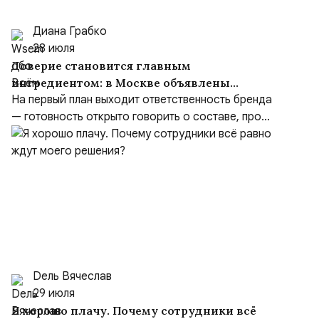
Диана Грабко
28 июля
Доверие становится главным
ингредиентом: в Москве объявлены
лауреаты премии «Здоровое питание —
На первый план выходит ответственность бренда
2026»
— готовность открыто говорить о составе, про...
Dель Вячеслав
29 июля
Я хорошо плачу. Почему сотрудники всё