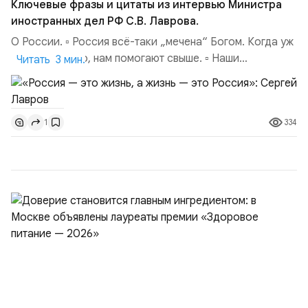
Ключевые фразы и цитаты из интервью Министра
иностранных дел РФ С.В. Лаврова.
О России. ▫️ Россия всё-таки „мечена“ Богом. Когда уж
совсем тяжело, нам помогают свыше. ▫️ Наши
Читать 3 мин.
национальные интересы на внешней арене — в том,
чтобы мы были самостоятельной державой,
самостоятельной цивилизацией. Чтобы наши границы
334
1
были надёжно обеспечены. ▫️ Россия не сердится,
Россия сосредотачивается (цитата А. М. Горчакова...