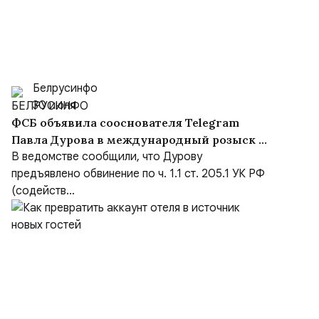
Белрусинфо
30 июля
ФСБ объявила сооснователя Telegram
Павла Дурова в международный розыск по
делу о содействии терроризму
В ведомстве сообщили, что Дурову
предъявлено обвинение по ч. 1.1 ст. 205.1 УК РФ
(содейств...