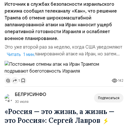
Источник в службах безопасности израильского
режима сообщил телеканалу «Кан», что решение
Трампа об отмене широкомасштабной
запланированной атаки на Иран наносит ущерб
оперативной готовности Израиля и ослабляет
военное планирование.
Это уже второй раз за неделю, когда США уведомляют
Израиль о запланированной атаке на Иран, но затем
Читать 1 мин.
отменяют её в последний момент без каких-либо
объяснений.По данным этого СМИ, тысячи
военнослужащих армии Израиля неделями готовились
142
1
к возможной эскалации региональной напряжённости с
Ираном. Напомним:Реакция официального
БЕЛРУСИНФО
представителя МИД Ира...
Подписаться
30 июля
«Россия — это жизнь, а жизнь —
это Россия»: Сергей Лавров