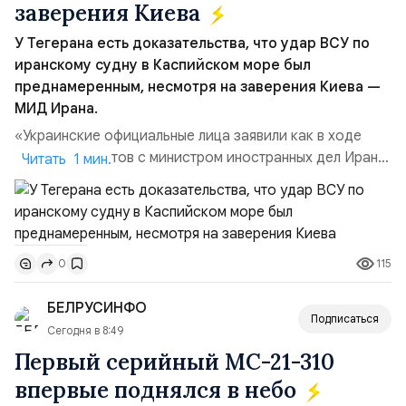
заверения Киева
У Тегерана есть доказательства, что удар ВСУ по
иранскому судну в Каспийском море был
преднамеренным, несмотря на заверения Киева —
МИД Ирана.
«Украинские официальные лица заявили как в ходе
прямых контактов с министром иностранных дел Ирана,
Читать 1 мин.
так и в сообщениях, направленных Ирану, что эта атака
не была преднамеренной», — заявил официальный
представитель МИД Ирана Эсмаил Багаи на пресс-
конференции в Тегеране 3 августа.Иранская сторона
115
0
ожидает от Украины практических шагов, которые
подтвер...
БЕЛРУСИНФО
Подписаться
Сегодня в 8:49
Первый серийный МС-21-310
впервые поднялся в небо