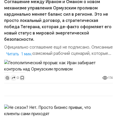
Соглашение между Ираном и Оманом о новом
механизме управления Ормузским проливом
кардинально меняет баланс сил в регионе. Это не
просто локальный договор, а стратегическая
победа Тегерана, которая де-факто оформляет его
новый статус в мировой энергетической
безопасности.
Официально соглашение ещё не подписано. Описанные
пункты — это возможный рабочий сценарий, которые
Читать 1 мин.
скорее всего будут реализованы.Разбираем ключевые
тезисы и последствия этого соглашения:. 1. Новые
доли контроля (75 на 25). Было: Ранее Иран и Оман
174
0
контролировали пролив на паритетных началах —
50/50. Стало: Новое соглашение закрепляет за
Ираном...