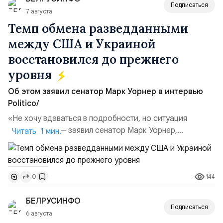
поглощений. Крупнейшей ...
Подписаться
7 августа
Темп обмена разведданными
между США и Украиной
восстановился до прежнего
уровня
Об этом заявил сенатор Марк Уорнер в интервью
Politico/
«Не хочу вдаваться в подробности, но ситуация
улучшилась», — заявил сенатор Марк Уорнер,
Читать 1 мин.
высокопоставленный член комитета по разведке,
добавив, что использование Украиной беспилотников и
ракет большой дальности позволило ей наносить
144
0
удары вглубь российской территории и укрепило её
позиции.Сотрудничество со стороны США стало
БЕЛРУСИНФО
ключом к позитивному пов...
Подписаться
6 августа