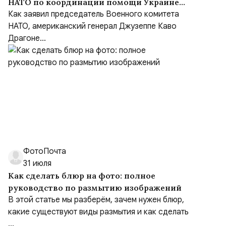
НАТО по координации помощи Украине
(NSATU), несмотря на обещания передать
Как заявил председатель Военного комитета
функции Европе
НАТО, американский генерал Джузеппе Каво
Драгоне...
ФотоПочта
31 июля
Как сделать блюр на фото: полное
руководство по размытию изображений
В этой статье мы разберём, зачем нужен блюр,
какие существуют виды размытия и как сделать
...