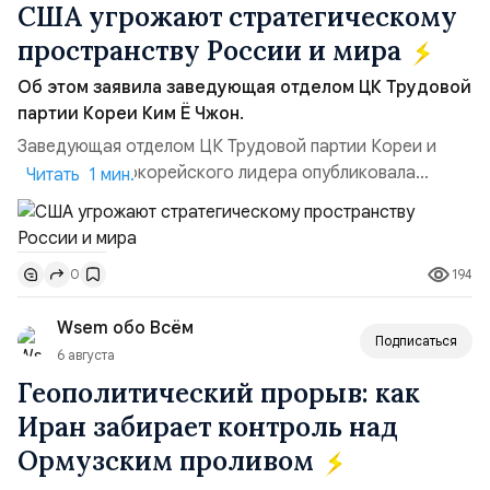
США угрожают стратегическому
пространству России и мира
Об этом заявила заведующая отделом ЦК Трудовой
партии Кореи Ким Ё Чжон.
Заведующая отделом ЦК Трудовой партии Кореи и
сестра северокорейского лидера опубликовала
Читать 1 мин.
заявление для прессы в ответ на проведение Токио
совместных с флотом США запусков крылатых ракет
Томагавк.«Япония отбросила обманчивую видимость
194
0
„исключительно оборонительной страны“ и выносит
вопрос о собственном ядерном вооружении на
Wsem обо Всём
всеобщее обозрение, одновреме...
Подписаться
6 августа
Геополитический прорыв: как
Иран забирает контроль над
Ормузским проливом