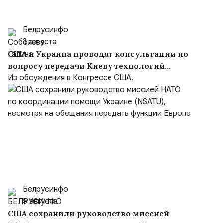
Белрусинфо
3 августа
США и Украина проводят консультации по
вопросу передачи Киеву технологий
производства Patriot
Из обсуждения в Конгрессе США.
Белрусинфо
5 августа
США сохранили руководство миссией