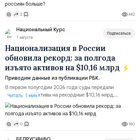
необходимости, инфляция и локальные сбои в
поставках бензина. А с другой – технологическая
442
2
турбулентность: перебои в работе интернета,
блокировки сайтов, необходимость осваивать VPN и
Национальный Курс
российские платформы.Что из этого бье...
Подписаться
7 августа
Национализация в России
обновила рекорд: за полгода
изъято активов на $10,16 млрд
Приводим данные из публикации РБК.
В первом полугодии 2026 года суды передали
государству активы на рекордные $10,16 млрд,
Читать 1 мин.
подсчитали аналитики AK&M. Это в 2,5 раза больше,
чем за аналогичный период 2025 года ($3,95 млрд).
Всего зафиксировано 15 национализационных
160
0
транзакций, которые обеспечили 42,2% денежного
объёма всего российского рынка слияний и
БЕЛРУСИНФО