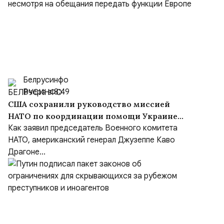
Белрусинфо
Вчера в 8:49
США сохранили руководство миссией
НАТО по координации помощи Украине
(NSATU), несмотря на обещания передать
Как заявил председатель Военного комитета
функции Европе
НАТО, американский генерал Джузеппе Каво
Драгоне...