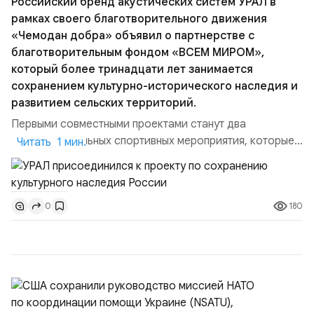
Российский бренд акустических систем УРАЛ в
рамках своего благотворительного движения
«Чемодан добра» объявил о партнерстве с
благотворительным фондом «ВСЕМ МИРОМ»,
который более тринадцати лет занимается
сохранением культурно-исторического наследия и
развитием сельских территорий.
Первыми совместными проектами станут два
благотворительных спортивных мероприятия, которые
Читать 1 мин.
пройдут в августе в Ивановской области и объединят
жителей региона, волонтеров и участников со всей
страны. Для УРАЛ это продолжение философии
180
0
бренда, основанной на развитии российского
производства и продвижении русского звука.
Компания убеждена, что уважение к с...