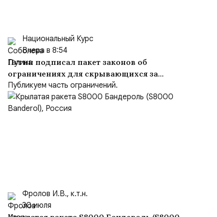
Национальный Курс
Вчера в 8:54
Путин подписал пакет законов об
ограничениях для скрывающихся за
рубежом преступников и иноагентов
Публикуем часть ограничений.
Фролов И.В., к.т.н.
30 июля