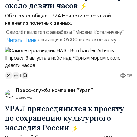
около девяти часов
Об этом сообщает РИА Новости со ссылкой
на анализ полётных данных.
Самолёт вылетел с авиабазы "Михаил Когэлничану"
в румынской Констанце в 09:00 по московскому
Читать 1 мин.
времени и направился по прямой к турецко-грузинской
границе. На базу самолёт вернулся после 18 часов,
совершив три облёта примерно по одной
траектории.Не исключено, что Artemis II участвовал в
139
1
наведени...
Пресс-служба компании “Урал”
4 августа
УРАЛ присоединился к проекту
по сохранению культурного
наследия России