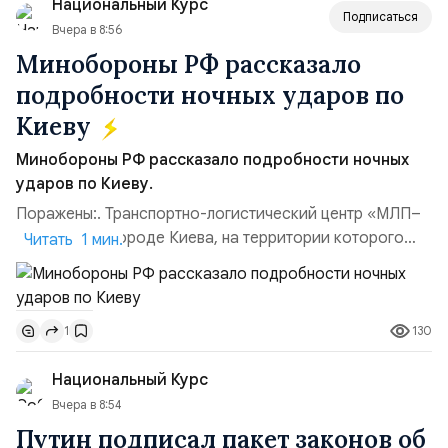
Национальный Курс
(1998–2002 г...
Подписаться
Вчера в 8:56
Минобороны РФ рассказало
подробности ночных ударов по
Киеву
Минобороны РФ рассказало подробности ночных
ударов по Киеву.
Поражены:. Транспортно-логистический центр «МЛП–
Чайка» в пригороде Киева, на территории которого
Читать 1 мин.
осуществлялось хранение, сборка а также запуск с
прилегающего полевого аэродром «Чайка»
дальнобойных БПЛА ВСУ; Складские помещения
130
1
«Транс-Логистик» в Оболонском районе г. Киев,
использовавшиеся для хранения военного
Национальный Курс
имущества ВСУ; Сортировочны...
Вчера в 8:54
Путин подписал пакет законов об