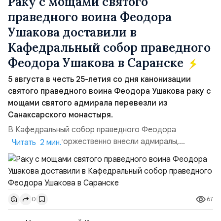
Раку с мощами святого
праведного воина Феодора
Ушакова доставили в
Кафедральный собор праведного
Феодора Ушакова в Саранске
5 августа в честь 25-летия со дня канонизации
святого праведного воина Феодора Ушакова раку с
мощами святого адмирала перевезли из
Санаксарского монастыря.
В Кафедральный собор праведного Феодора
Ушакова раку торжественно внесли адмиралы,
Читать 2 мин.
участвовавшие в канонизации святого праведного
воина Феодора Ушакова 25 лет назад:Адмирал
Владимир Прокофьевич Валуев, командующий
Балтийским флотом ВМФ России (2001–2006
67
0
гг.);Адмирал Владимир Петрович Комоедов,
командующий Черноморским флотом ВМФ России