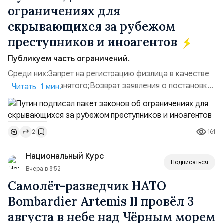
ограничениях для
скрывающихся за рубежом
преступников и иноагентов
Публикуем часть ограничений.
Среди них:Запрет на регистрацию физлица в качестве
ИП или самозанятого;Возврат заявления о постановке
Читать 1 мин.
недвижимости на кадастровый учет;Ограничение
водительских прав;Запрет регистрации транспортных
средств и на заключение сделок по
161
2
доверенности;Отказ в заключении кредитного
договора, предоставлении государственных и
Национальный Курс
муниципальных услуг онл...
Подписаться
Вчера в 8:52
Самолёт-разведчик НАТО
Bombardier Artemis II провёл 3
августа в небе над Чёрным морем