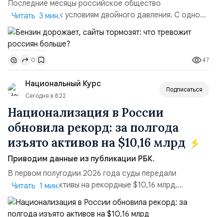
Последние месяцы российское общество
адаптируется к условиям двойного давления. С одной
Читать 3 мин.
стороны, происходит рост цен на товары первой
необходимости, инфляция и локальные сбои в
поставках бензина. А с другой – технологическая
47
0
турбулентность: перебои в работе интернета,
блокировки сайтов, необходимость осваивать VPN и
Национальный Курс
российские платформы.Что из этого бье...
Подписаться
Сегодня в 8:22
Национализация в России
обновила рекорд: за полгода
изъято активов на $10,16 млрд
Приводим данные из публикации РБК.
В первом полугодии 2026 года суды передали
государству активы на рекордные $10,16 млрд,
Читать 1 мин.
подсчитали аналитики AK&M. Это в 2,5 раза больше,
чем за аналогичный период 2025 года ($3,95 млрд).