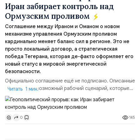
Иран забирает контроль над
Ормузским проливом
Соглашение между Ираном и Оманом о новом
механизме управления Ормузским проливом
кардинально меняет баланс сил в регионе. Это не
просто локальный договор, а стратегическая
победа Тегерана, которая де-факто оформляет его
новый статус в мировой энергетической
безопасности.
Официально соглашение ещё не подписано. Описанные
пункты — это возможный рабочий сценарий, которые
Читать 1 мин.
скорее всего будут реализованы.Разбираем ключевые
тезисы и последствия этого соглашения:. 1. Новые
доли контроля (75 на 25). Было: Ранее Иран и Оман
145
0
контролировали пролив на паритетных началах —
50/50. Стало: Новое соглашение закрепляет за
Ираном...