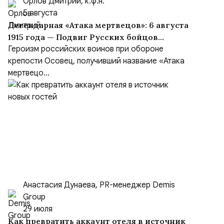
Орлов Дмитрий, к.ф.н.
5 августа
Легендарная «Атака мертвецов»: 6 августа
1915 года — Подвиг Русских бойцов
крепости Осовец
Героизм российских воинов при обороне
крепости Осовец, получивший название «Атака
мертвецо...
Анастасия Дунаева, PR-менеджер Demis
Group
29 июля
Как превратить аккаунт отеля в источник