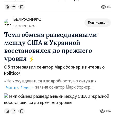
Всего зафиксировано 15 национализационных
114
0
транзакций, которые обеспечили 42,2% денежного
объёма всего российского рынка слияний и
БЕЛРУСИНФО
поглощений. Крупнейшей ...
Подписаться
Сегодня в 8:20
Темп обмена разведданными
между США и Украиной
восстановился до прежнего
уровня
Об этом заявил сенатор Марк Уорнер в интервью
Politico/
«Не хочу вдаваться в подробности, но ситуация
улучшилась», — заявил сенатор Марк Уорнер,
Читать 1 мин.
высокопоставленный член комитета по разведке,
добавив, что использование Украиной беспилотников и
ракет большой дальности позволило ей наносить
104
0
удары вглубь российской территории и укрепило её