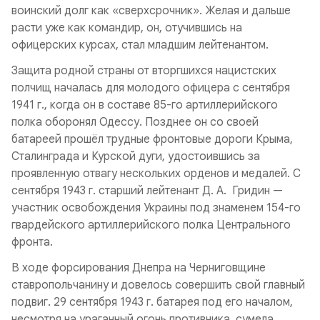
воинский долг как «сверхсрочник». Желая и дальше
расти уже как командир, он, отучившись на
офицерских курсах, стал младшим лейтенантом.
Защита родной страны от вторгшихся нацистских
полчищ началась для молодого офицера с сентября
1941 г., когда он в составе 85-го артиллерийского
полка оборонял Одессу. Позднее он со своей
батареей прошёл трудные фронтовые дороги Крыма,
Сталинграда и Курской дуги, удостоившись за
проявленную отвагу нескольких орденов и медалей. С
сентября 1943 г. старший лейтенант Д. А. Гридин —
участник освобождения Украины под знаменем 154-го
гвардейского артиллерийского полка Центрального
фронта.
В ходе форсирования Днепра на Черниговщине
ставропольчанину и довелось совершить свой главный
подвиг. 29 сентября 1943 г. батарея под его началом,
несмотря на ураганный огонь противника, сумела