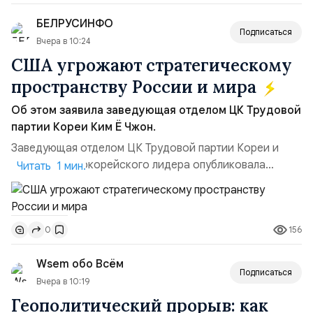
позиции.Сотрудничество со стороны США стало
БЕЛРУСИНФО
ключом к позитивному пов...
Подписаться
Вчера в 10:24
США угрожают стратегическому
пространству России и мира
Об этом заявила заведующая отделом ЦК Трудовой
партии Кореи Ким Ё Чжон.
Заведующая отделом ЦК Трудовой партии Кореи и
сестра северокорейского лидера опубликовала
Читать 1 мин.
заявление для прессы в ответ на проведение Токио
совместных с флотом США запусков крылатых ракет
Томагавк.«Япония отбросила обманчивую видимость
156
0
„исключительно оборонительной страны“ и выносит
вопрос о собственном ядерном вооружении на
Wsem обо Всём
всеобщее обозрение, одновреме...
Подписаться
Вчера в 10:19
Геополитический прорыв: как