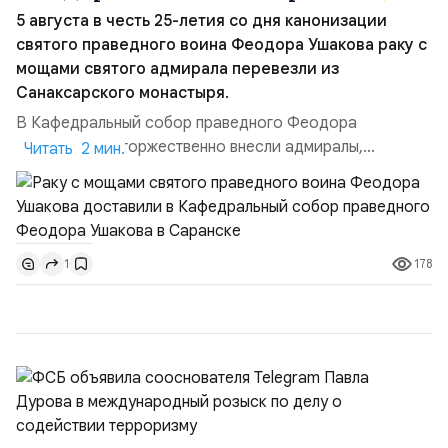
5 августа в честь 25-летия со дня канонизации
святого праведного воина Феодора Ушакова раку с
мощами святого адмирала перевезли из
Санаксарского монастыря.
В Кафедральный собор праведного Феодора
Ушакова раку торжественно внесли адмиралы,
Читать 2 мин.
участвовавшие в канонизации святого праведного
воина Феодора Ушакова 25 лет назад:Адмирал
Владимир Прокофьевич Валуев, командующий
Балтийским флотом ВМФ России (2001–2006
178
1
гг.);Адмирал Владимир Петрович Комоедов,
командующий Черноморским флотом ВМФ России
(1998–2002 г...