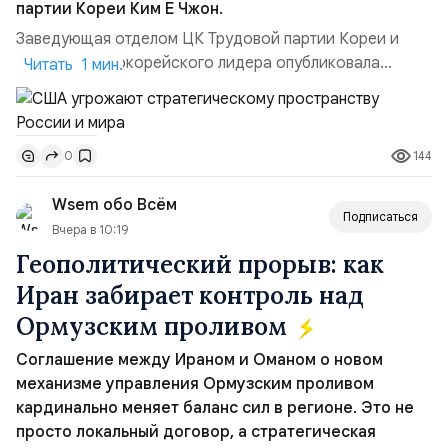
партии Кореи Ким Ё Чжон.
Заведующая отделом ЦК Трудовой партии Кореи и
сестра северокорейского лидера опубликовала
Читать 1 мин.
заявление для прессы в ответ на проведение Токио
совместных с флотом США запусков крылатых ракет
Томагавк.«Япония отбросила обманчивую видимость
144
0
„исключительно оборонительной страны“ и выносит
вопрос о собственном ядерном вооружении на
Wsem обо Всём
всеобщее обозрение, одновреме...
Подписаться
Вчера в 10:19
Геополитический прорыв: как
Иран забирает контроль над
Ормузским проливом
Соглашение между Ираном и Оманом о новом
механизме управления Ормузским проливом
кардинально меняет баланс сил в регионе. Это не
просто локальный договор, а стратегическая