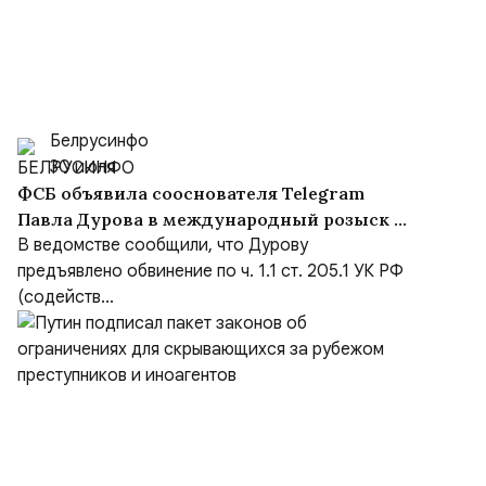
Белрусинфо
30 июля
ФСБ объявила сооснователя Telegram
Павла Дурова в международный розыск по
делу о содействии терроризму
В ведомстве сообщили, что Дурову
предъявлено обвинение по ч. 1.1 ст. 205.1 УК РФ
(содейств...