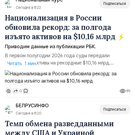
Национальный Курс
Подписаться
Сегодня в 8:22
Национализация в России
обновила рекорд: за полгода
изъято активов на $10,16 млрд
Приводим данные из публикации РБК.
В первом полугодии 2026 года суды передали
государству активы на рекордные $10,16 млрд,
Читать 1 мин.
подсчитали аналитики AK&M. Это в 2,5 раза больше,
чем за аналогичный период 2025 года ($3,95 млрд).
Всего зафиксировано 15 национализационных
89
0
транзакций, которые обеспечили 42,2% денежного
объёма всего российского рынка слияний и
БЕЛРУСИНФО
поглощений. Крупнейшей ...
Подписаться
Сегодня в 8:20
Темп обмена разведданными
между США и Украиной