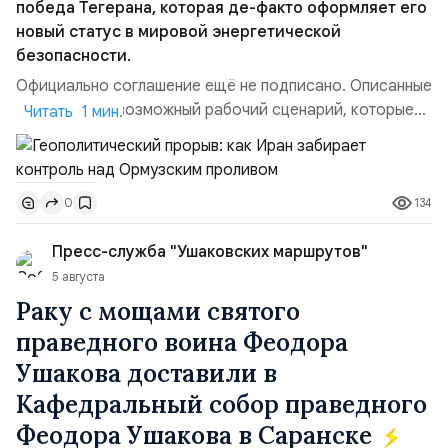
победа Тегерана, которая де-факто оформляет его
новый статус в мировой энергетической
безопасности.
Официально соглашение ещё не подписано. Описанные
пункты — это возможный рабочий сценарий, которые
Читать 1 мин.
скорее всего будут реализованы.Разбираем ключевые
тезисы и последствия этого соглашения:. 1. Новые
доли контроля (75 на 25). Было: Ранее Иран и Оман
134
0
контролировали пролив на паритетных началах —
50/50. Стало: Новое соглашение закрепляет за
Пресс-служба "Ушаковских маршрутов"
Ираном...
5 августа
Раку с мощами святого
праведного воина Феодора
Ушакова доставили в
Кафедральный собор праведного
Феодора Ушакова в Саранске