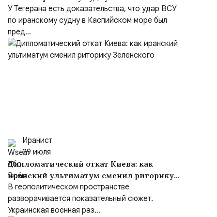
море был преднамеренным, несмотря на
У Тегерана есть доказательства, что удар ВСУ
заверения Киева
по иранскому судну в Каспийском море был
пред...
Иранист
29 июля
Дипломатический откат Киева: как
иранский ультиматум сменил риторику
Зеленского
В геополитическом пространстве
разворачивается показательный сюжет.
Украинская военная раз...