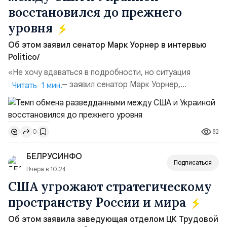
восстановился до прежнего
уровня
Об этом заявил сенатор Марк Уорнер в интервью
Politico/
«Не хочу вдаваться в подробности, но ситуация
улучшилась», — заявил сенатор Марк Уорнер,
Читать 1 мин.
высокопоставленный член комитета по разведке,
добавив, что использование Украиной беспилотников и
ракет большой дальности позволило ей наносить
82
0
удары вглубь российской территории и укрепило её
позиции.Сотрудничество со стороны США стало
БЕЛРУСИНФО
ключом к позитивному пов...
Подписаться
Вчера в 10:24
США угрожают стратегическому
пространству России и мира
Об этом заявила заведующая отделом ЦК Трудовой