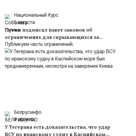
Национальный Курс
5 августа
Путин подписал пакет законов об
ограничениях для скрывающихся за
рубежом преступников и иноагентов
Публикуем часть ограничений.
Белрусинфо
4 августа
У Тегерана есть доказательства, что удар
ВСУ по иранскому судну в Каспийском