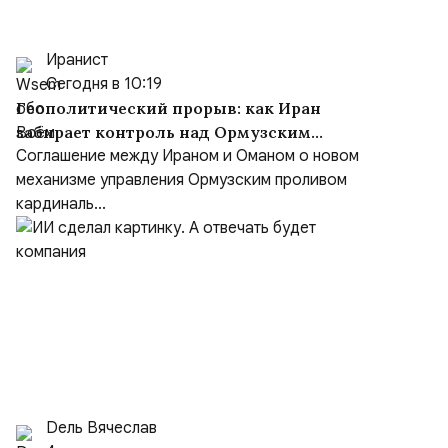
Иранист
Сегодня в 10:19
Геополитический прорыв: как Иран
забирает контроль над Ормузским
проливом
Соглашение между Ираном и Оманом о новом
механизме управления Ормузским проливом
кардиналь...
Dель Вячеслав