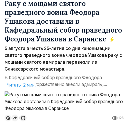
Раку с мощами святого
праведного воина Феодора
Ушакова доставили в
Кафедральный собор праведного
Феодора Ушакова в Саранске
5 августа в честь 25-летия со дня канонизации
святого праведного воина Феодора Ушакова раку с
мощами святого адмирала перевезли из
Санаксарского монастыря.
В Кафедральный собор праведного Феодора
Ушакова раку торжественно внесли адмиралы,
Читать 2 мин.
участвовавшие в канонизации святого праведного
воина Феодора Ушакова 25 лет назад:Адмирал
Владимир Прокофьевич Валуев, командующий
Балтийским флотом ВМФ России (2001–2006
123
1
гг.);Адмирал Владимир Петрович Комоедов,
командующий Черноморским флотом ВМФ России