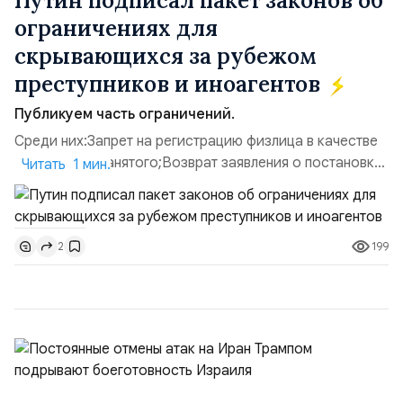
Путин подписал пакет законов об
ограничениях для
скрывающихся за рубежом
преступников и иноагентов
Публикуем часть ограничений.
Среди них:Запрет на регистрацию физлица в качестве
ИП или самозанятого;Возврат заявления о постановке
Читать 1 мин.
недвижимости на кадастровый учет;Ограничение
водительских прав;Запрет регистрации транспортных
средств и на заключение сделок по
199
2
доверенности;Отказ в заключении кредитного
договора, предоставлении государственных и
муниципальных услуг онл...