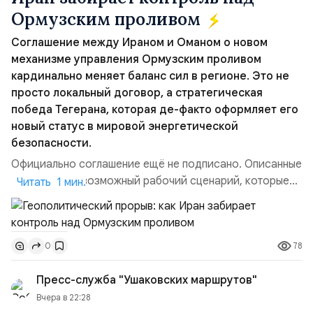
Ормузским проливом
Соглашение между Ираном и Оманом о новом
механизме управления Ормузским проливом
кардинально меняет баланс сил в регионе. Это не
просто локальный договор, а стратегическая
победа Тегерана, которая де-факто оформляет его
новый статус в мировой энергетической
безопасности.
Официально соглашение ещё не подписано. Описанные
пункты — это возможный рабочий сценарий, которые
Читать 1 мин.
скорее всего будут реализованы.Разбираем ключевые
тезисы и последствия этого соглашения:. 1. Новые
доли контроля (75 на 25). Было: Ранее Иран и Оман
78
0
контролировали пролив на паритетных началах —
50/50. Стало: Новое соглашение закрепляет за
Пресс-служба "Ушаковских маршрутов"
Ираном...
Вчера в 22:28