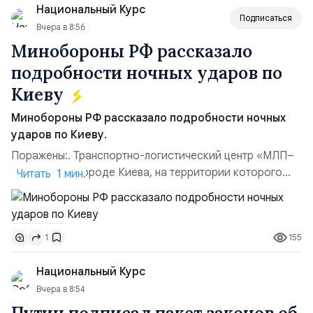
Национальный Курс
(1998–2002 г...
Подписаться
Вчера в 8:56
Минобороны РФ рассказало
подробности ночных ударов по
Киеву
Минобороны РФ рассказало подробности ночных
ударов по Киеву.
Поражены:. Транспортно-логистический центр «МЛП–
Чайка» в пригороде Киева, на территории которого
Читать 1 мин.
осуществлялось хранение, сборка а также запуск с
прилегающего полевого аэродром «Чайка»
дальнобойных БПЛА ВСУ; Складские помещения
155
1
«Транс-Логистик» в Оболонском районе г. Киев,
использовавшиеся для хранения военного
Национальный Курс
имущества ВСУ; Сортировочны...
Вчера в 8:54