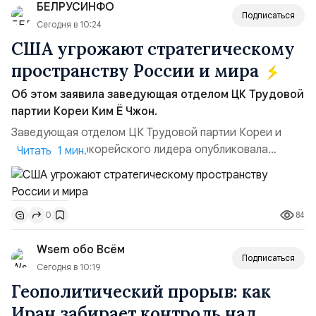
БЕЛРУСИНФО
Подписаться
Сегодня в 10:24
США угрожают стратегическому
пространству России и мира
Об этом заявила заведующая отделом ЦК Трудовой
партии Кореи Ким Ё Чжон.
Заведующая отделом ЦК Трудовой партии Кореи и
сестра северокорейского лидера опубликовала
Читать 1 мин.
заявление для прессы в ответ на проведение Токио
совместных с флотом США запусков крылатых ракет
Томагавк.«Япония отбросила обманчивую видимость
84
0
„исключительно оборонительной страны“ и выносит
вопрос о собственном ядерном вооружении на
Wsem обо Всём
всеобщее обозрение, одновреме...
Подписаться
Сегодня в 10:19
Геополитический прорыв: как
Иран забирает контроль над