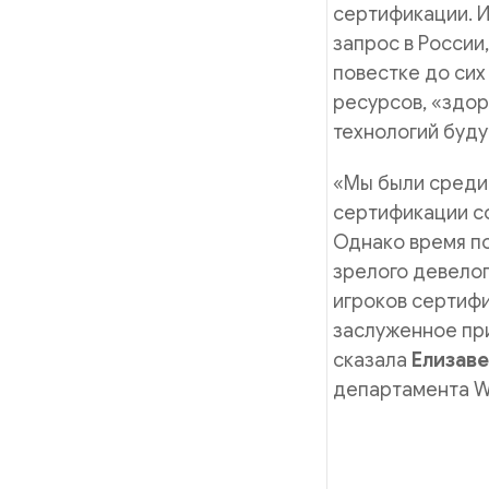
сертификации. 
запрос в России
повестке до сих
ресурсов, «здо
технологий буду
«Мы были среди т
сертификации с
Однако время по
зрелого девелоп
игроков сертифи
заслуженное при
сказала
Елизав
департамента W