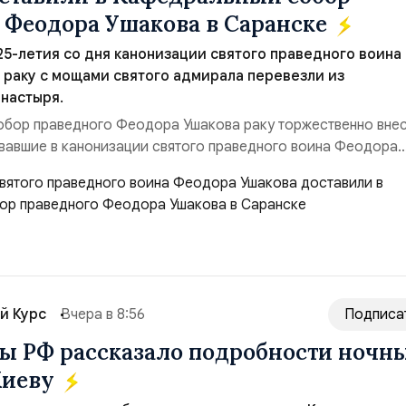
 Феодора Ушакова в Саранске
 25-летия со дня канонизации святого праведного воина
раку с мощами святого адмирала перевезли из
настыря.
обор праведного Феодора Ушакова раку торжественно вне
вавшие в канонизации святого праведного воина Феодора
азад:Адмирал Владимир Прокофьевич Валуев, командующий
м ВМФ России (2001–2006 гг.);Адмирал Владимир Петрови
ующий Черноморским флотом ВМФ России (1998–2002 г...
й Курс
Вчера в 8:56
Подписа
 РФ рассказало подробности ночн
Киеву