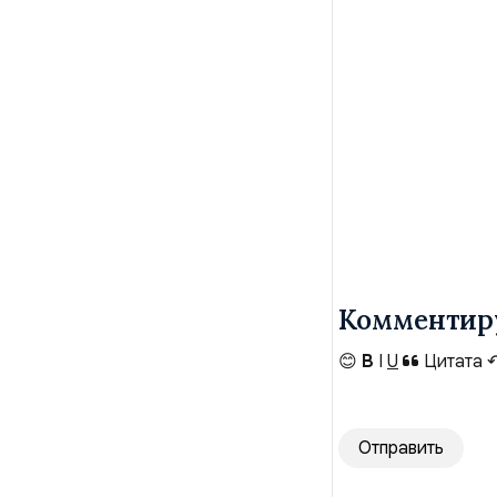
Комментир
😊
B
I
U
Цитата
Отправить