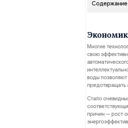
Содержание
Экономик
Многие техноло
свою эффективн
автоматическог
интеллектуальн
воды позволяют
предотвращать а
Стало очевидным
соответствующи
причин — рост о
энергоэффективн