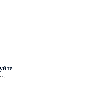
уйте
↶
↷