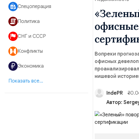
Спецоперация
«Зеленый
Политика
офисные 
сертифи
СНГ и СССР
Конфликты
Вопреки прогноза
офисных девелопе
Экономика
проанализировали
нишевой историе
Показать все...
IndePR
30.0
Автор:
Serge