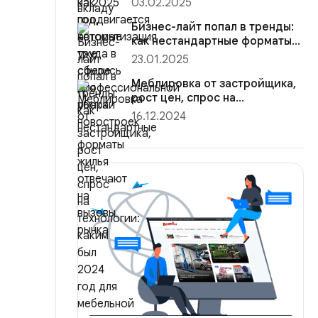
03.02.2025
Бизнес-лайт попал в тренды:
как нестандартные форматы
жилья отвечают на вызо...
23.01.2025
Меблировка от застройщика,
рост цен, спрос на
технологии: каким был 2024
16.12.2024
год...