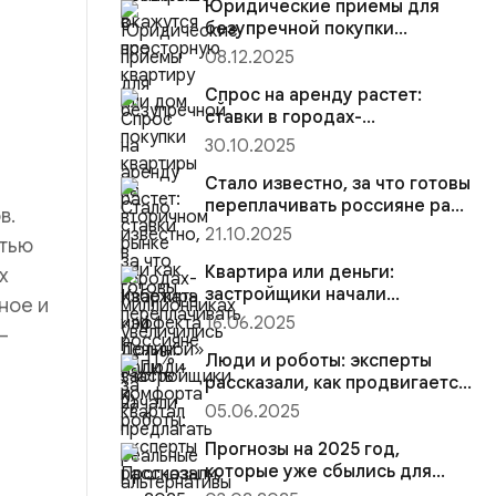
Юридические приемы для
безупречной покупки
квартиры на вторичном рынке
08.12.2025
или к...
Спрос на аренду растет:
ставки в городах-
миллионниках увеличились на
30.10.2025
11% за ...
Стало известно, за что готовы
переплачивать россияне ради
в.
комфорта
21.10.2025
стью
Квартира или деньги:
х
застройщики начали
ное и
предлагать реальные
16.06.2025
—
альтернативы вкл...
Люди и роботы: эксперты
рассказали, как продвигается
автоматизация труда в с...
05.06.2025
Прогнозы на 2025 год,
которые уже сбылись для
рынка новостроек