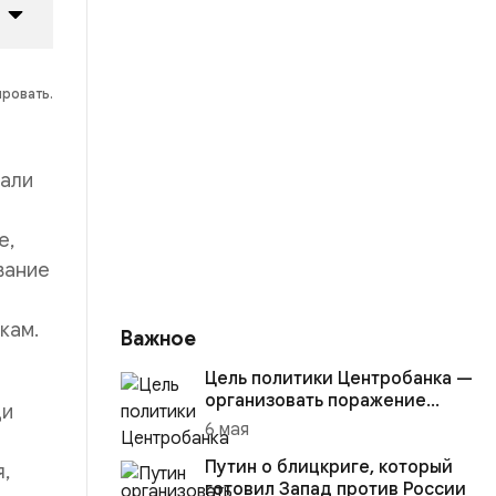
ировать.
зали
е,
вание
кам.
Важное
Цель политики Центробанка —
организовать поражение
ди
России в вооружённом
6 мая
конфликте с США
Путин о блицкриге, который
,
готовил Запад против России