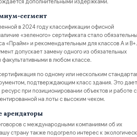
ождается дополнительными издержками.
емиум-сегмент
ленной в 2024 году классификации офисной
наличие «зеленого» сертификата стало обязательн
са «Прайм» и рекомендательным для классов A и B+.
умент допускает замену одного из обязательных
 факультативными в любом классе.
сертификация по одному или нескольким стандарта
трументом, подтверждающим класс здания. Это дае
ресурс при позиционировании объектов и работе с
ентированной на лоты с высоким чеком.
е арендаторы
говоров с международными компаниями об их
ашу страну также подогрело интерес к экологичес