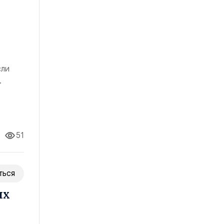
сли
ч
51
ться
ых