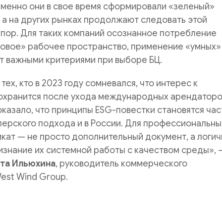
Именно они в свое время сформировали «зеленый»
, а на других рынках продолжают следовать этой
 пор. Для таких компаний осознанное потребление
ровое» рабочее пространство, применение «умных»
т важными критериями при выборе БЦ.
ех, кто в 2023 году сомневался, что интерес к
охранится после ухода международных арендаторо
казало, что принципы ESG-повестки становятся ча
ерского подхода и в России. Для профессиональны
кат — не просто дополнительный документ, а логич
знание их системной работы с качеством среды», 
ета Ильюхина
, руководитель коммерческого
est Wind Group.