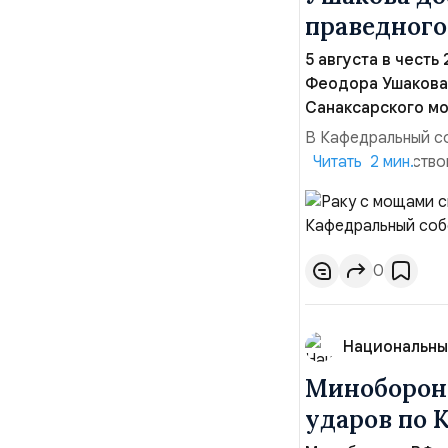
праведного
5 августа в честь
Феодора Ушакова 
Санаксарского мо
В Кафедральный с
адмиралы, участво
Читать 2 мин.
Ушакова 25 лет н
Балтийским флото
Комоедов, команд
0
Национальны
Минобороны
ударов по 