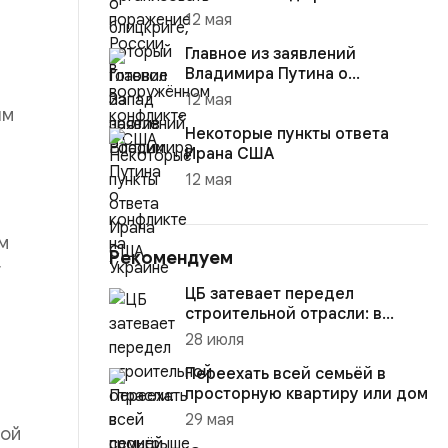
12 мая
Главное из заявлений
Владимира Путина о
конфликте на Украине
12 мая
ым
Некоторые пункты ответа
Ирана США
12 мая
м
Рекомендуем
т
ЦБ затевает передел
строительной отрасли: в
проигрыше окажутся все
28 июля
Переехать всей семьёй в
просторную квартиру или дом
29 мая
кой