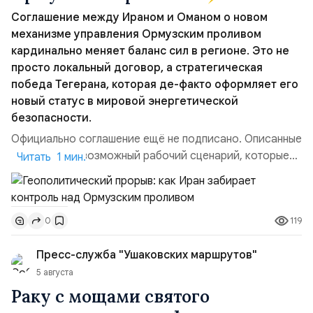
Соглашение между Ираном и Оманом о новом
механизме управления Ормузским проливом
кардинально меняет баланс сил в регионе. Это не
просто локальный договор, а стратегическая
победа Тегерана, которая де-факто оформляет его
новый статус в мировой энергетической
безопасности.
Официально соглашение ещё не подписано. Описанные
пункты — это возможный рабочий сценарий, которые
Читать 1 мин.
скорее всего будут реализованы.Разбираем ключевые
тезисы и последствия этого соглашения:. 1. Новые
доли контроля (75 на 25). Было: Ранее Иран и Оман
119
0
контролировали пролив на паритетных началах —
50/50. Стало: Новое соглашение закрепляет за
Пресс-служба "Ушаковских маршрутов"
Ираном...
5 августа
Раку с мощами святого