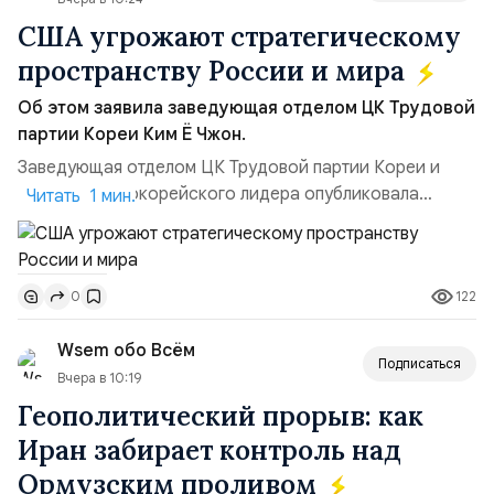
США угрожают стратегическому
пространству России и мира
Об этом заявила заведующая отделом ЦК Трудовой
партии Кореи Ким Ё Чжон.
Заведующая отделом ЦК Трудовой партии Кореи и
сестра северокорейского лидера опубликовала
Читать 1 мин.
заявление для прессы в ответ на проведение Токио
совместных с флотом США запусков крылатых ракет
Томагавк.«Япония отбросила обманчивую видимость
122
0
„исключительно оборонительной страны“ и выносит
вопрос о собственном ядерном вооружении на
Wsem обо Всём
всеобщее обозрение, одновреме...
Подписаться
Вчера в 10:19
Геополитический прорыв: как
Иран забирает контроль над
Ормузским проливом