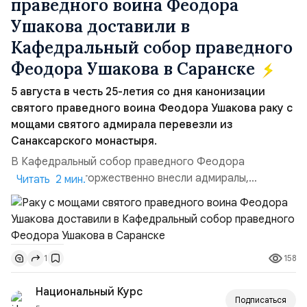
праведного воина Феодора
Ушакова доставили в
Кафедральный собор праведного
Феодора Ушакова в Саранске
5 августа в честь 25-летия со дня канонизации
святого праведного воина Феодора Ушакова раку с
мощами святого адмирала перевезли из
Санаксарского монастыря.
В Кафедральный собор праведного Феодора
Ушакова раку торжественно внесли адмиралы,
Читать 2 мин.
участвовавшие в канонизации святого праведного
воина Феодора Ушакова 25 лет назад:Адмирал
Владимир Прокофьевич Валуев, командующий
Балтийским флотом ВМФ России (2001–2006
158
1
гг.);Адмирал Владимир Петрович Комоедов,
командующий Черноморским флотом ВМФ России
Национальный Курс
(1998–2002 г...
Подписаться