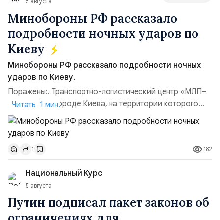
5 августа
Минобороны РФ рассказало
подробности ночных ударов по
Киеву
Минобороны РФ рассказало подробности ночных
ударов по Киеву.
Поражены:. Транспортно-логистический центр «МЛП–
Чайка» в пригороде Киева, на территории которого
Читать 1 мин.
осуществлялось хранение, сборка а также запуск с
прилегающего полевого аэродром «Чайка»
дальнобойных БПЛА ВСУ; Складские помещения
182
1
«Транс-Логистик» в Оболонском районе г. Киев,
использовавшиеся для хранения военного
Национальный Курс
имущества ВСУ; Сортировочны...
5 августа
Путин подписал пакет законов об
ограничениях для