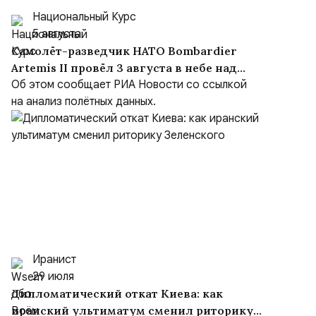
Национальный Курс
5 августа
Самолёт-разведчик НАТО Bombardier
Artemis II провёл 3 августа в небе над
Чёрным морем около девяти часов
Об этом сообщает РИА Новости со ссылкой
на анализ полётных данных.
Иранист
29 июля
Дипломатический откат Киева: как
иранский ультиматум сменил риторику