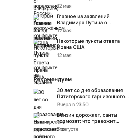
12 мая
Главное из заявлений
Владимира Путина о
конфликте на Украине
12 мая
Некоторые пункты ответа
Ирана США
12 мая
Рекомендуем
30 лет со дня образования
Пятигорского гарнизонного
военного суда!
Вчера в 23:50
Бензин дорожает, сайты
тормозят: что тревожит
россиян больше?
7 августа