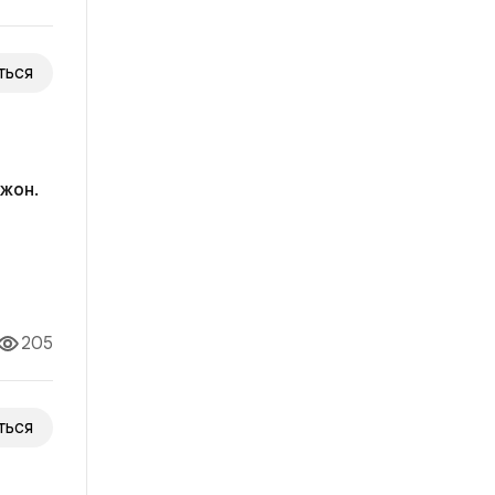
ться
жон.
ила
опрос
205
ться