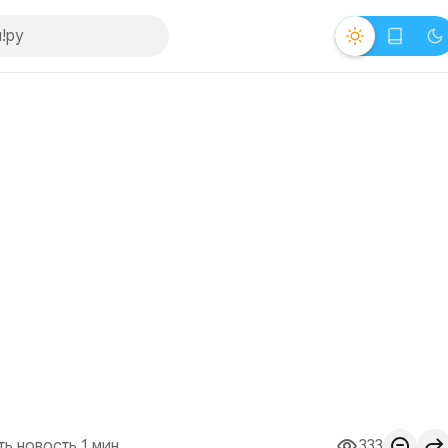
ть новость 1 мин.
333