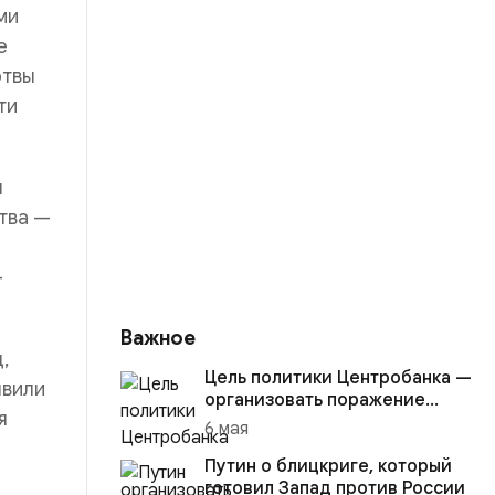
ми
е
ртвы
ти
я
тва —
-
Важное
,
Цель политики Центробанка —
явили
организовать поражение
я
России в вооружённом
6 мая
конфликте с США
Путин о блицкриге, который
готовил Запад против России