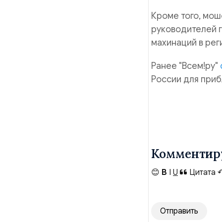
Кроме того, мош
руководителей г
махинаций в рег
Ранее "Всем!ру"
России для при
Комментир
😊
B
I
U
Цитата
Отправить