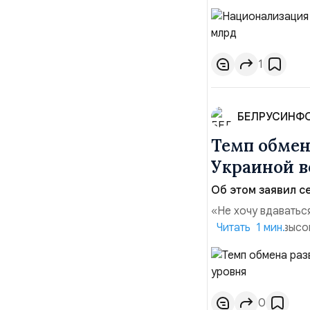
период 2025 года 
транзакций, котор
слияний и поглощен
1
БЕЛРУСИНФ
Темп обме
Украиной в
Об этом заявил се
«Не хочу вдаватьс
Марк Уорнер, высо
Читать 1 мин.
использование Укр
наносить удары вг
позиции.Сотруднич
0