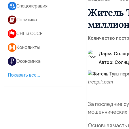
Спецоперация
Житель 
Политика
миллион
СНГ и СССР
Количество постр
Конфликты
Дарья Солнц
Экономика
Автор:
Показать все...
freepik.com
За последние су
мошеннических 
Основная часть