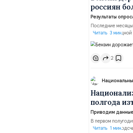
россиян б
Результаты опрос
Последние месяцы
давления. С одной
Читать 3 мин.
инфляция и локальн
турбулентность: п
осваивать VPN и ро
2
Национальны
Национализ
полгода изъ
Приводим данные 
В первом полугоди
$10,16 млрд, подсч
Читать 1 мин.