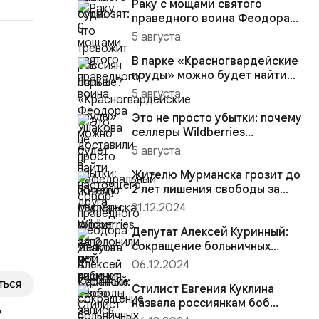
Раку с мощами святого
праведного воина Феодора
Ушакова доставили в
5 августа
Кафедраль...
В парке «Красногвардейские
пруды» можно будет найти
настоящего друга
5 августа
Это не просто убытки: почему
селлеры Wildberries
заполонили мой кабинет и
5 августа
вс...
Жителю Мурманска грозит до
2 лет лишения свободы за
хищение смартфона у знак...
31.12.2024
Депутат Алексей Куринный:
сокращение больничных
будет мерой против
06.12.2024
злоупотре...
ться
Стилист Евгения Куклина
назвала россиянкам боб
т
и пикси вечно модными