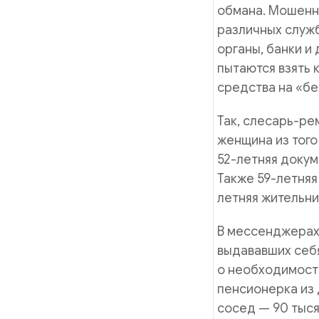
обмана. Мошенн
различных служб
органы, банки и
пытаются взять 
средства на «бе
Так, слесарь-ре
женщина из того
52-летняя докум
Также 59-летняя
летняя жительни
В мессенджерах 
выдававших себя
о необходимости
пенсионерка из 
сосед — 90 тыся