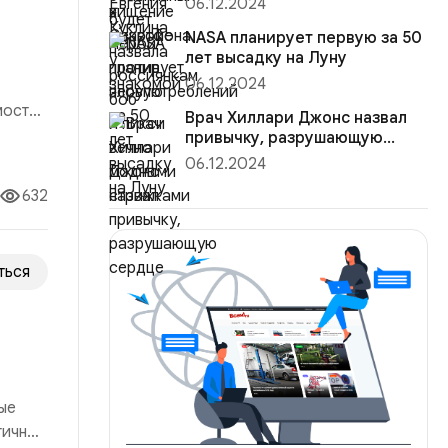
06.12.2024
стрижка...
NASA планирует первую за 50
лет высадку на Луну
06.12.2024
мости,
Врач Хиллари Джонс назвал
я
привычку, разрушающую
сердце
сть
06.12.2024
632
ться
ые
гичный