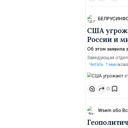
БЕЛРУСИНФ
США угрожа
России и м
Об этом заявила 
Заведующая отдел
лидера опубликова
Читать 1 мин.
совместных с флот
обманчивую видимо
о собственном яде
0
Wsem обо В
Геополитич