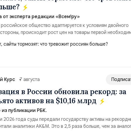
ольше?
а от эксперта редакции «Всем!ру»
 российское общество адаптируется к условиям двойного
 стороны, происходит рост цен на товары первой необходи
ые сбои в поставках бензина. А с другой – технологическа
еребои в работе интернета, блокировки сайтов, необходимо
ссийские платформы.Что из этого бье...
й Курс
7 августа
Подписа
ация в России обновила рекорд: за
ято активов на $10,16 млрд
из публикации РБК.
и 2026 года суды передали государству активы на рекордн
итали аналитики AK&M. Это в 2,5 раза больше, чем за анало