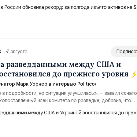
($3,95 млрд). Всего зафиксировано 15 национализационных
ые обеспечили 42,2% денежного объёма всего российского
ий. Крупнейшей ...
О
7 августа
Подписа
на разведданными между США и
осстановился до прежнего уровня
натор Марк Уорнер в интервью Politico/
я в подробности, но ситуация улучшилась», — заявил сенат
копоставленный член комитета по разведке, добавив, что
аиной беспилотников и ракет большой дальности позволил
лубь российской территории и укрепило её
ество со стороны США стало ключом к позитивному пов...