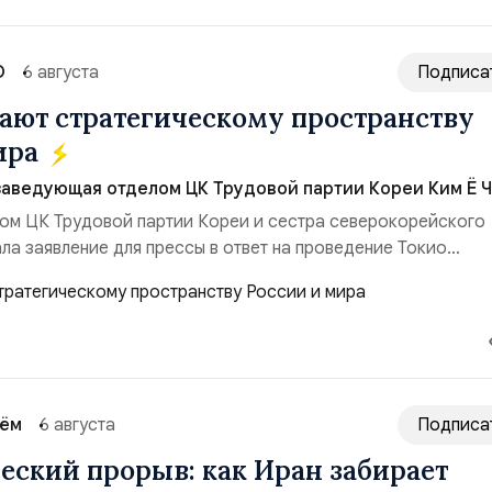
О
6 августа
Подписа
ют стратегическому пространству
ира
заведующая отделом ЦК Трудовой партии Кореи Ким Ё Ч
ом ЦК Трудовой партии Кореи и сестра северокорейского
ла заявление для прессы в ответ на проведение Токио
ом США запусков крылатых ракет Томагавк.«Япония отброс
сть „исключительно оборонительной страны“ и выносит в
рном вооружении на всеобщее обозрение, одновреме...
сём
6 августа
Подписа
еский прорыв: как Иран забирает