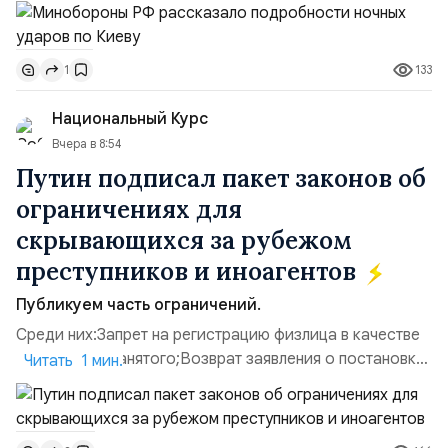
осуществлялось хранение, сборка а также запуск с
прилегающего полевого аэродром «Чайка»
дальнобойных БПЛА ВСУ; Складские помещения
133
1
«Транс-Логистик» в Оболонском районе г. Киев,
использовавшиеся для хранения военного
Национальный Курс
имущества ВСУ; Сортировочны...
Вчера в 8:54
Путин подписал пакет законов об
ограничениях для
скрывающихся за рубежом
преступников и иноагентов
Публикуем часть ограничений.
Среди них:Запрет на регистрацию физлица в качестве
ИП или самозанятого;Возврат заявления о постановке
Читать 1 мин.
недвижимости на кадастровый учет;Ограничение
водительских прав;Запрет регистрации транспортных
средств и на заключение сделок по