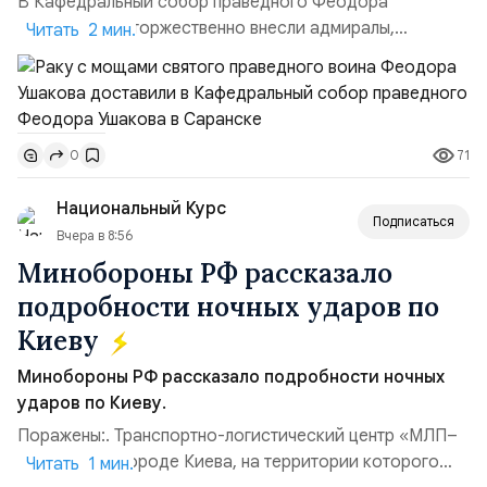
В Кафедральный собор праведного Феодора
Ушакова раку торжественно внесли адмиралы,
Читать 2 мин.
участвовавшие в канонизации святого праведного
воина Феодора Ушакова 25 лет назад:Адмирал
Владимир Прокофьевич Валуев, командующий
Балтийским флотом ВМФ России (2001–2006
71
0
гг.);Адмирал Владимир Петрович Комоедов,
командующий Черноморским флотом ВМФ России
Национальный Курс
(1998–2002 г...
Подписаться
Вчера в 8:56
Минобороны РФ рассказало
подробности ночных ударов по
Киеву
Минобороны РФ рассказало подробности ночных
ударов по Киеву.
Поражены:. Транспортно-логистический центр «МЛП–
Чайка» в пригороде Киева, на территории которого
Читать 1 мин.