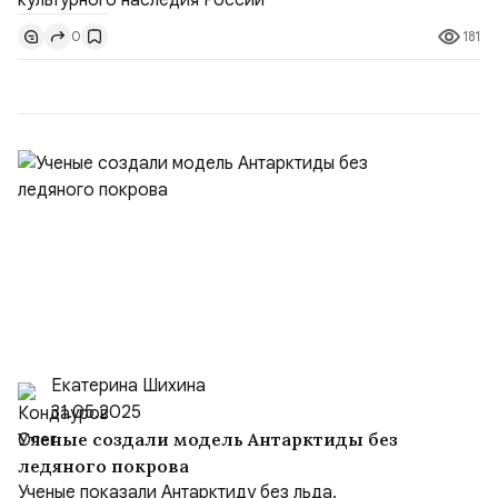
страны. Для УРАЛ это продолжение философии
181
0
бренда, основанной на развитии российского
производства и продвижении русского звука.
Компания убеждена, что уважение к с...
Екатерина Шихина
31.05.2025
Ученые создали модель Антарктиды без
ледяного покрова
Ученые показали Антарктиду без льда.