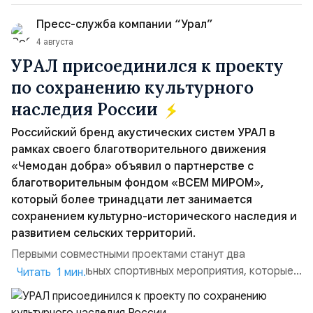
Пресс-служба компании “Урал”
4 августа
УРАЛ присоединился к проекту
по сохранению культурного
наследия России
Российский бренд акустических систем УРАЛ в
рамках своего благотворительного движения
«Чемодан добра» объявил о партнерстве с
благотворительным фондом «ВСЕМ МИРОМ»,
который более тринадцати лет занимается
сохранением культурно-исторического наследия и
развитием сельских территорий.
Первыми совместными проектами станут два
благотворительных спортивных мероприятия, которые
Читать 1 мин.
пройдут в августе в Ивановской области и объединят
жителей региона, волонтеров и участников со всей