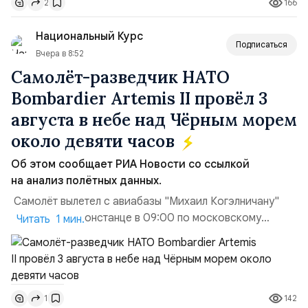
166
2
доверенности;Отказ в заключении кредитного
договора, предоставлении государственных и
Национальный Курс
муниципальных услуг онл...
Подписаться
Вчера в 8:52
Самолёт-разведчик НАТО
Bombardier Artemis II провёл 3
августа в небе над Чёрным морем
около девяти часов
Об этом сообщает РИА Новости со ссылкой
на анализ полётных данных.
Самолёт вылетел с авиабазы "Михаил Когэлничану"
в румынской Констанце в 09:00 по московскому
Читать 1 мин.
времени и направился по прямой к турецко-грузинской
границе. На базу самолёт вернулся после 18 часов,
совершив три облёта примерно по одной
траектории.Не исключено, что Artemis II участвовал в
142
1
наведени...