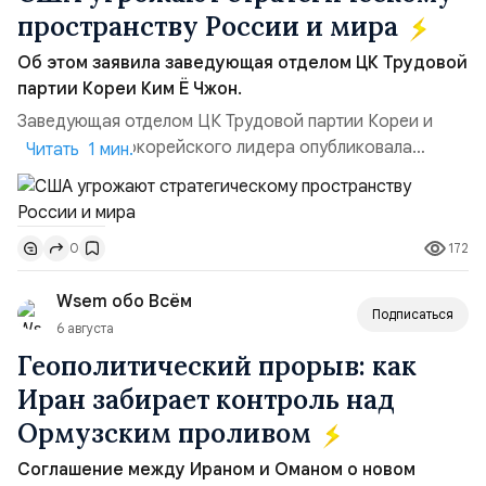
пространству России и мира
Об этом заявила заведующая отделом ЦК Трудовой
партии Кореи Ким Ё Чжон.
Заведующая отделом ЦК Трудовой партии Кореи и
сестра северокорейского лидера опубликовала
Читать 1 мин.
заявление для прессы в ответ на проведение Токио
совместных с флотом США запусков крылатых ракет
Томагавк.«Япония отбросила обманчивую видимость
172
0
„исключительно оборонительной страны“ и выносит
вопрос о собственном ядерном вооружении на
Wsem обо Всём
всеобщее обозрение, одновреме...
Подписаться
6 августа
Геополитический прорыв: как
Иран забирает контроль над
Ормузским проливом
Соглашение между Ираном и Оманом о новом