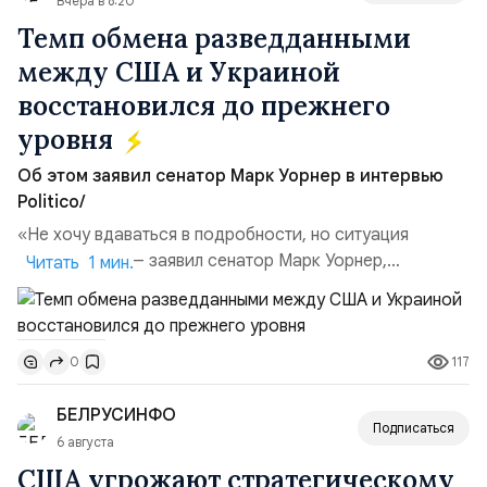
Вчера в 8:20
Темп обмена разведданными
между США и Украиной
восстановился до прежнего
уровня
Об этом заявил сенатор Марк Уорнер в интервью
Politico/
«Не хочу вдаваться в подробности, но ситуация
улучшилась», — заявил сенатор Марк Уорнер,
Читать 1 мин.
высокопоставленный член комитета по разведке,
добавив, что использование Украиной беспилотников и
ракет большой дальности позволило ей наносить
117
0
удары вглубь российской территории и укрепило её
позиции.Сотрудничество со стороны США стало
БЕЛРУСИНФО
ключом к позитивному пов...
Подписаться
6 августа
США угрожают стратегическому