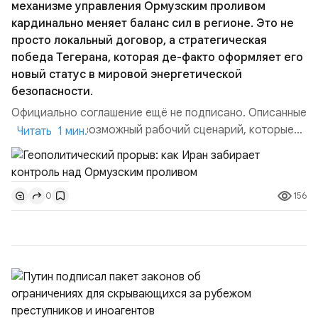
механизме управления Ормузским проливом
кардинально меняет баланс сил в регионе. Это не
просто локальный договор, а стратегическая
победа Тегерана, которая де-факто оформляет его
новый статус в мировой энергетической
безопасности.
Официально соглашение ещё не подписано. Описанные
пункты — это возможный рабочий сценарий, которые
Читать 1 мин.
скорее всего будут реализованы.Разбираем ключевые
тезисы и последствия этого соглашения:. 1. Новые
доли контроля (75 на 25). Было: Ранее Иран и Оман
156
0
контролировали пролив на паритетных началах —
50/50. Стало: Новое соглашение закрепляет за
Ираном...