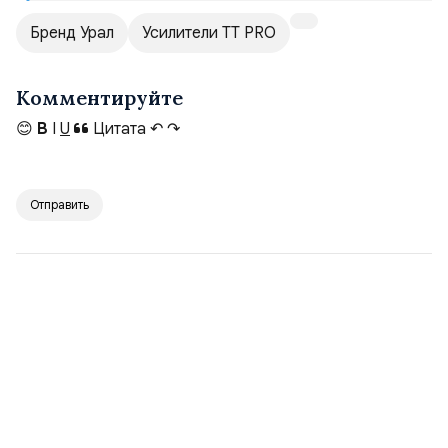
Бренд Урал
Усилители TT PRO
Комментируйте
😊
B
I
U
Цитата
↶
↷
Отправить