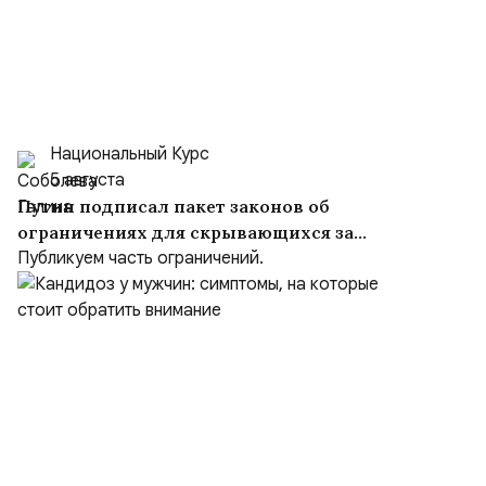
Национальный Курс
5 августа
Путин подписал пакет законов об
ограничениях для скрывающихся за
рубежом преступников и иноагентов
Публикуем часть ограничений.