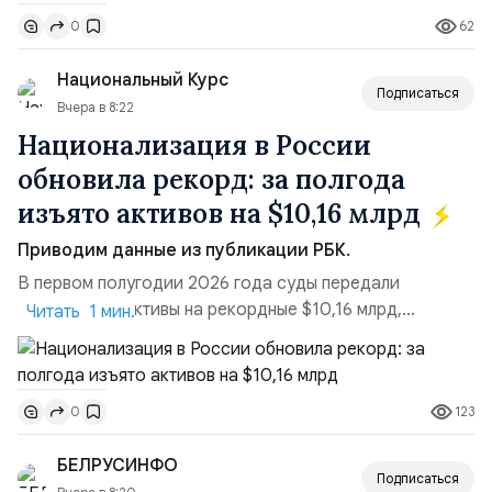
поставках бензина. А с другой – технологическая
62
0
турбулентность: перебои в работе интернета,
блокировки сайтов, необходимость осваивать VPN и
Национальный Курс
российские платформы.Что из этого бье...
Подписаться
Вчера в 8:22
Национализация в России
обновила рекорд: за полгода
изъято активов на $10,16 млрд
Приводим данные из публикации РБК.
В первом полугодии 2026 года суды передали
государству активы на рекордные $10,16 млрд,
Читать 1 мин.
подсчитали аналитики AK&M. Это в 2,5 раза больше,
чем за аналогичный период 2025 года ($3,95 млрд).
Всего зафиксировано 15 национализационных
123
0
транзакций, которые обеспечили 42,2% денежного
объёма всего российского рынка слияний и
БЕЛРУСИНФО
поглощений. Крупнейшей ...
Подписаться