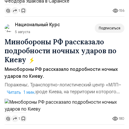
Балтийским флотом ВМФ России (2001–2006
156
1
гг.);Адмирал Владимир Петрович Комоедов,
командующий Черноморским флотом ВМФ России
Национальный Курс
(1998–2002 г...
Подписаться
5 августа
Минобороны РФ рассказало
подробности ночных ударов по
Киеву
Минобороны РФ рассказало подробности ночных
ударов по Киеву.
Поражены:. Транспортно-логистический центр «МЛП–
Чайка» в пригороде Киева, на территории которого
Читать 1 мин.
осуществлялось хранение, сборка а также запуск с
прилегающего полевого аэродром «Чайка»
дальнобойных БПЛА ВСУ; Складские помещения
180
1
«Транс-Логистик» в Оболонском районе г. Киев,
использовавшиеся для хранения военного