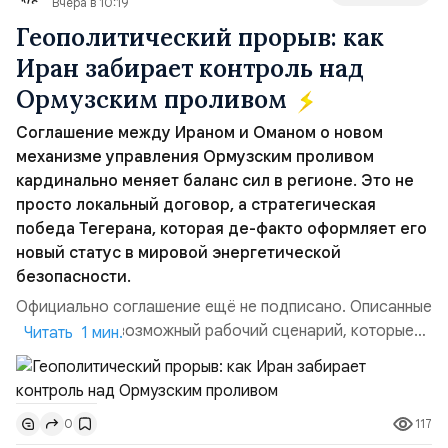
Вчера в 10:19
Геополитический прорыв: как
Иран забирает контроль над
Ормузским проливом
Соглашение между Ираном и Оманом о новом
механизме управления Ормузским проливом
кардинально меняет баланс сил в регионе. Это не
просто локальный договор, а стратегическая
победа Тегерана, которая де-факто оформляет его
новый статус в мировой энергетической
безопасности.
Официально соглашение ещё не подписано. Описанные
пункты — это возможный рабочий сценарий, которые
Читать 1 мин.
скорее всего будут реализованы.Разбираем ключевые
тезисы и последствия этого соглашения:. 1. Новые
доли контроля (75 на 25). Было: Ранее Иран и Оман
117
0
контролировали пролив на паритетных началах —