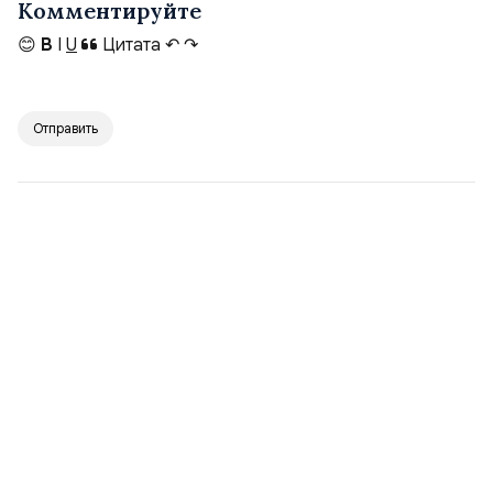
Комментируйте
😊
B
I
U
Цитата
↶
↷
Отправить