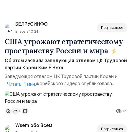
БЕЛРУСИНФО
Подписаться
Вчера в 10:24
США угрожают стратегическому
пространству России и мира
Об этом заявила заведующая отделом ЦК Трудовой
партии Кореи Ким Ё Чжон.
Заведующая отделом ЦК Трудовой партии Кореи и
сестра северокорейского лидера опубликовала
Читать 1 мин.
заявление для прессы в ответ на проведение Токио
совместных с флотом США запусков крылатых ракет
Томагавк.«Япония отбросила обманчивую видимость
121
0
„исключительно оборонительной страны“ и выносит
вопрос о собственном ядерном вооружении на
Wsem обо Всём
всеобщее обозрение, одновреме...
Подписаться