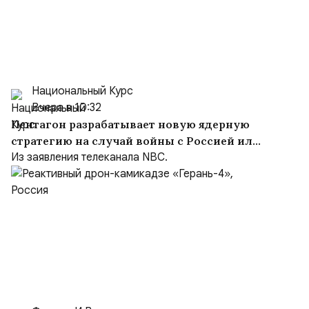
Национальный Курс
Вчера в 10:32
Пентагон разрабатывает новую ядерную
стратегию на случай войны с Россией или
Китаем
Из заявления телеканала NBC.