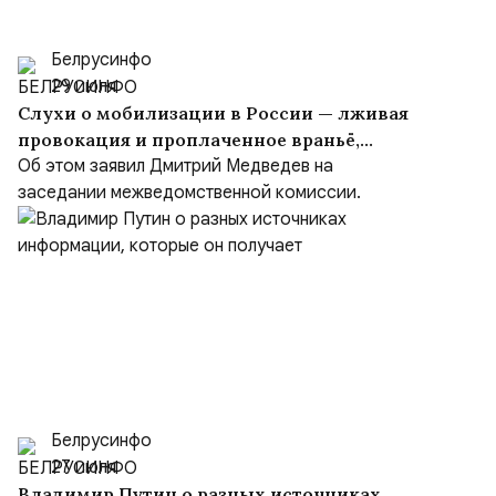
Белрусинфо
29 июля
Слухи о мобилизации в России — лживая
провокация и проплаченное враньё,
вброшенное врагом
Об этом заявил Дмитрий Медведев на
заседании межведомственной комиссии.
Белрусинфо
27 июля
Владимир Путин о разных источниках