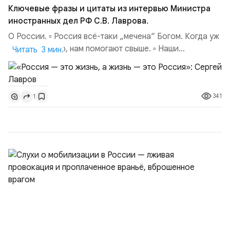
Ключевые фразы и цитаты из интервью Министра
иностранных дел РФ С.В. Лаврова.
О России. ▫️ Россия всё-таки „мечена“ Богом. Когда уж
совсем тяжело, нам помогают свыше. ▫️ Наши
Читать 3 мин.
национальные интересы на внешней арене — в том,
чтобы мы были самостоятельной державой,
самостоятельной цивилизацией. Чтобы наши границы
341
1
были надёжно обеспечены. ▫️ Россия не сердится,
Россия сосредотачивается (цитата А. М. Горчакова...