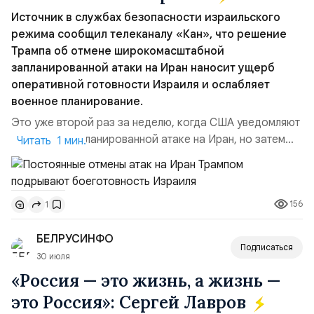
Источник в службах безопасности израильского
режима сообщил телеканалу «Кан», что решение
Трампа об отмене широкомасштабной
запланированной атаки на Иран наносит ущерб
оперативной готовности Израиля и ослабляет
военное планирование.
Это уже второй раз за неделю, когда США уведомляют
Израиль о запланированной атаке на Иран, но затем
Читать 1 мин.
отменяют её в последний момент без каких-либо
объяснений.По данным этого СМИ, тысячи
военнослужащих армии Израиля неделями готовились
156
1
к возможной эскалации региональной напряжённости с
Ираном. Напомним:Реакция официального
БЕЛРУСИНФО
представителя МИД Ира...
Подписаться
30 июля
«Россия — это жизнь, а жизнь —
это Россия»: Сергей Лавров