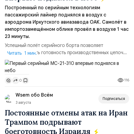
Построенный по серийным технологиям
пассажирский лайнер поднялся в воздух с
аэродрома Иркутского авиазавода ОАК. Самолёт в
импортозамещённом облике провёл в воздухе 1 час
23 минуты.
Успешный полёт серийного борта позволяет
констатировать готовность производственных цепочек
Читать 1 мин.
для серийного выпуска машин этого типа, в частности,
первой партии из 18 самолётов. Также завод уже
может приступить к выполнению новых заказов,
116
0
утверждённых Правительством России. Параллельно
идет процесс сертификации воздушного судна. На
Wsem обо Всём
данный момент МС-2...
Подписаться
3 августа
Постоянные отмены атак на Иран
Трампом подрывают
боеготовность Израиля