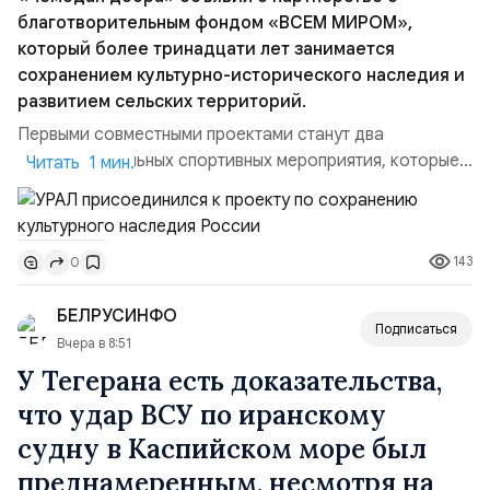
благотворительным фондом «ВСЕМ МИРОМ»,
который более тринадцати лет занимается
сохранением культурно-исторического наследия и
развитием сельских территорий.
Первыми совместными проектами станут два
благотворительных спортивных мероприятия, которые
Читать 1 мин.
пройдут в августе в Ивановской области и объединят
жителей региона, волонтеров и участников со всей
страны. Для УРАЛ это продолжение философии
143
0
бренда, основанной на развитии российского
производства и продвижении русского звука.
БЕЛРУСИНФО
Компания убеждена, что уважение к с...
Подписаться
Вчера в 8:51
У Тегерана есть доказательства,
что удар ВСУ по иранскому
судну в Каспийском море был
преднамеренным, несмотря на