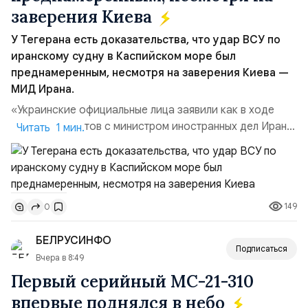
заверения Киева
У Тегерана есть доказательства, что удар ВСУ по
иранскому судну в Каспийском море был
преднамеренным, несмотря на заверения Киева —
МИД Ирана.
«Украинские официальные лица заявили как в ходе
прямых контактов с министром иностранных дел Ирана,
Читать 1 мин.
так и в сообщениях, направленных Ирану, что эта атака
не была преднамеренной», — заявил официальный
представитель МИД Ирана Эсмаил Багаи на пресс-
конференции в Тегеране 3 августа.Иранская сторона
149
0
ожидает от Украины практических шагов, которые
подтвер...
БЕЛРУСИНФО
Подписаться
Вчера в 8:49
Первый серийный МС-21-310
впервые поднялся в небо