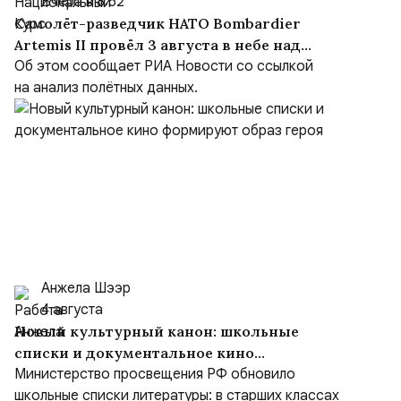
Вчера в 8:52
Самолёт-разведчик НАТО Bombardier
Artemis II провёл 3 августа в небе над
Чёрным морем около девяти часов
Об этом сообщает РИА Новости со ссылкой
на анализ полётных данных.
Анжела Шээр
4 августа
Новый культурный канон: школьные
списки и документальное кино
формируют образ героя
Министерство просвещения РФ обновило
школьные списки литературы: в старших классах