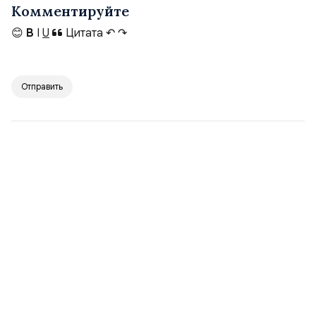
Комментируйте
😊
B
I
U
Цитата
↶
↷
Отправить
Уважаемые читатели , очень рады вас
приветствовать на нашем канале “Философский
камень” жизнь и общество России. Мы стараемся
публиковать актуальные статьи и посты на темы
личности , общество, государство. Исходя из
интересов потребностей человека. Будем рады
вашим отзывам и искренним и честным
комментариям. Мы хотим сделать лучше жизнь
наших читателей , а также обратить внимание на
темы, которые волнуют современное общество и
граждан России. Поэтому, очень просим вас
оказать любую поддержку. Выражаем искреннюю