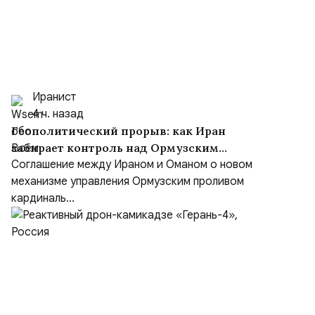
Иранист
4 ч. назад
Геополитический прорыв: как Иран
забирает контроль над Ормузским
проливом
Соглашение между Ираном и Оманом о новом
механизме управления Ормузским проливом
кардиналь...