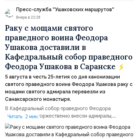
50/50. Стало: Новое соглашение закрепляет за
Пресс-служба "Ушаковских маршрутов"
Ираном...
Вчера в 22:28
Раку с мощами святого
праведного воина Феодора
Ушакова доставили в
Кафедральный собор праведного
Феодора Ушакова в Саранске
5 августа в честь 25-летия со дня канонизации
святого праведного воина Феодора Ушакова раку с
мощами святого адмирала перевезли из
Санаксарского монастыря.
В Кафедральный собор праведного Феодора
Ушакова раку торжественно внесли адмиралы,
Читать 2 мин.
участвовавшие в канонизации святого праведного
воина Феодора Ушакова 25 лет назад:Адмирал
Владимир Прокофьевич Валуев, командующий