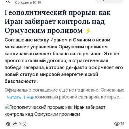
Сегодня в 10:19
Геополитический прорыв: как
Иран забирает контроль над
Ормузским проливом
Соглашение между Ираном и Оманом о новом
механизме управления Ормузским проливом
кардинально меняет баланс сил в регионе. Это не
просто локальный договор, а стратегическая
победа Тегерана, которая де-факто оформляет его
новый статус в мировой энергетической
безопасности.
Официально соглашение ещё не подписано. Описанные
пункты — это возможный рабочий сценарий, которые
Читать 1 мин.
скорее всего будут реализованы.Разбираем ключевые
тезисы и последствия этого соглашения:. 1. Новые
доли контроля (75 на 25). Было: Ранее Иран и Оман
75
0
контролировали пролив на паритетных началах —