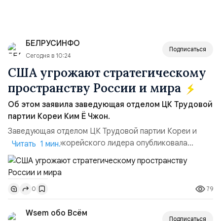
благодарность нашим читателям и подписчикам.
Реквизиты для перевода средств. Номер счёта
Сбербанк: 40817810238291820892
Любая пожертвованная сумма для нас очень важна
БЕЛРУСИНФО
и будет направленна на развитие нашего канала.
Подписаться
Сегодня в 10:24
Огромная благодарность , что вы с нами . Спасибо
США угрожают стратегическому
пространству России и мира
Об этом заявила заведующая отделом ЦК Трудовой
партии Кореи Ким Ё Чжон.
Заведующая отделом ЦК Трудовой партии Кореи и
сестра северокорейского лидера опубликовала
Читать 1 мин.
заявление для прессы в ответ на проведение Токио
совместных с флотом США запусков крылатых ракет
Томагавк.«Япония отбросила обманчивую видимость
79
0
„исключительно оборонительной страны“ и выносит
вопрос о собственном ядерном вооружении на
Wsem обо Всём
всеобщее обозрение, одновреме...
Подписаться