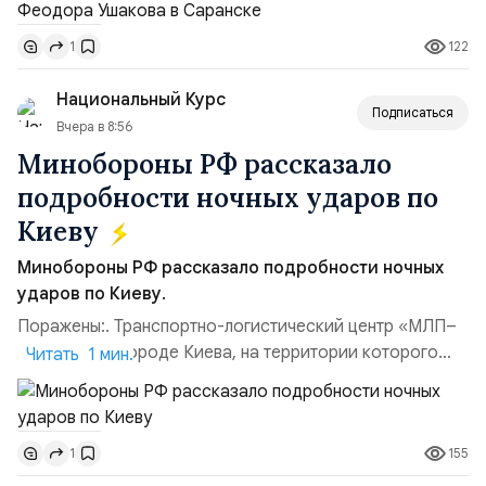
Балтийским флотом ВМФ России (2001–2006
122
1
гг.);Адмирал Владимир Петрович Комоедов,
командующий Черноморским флотом ВМФ России
Национальный Курс
(1998–2002 г...
Подписаться
Вчера в 8:56
Минобороны РФ рассказало
подробности ночных ударов по
Киеву
Минобороны РФ рассказало подробности ночных
ударов по Киеву.
Поражены:. Транспортно-логистический центр «МЛП–
Чайка» в пригороде Киева, на территории которого
Читать 1 мин.
осуществлялось хранение, сборка а также запуск с
прилегающего полевого аэродром «Чайка»
дальнобойных БПЛА ВСУ; Складские помещения
155
1
«Транс-Логистик» в Оболонском районе г. Киев,
использовавшиеся для хранения военного