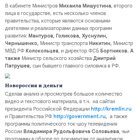
В кабинете Министров
Михаила Мишустина
, второго
лица в государстве, есть несколько членов
правительства, которые являются основными
деятелями и реализаторами данных программ
развития:
Мантуров, Голикова, Хуснулин,
Чернышенко,
Министр транспорта
Никитин,
Министр
МВД РФ
Колокольцев
, и директор ФСБ
Бортников. А
также
Министр сельского хозяйства
Дмитрий
Патрушев,
сын бывшего главного силовика в РФ.
Новороссия и деньги
Сделав анализ и просмотрев большое количество
видео и текстового материала, в т.ч. на сайтах
президента Российской Федерации
http://kremlin.ru
и
Правительства РФ
http://government.ru
,
а также
программы политического ток-шоу телевидения
России
Владимира Рудольфовича Соловьева
, чьи
программы в обзоре по документам от аналитиков