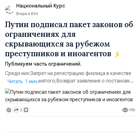
Национальный Курс
имущества ВСУ; Сортировочны...
Вчера в 8:54
Путин подписал пакет законов об
ограничениях для
скрывающихся за рубежом
преступников и иноагентов
Публикуем часть ограничений.
Среди них:Запрет на регистрацию физлица в качестве
ИП или самозанятого;Возврат заявления о постановке
Читать 1 мин.
недвижимости на кадастровый учет;Ограничение
водительских прав;Запрет регистрации транспортных
средств и на заключение сделок по
196
2
доверенности;Отказ в заключении кредитного
договора, предоставлении государственных и
муниципальных услуг онл...