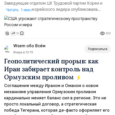
Заведующая отделом ЦК Трудовой партии Кореи и
сестра северокорейского лидера опубликовала
Читать 1 мин.
заявление для прессы в ответ на проведение Токио
совместных с флотом США запусков крылатых ракет
Томагавк.«Япония отбросила обманчивую видимость
120
0
„исключительно оборонительной страны“ и выносит
вопрос о собственном ядерном вооружении на
Wsem обо Всём
всеобщее обозрение, одновреме...
Подписаться
Вчера в 10:19
Геополитический прорыв: как
Иран забирает контроль над
Ормузским проливом
Соглашение между Ираном и Оманом о новом
механизме управления Ормузским проливом
кардинально меняет баланс сил в регионе. Это не
просто локальный договор, а стратегическая
победа Тегерана, которая де-факто оформляет его