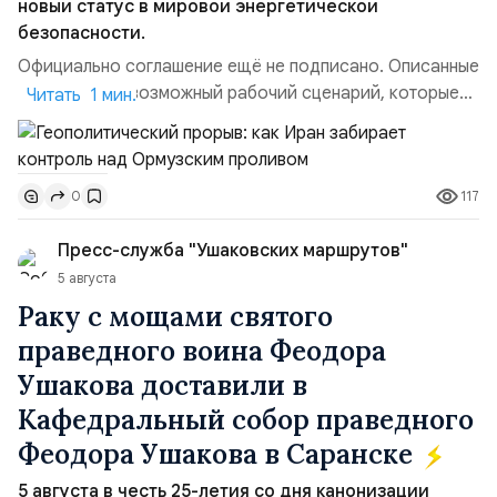
новый статус в мировой энергетической
безопасности.
Официально соглашение ещё не подписано. Описанные
пункты — это возможный рабочий сценарий, которые
Читать 1 мин.
скорее всего будут реализованы.Разбираем ключевые
тезисы и последствия этого соглашения:. 1. Новые
доли контроля (75 на 25). Было: Ранее Иран и Оман
117
0
контролировали пролив на паритетных началах —
50/50. Стало: Новое соглашение закрепляет за
Пресс-служба "Ушаковских маршрутов"
Ираном...
5 августа
Раку с мощами святого
праведного воина Феодора
Ушакова доставили в
Кафедральный собор праведного
Феодора Ушакова в Саранске
5 августа в честь 25-летия со дня канонизации