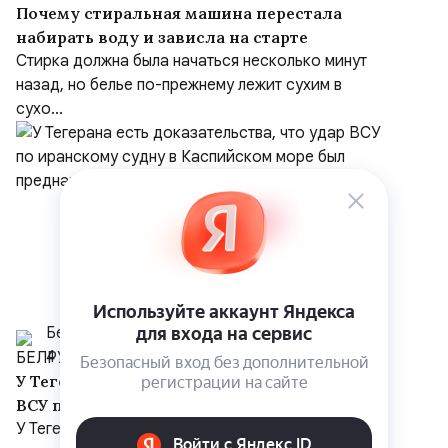
Почему стиральная машина перестала
набирать воду и зависла на старте
Стирка должна была начаться несколько минут
назад, но белье по-прежнему лежит сухим в
сухо...
Белрусинфо
4 августа
У Тегерана есть доказательства, что удар
ВСУ по иранскому судну в Каспийском
море был преднамеренным, несмотря на
У Тегерана есть доказательства, что удар ВСУ