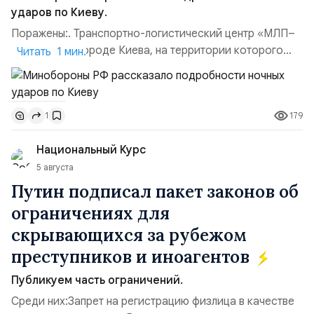
ударов по Киеву.
Поражены:. Транспортно-логистический центр «МЛП–
Чайка» в пригороде Киева, на территории которого
Читать 1 мин.
осуществлялось хранение, сборка а также запуск с
прилегающего полевого аэродром «Чайка»
дальнобойных БПЛА ВСУ; Складские помещения
179
1
«Транс-Логистик» в Оболонском районе г. Киев,
использовавшиеся для хранения военного
Национальный Курс
имущества ВСУ; Сортировочны...
5 августа
Путин подписал пакет законов об
ограничениях для
скрывающихся за рубежом
преступников и иноагентов
Публикуем часть ограничений.
Среди них:Запрет на регистрацию физлица в качестве