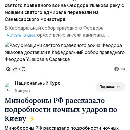
святого праведного воина Феодора Ушакова раку с
мощами святого адмирала перевезли из
Санаксарского монастыря.
В Кафедральный собор праведного Феодора
Ушакова раку торжественно внесли адмиралы,
Читать 2 мин.
участвовавшие в канонизации святого праведного
воина Феодора Ушакова 25 лет назад:Адмирал
Владимир Прокофьевич Валуев, командующий
Балтийским флотом ВМФ России (2001–2006
154
1
гг.);Адмирал Владимир Петрович Комоедов,
командующий Черноморским флотом ВМФ России
Национальный Курс
(1998–2002 г...
Подписаться
5 августа
Минобороны РФ рассказало
подробности ночных ударов по
Киеву
Минобороны РФ рассказало подробности ночных