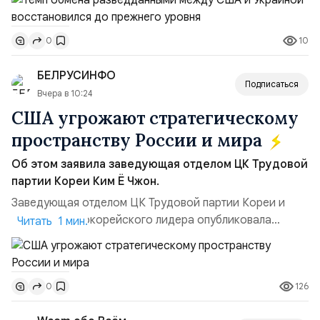
добавив, что использование Украиной беспилотников и
ракет большой дальности позволило ей наносить
10
0
удары вглубь российской территории и укрепило её
позиции.Сотрудничество со стороны США стало
БЕЛРУСИНФО
ключом к позитивному пов...
Подписаться
Вчера в 10:24
США угрожают стратегическому
пространству России и мира
Об этом заявила заведующая отделом ЦК Трудовой
партии Кореи Ким Ё Чжон.
Заведующая отделом ЦК Трудовой партии Кореи и
сестра северокорейского лидера опубликовала
Читать 1 мин.
заявление для прессы в ответ на проведение Токио
совместных с флотом США запусков крылатых ракет
Томагавк.«Япония отбросила обманчивую видимость
126
0
„исключительно оборонительной страны“ и выносит
вопрос о собственном ядерном вооружении на