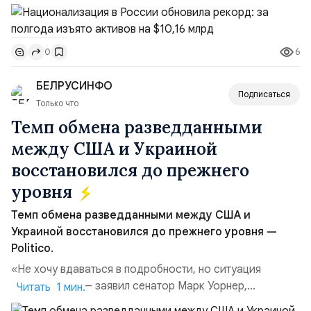
подсчитали аналитики AK&M. Это в 2,5 раза больше,
чем за аналогичный период 2025 года ($3,95 млрд).
Всего зафиксировано 15 национализационных
6
0
транзакций, которые обеспечили 42,2% денежного
объёма всего российского рынка слияний и
БЕЛРУСИНФО
поглощений. Крупнейшей ...
Подписаться
Только что
Темп обмена разведданными
между США и Украиной
восстановился до прежнего
уровня
Темп обмена разведданными между США и
Украиной восстановился до прежнего уровня —
Politico.
«Не хочу вдаваться в подробности, но ситуация
улучшилась», — заявил сенатор Марк Уорнер,
Читать 1 мин.
высокопоставленный член комитета по разведке,