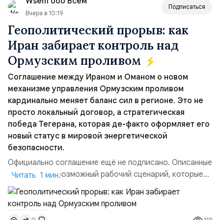
Wsem обо Всём
всеобщее обозрение, одновреме...
Подписаться
Вчера в 10:19
Геополитический прорыв: как
Иран забирает контроль над
Ормузским проливом
Соглашение между Ираном и Оманом о новом
механизме управления Ормузским проливом
кардинально меняет баланс сил в регионе. Это не
просто локальный договор, а стратегическая
победа Тегерана, которая де-факто оформляет его
новый статус в мировой энергетической
безопасности.
Официально соглашение ещё не подписано. Описанные
пункты — это возможный рабочий сценарий, которые
Читать 1 мин.
скорее всего будут реализованы.Разбираем ключевые
тезисы и последствия этого соглашения:. 1. Новые
доли контроля (75 на 25). Было: Ранее Иран и Оман
119
0