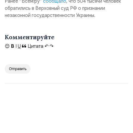
Ранее “Всем!ру”
сообщало
, что 504 тысячи человек
обратились в Верховный суд РФ о признании
незаконной государственности Украины.
Комментируйте
😊
B
I
U
Цитата
↶
↷
Отправить