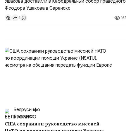
Владимир Прокофьевич Валуев, командующий
Балтийским флотом ВМФ России (2001–2006
162
1
гг.);Адмирал Владимир Петрович Комоедов,
командующий Черноморским флотом ВМФ России
(1998–2002 г...
Белрусинфо
5 августа
США сохранили руководство миссией
НАТО по координации помощи Украине