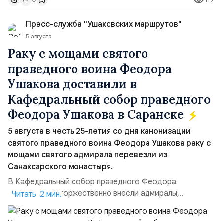
контролировали пролив на паритетных началах —
50/50. Стало: Новое соглашение закрепляет за
Пресс-служба "Ушаковских маршрутов"
Ираном...
5 августа
Раку с мощами святого
праведного воина Феодора
Ушакова доставили в
Кафедральный собор праведного
Феодора Ушакова в Саранске
5 августа в честь 25-летия со дня канонизации
святого праведного воина Феодора Ушакова раку с
мощами святого адмирала перевезли из
Санаксарского монастыря.
В Кафедральный собор праведного Феодора
Ушакова раку торжественно внесли адмиралы,
Читать 2 мин.
участвовавшие в канонизации святого праведного
воина Феодора Ушакова 25 лет назад:Адмирал