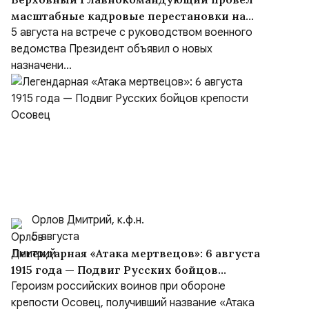
масштабные кадровые перестановки на
встрече с руководством Министерства
5 августа на встрече с руководством военного
обороны и группировок войск
ведомства Президент объявил о новых
назначени...
Орлов Дмитрий, к.ф.н.
5 августа
Легендарная «Атака мертвецов»: 6 августа
1915 года — Подвиг Русских бойцов
крепости Осовец
Героизм российских воинов при обороне
крепости Осовец, получивший название «Атака