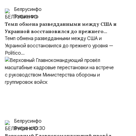
Белрусинфо
Только что
Темп обмена разведданными между США и
Украиной восстановился до прежнего
уровня
Темп обмена разведданными между США и
Украиной восстановился до прежнего уровня —
Politico...
Белрусинфо
Вчера в 10:30
Верховный Главнокомандующий провёл