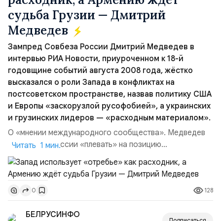
судьба Грузии — Дмитрий
Медведев
Зампред Совбеза России Дмитрий Медведев в
интервью РИА Новости, приуроченном к 18-й
годовщине событий августа 2008 года, жёстко
высказался о роли Запада в конфликтах на
постсоветском пространстве, назвав политику США
и Европы «заскорузлой русофобией», а украинских
и грузинских лидеров — «расходным материалом».
О «мнении международного сообщества». Медведев
заявил, что России «плевать» на позицию
Читать 1 мин.
коллективного Запада, который пытается нанести ей
стратегическое поражение. При этом он подчеркнул
важность диалога с мировым большинством — Китаем,
128
0
Индией, странами БРИКС и ШОС. «В конечном счёте
важнее всего национальные интересы России», —
БЕЛРУСИНФО
отметил он...
Подписаться