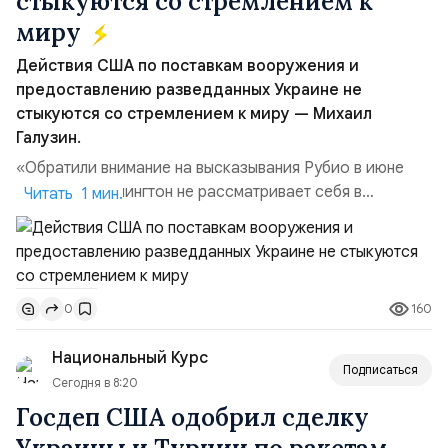
стыкуются со стремлением к
миру
Действия США по поставкам вооружения и
предоставлению разведданных Украине не
стыкуются со стремлением к миру — Михаил
Галузин.
«Обратили внимание на высказывания Рубио в июне
о том, что Вашингтон не рассматривает себя в
Читать 1 мин.
качестве „нейтрального посредника“. В то же время на
днях он сказал, что в ближайшие недели США
попытаются организовать переговоры по Украине.
Сами за себя говорят продолжающиеся поставки
160
0
американских вооружений киевскому режиму,
предоставление разведывател...
Национальный Курс
Подписаться
Сегодня в 8:20
Госдеп США одобрил сделку