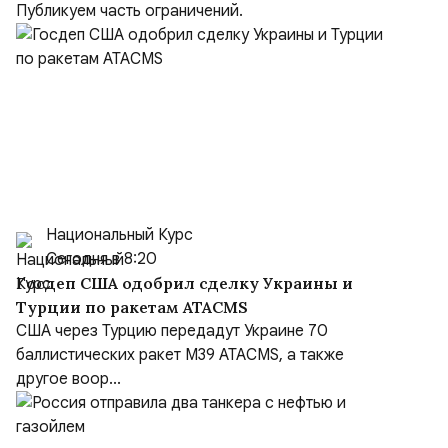
рубежом преступников и иноагентов
Публикуем часть ограничений.
Национальный Курс
Сегодня в 8:20
Госдеп США одобрил сделку Украины и
Турции по ракетам ATACMS
США через Турцию передадут Украине 70
баллистических ракет M39 ATACMS, а также
другое воор...