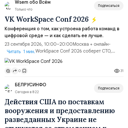
Wsem обо Всём
Подписаться
Только что
VK WorkSpace Conf 2026
Конференция о том, как устроена работа команд в
цифровой среде — и как сделать ее лучше.
23 сентября 2026, 10:00–20:00Москва + онлайн-
трансляцияVK WorkSpace Conf 2026 соберет CTO,
Читать 1 мин.
руководителей ИТ и ИБ, продуктовые команды и
представителей бизнеса из ритейла, финтеха,
31
0
промышленности и госсектора. Обсудим, как перейти
от хаоса разрозненных сервисов к единой цифровой
БЕЛРУСИНФО
среде — удобной для сотрудников, управляемой для
Подписаться
ИТ и безопас...
Сегодня в 8:22
Действия США по поставкам
вооружения и предоставлению
разведданных Украине не