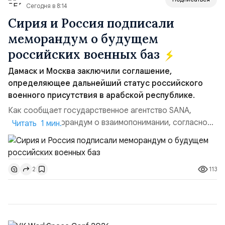
Сегодня в 8:14
Сирия и Россия подписали
меморандум о будущем
российских военных баз
Дамаск и Москва заключили соглашение,
определяющее дальнейший статус российского
военного присутствия в арабской республике.
Как сообщает государственное агентство SANA,
подписан меморандум о взаимопонимании, согласно
Читать 1 мин.
которому военные базы РФ в Сирии станут центрами
совместной военной подготовки. Документ стал
итогом полутора лет интенсивных переговоров и
113
2
окончательно определил статус баз в Хмеймиме и
Тартусе. В соответствии с меморандумом гражданские
объекты — аэро...