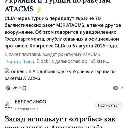
Украины и Турции по ракетам
ATACMS
США через Турцию передадут Украине 70
баллистических ракет M39 ATACMS, а также другое
вооружение. Об этом говорится в уведомлениях
Госдепартамента, опубликованных в официальном
протоколе Конгресса США за 6 августа 2026 года.
В пакет поставок входят ракетыM39 ATACMS
(модификация Block I с дальностью до 165 км и
Читать 1 мин.
кассетной боевой частью), 12 пусковых
установокM270 MLRS, а также тысячи кассетных
боеприпасов. Общая стоимость двух пакетов
118
0
превышает $280 млн Передачу организуют через
турецкие, болгарские и американские оборонные
БЕЛРУСИНФО
компании. В Госдепе отметили, что сделка «отвеч...
Подписаться
Сегодня в 8:17
Запад использует «отребье» как
расходник, а Армению ждёт