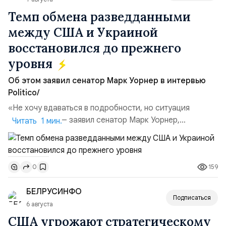
Темп обмена разведданными
между США и Украиной
восстановился до прежнего
уровня
Об этом заявил сенатор Марк Уорнер в интервью
Politico/
«Не хочу вдаваться в подробности, но ситуация
улучшилась», — заявил сенатор Марк Уорнер,
Читать 1 мин.
высокопоставленный член комитета по разведке,
добавив, что использование Украиной беспилотников и
ракет большой дальности позволило ей наносить
159
0
удары вглубь российской территории и укрепило её
позиции.Сотрудничество со стороны США стало
БЕЛРУСИНФО
ключом к позитивному пов...
Подписаться
6 августа
США угрожают стратегическому