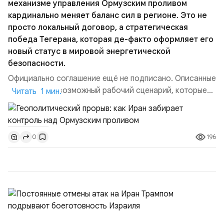
механизме управления Ормузским проливом
кардинально меняет баланс сил в регионе. Это не
просто локальный договор, а стратегическая
победа Тегерана, которая де-факто оформляет его
новый статус в мировой энергетической
безопасности.
Официально соглашение ещё не подписано. Описанные
пункты — это возможный рабочий сценарий, которые
Читать 1 мин.
скорее всего будут реализованы.Разбираем ключевые
тезисы и последствия этого соглашения:. 1. Новые
доли контроля (75 на 25). Было: Ранее Иран и Оман
196
0
контролировали пролив на паритетных началах —
50/50. Стало: Новое соглашение закрепляет за
Ираном...