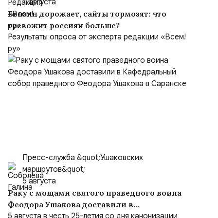
7 августа
Бензин дорожает, сайты тормозят: что
тревожит россиян больше?
Результаты опроса от эксперта редакции «Всем!
ру»
Пресс-служба &quot;Ушаковских
маршрутов&quot;
5 августа
Раку с мощами святого праведного воина
Феодора Ушакова доставили в
Кафедральный собор праведного Феодора
5 августа в честь 25-летия со дня канонизации