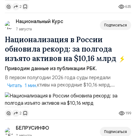
поставках бензина. А с другой – технологическая
635
2
турбулентность: перебои в работе интернета,
блокировки сайтов, необходимость осваивать VPN и
Национальный Курс
российские платформы.Что из этого бье...
Подписаться
7 августа
Национализация в России
обновила рекорд: за полгода
изъято активов на $10,16 млрд
Приводим данные из публикации РБК.
В первом полугодии 2026 года суды передали
государству активы на рекордные $10,16 млрд,
Читать 1 мин.
подсчитали аналитики AK&M. Это в 2,5 раза больше,
чем за аналогичный период 2025 года ($3,95 млрд).
Всего зафиксировано 15 национализационных
199
2
транзакций, которые обеспечили 42,2% денежного
объёма всего российского рынка слияний и
БЕЛРУСИНФО
поглощений. Крупнейшей ...
Подписаться
7 августа