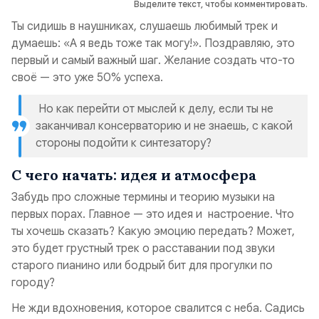
Выделите текст, чтобы комментировать.
Ты сидишь в наушниках, слушаешь любимый трек и
думаешь: «А я ведь тоже так могу!». Поздравляю, это
первый и самый важный шаг. Желание создать что-то
своё — это уже 50% успеха.
Но как перейти от мыслей к делу, если ты не
заканчивал консерваторию и не знаешь, с какой
стороны подойти к синтезатору?
С чего начать: идея и атмосфера
Забудь про сложные термины и теорию музыки на
первых порах. Главное — это идея и настроение. Что
ты хочешь сказать? Какую эмоцию передать? Может,
это будет грустный трек о расставании под звуки
старого пианино или бодрый бит для прогулки по
городу?
Не жди вдохновения, которое свалится с неба. Садись