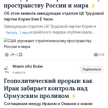
пространству России и мира
Об этом заявила заведующая отделом ЦК Трудовой
партии Кореи Ким Ё Чжон.
Заведующая отделом ЦК Трудовой партии Кореи и
сестра северокорейского лидера опубликовала
Читать 1 мин.
заявление для прессы в ответ на проведение Токио
совместных с флотом США запусков крылатых ракет
Томагавк.«Япония отбросила обманчивую видимость
208
0
„исключительно оборонительной страны“ и выносит
вопрос о собственном ядерном вооружении на
Wsem обо Всём
всеобщее обозрение, одновреме...
Подписаться
6 августа
Геополитический прорыв: как
Иран забирает контроль над
Ормузским проливом
Соглашение между Ираном и Оманом о новом