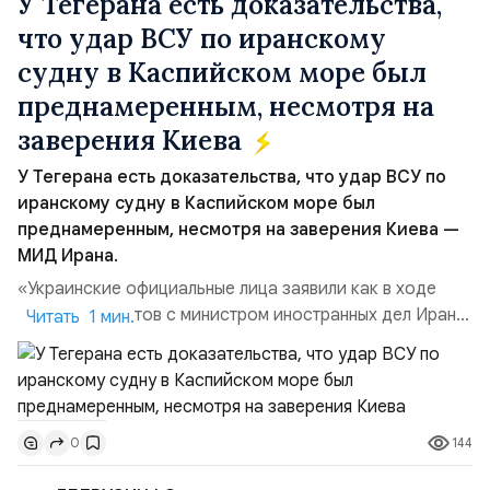
У Тегерана есть доказательства,
что удар ВСУ по иранскому
судну в Каспийском море был
преднамеренным, несмотря на
заверения Киева
У Тегерана есть доказательства, что удар ВСУ по
иранскому судну в Каспийском море был
преднамеренным, несмотря на заверения Киева —
МИД Ирана.
«Украинские официальные лица заявили как в ходе
прямых контактов с министром иностранных дел Ирана,
Читать 1 мин.
так и в сообщениях, направленных Ирану, что эта атака
не была преднамеренной», — заявил официальный
представитель МИД Ирана Эсмаил Багаи на пресс-
конференции в Тегеране 3 августа.Иранская сторона
144
0
ожидает от Украины практических шагов, которые
подтвер...