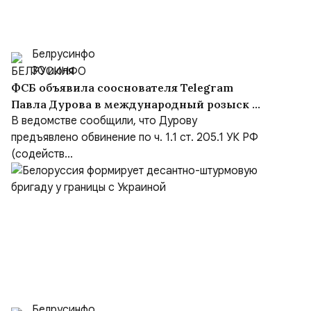
Белрусинфо
30 июля
ФСБ объявила сооснователя Telegram
Павла Дурова в международный розыск по
делу о содействии терроризму
В ведомстве сообщили, что Дурову
предъявлено обвинение по ч. 1.1 ст. 205.1 УК РФ
(содейств...
Белрусинфо