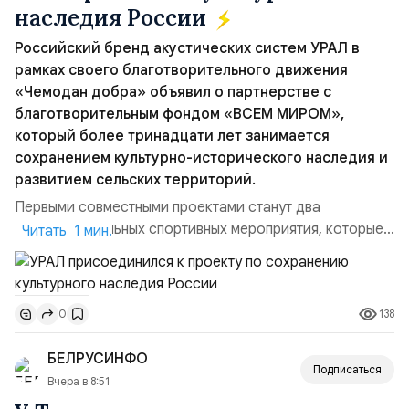
наследия России
Российский бренд акустических систем УРАЛ в
рамках своего благотворительного движения
«Чемодан добра» объявил о партнерстве с
благотворительным фондом «ВСЕМ МИРОМ»,
который более тринадцати лет занимается
сохранением культурно-исторического наследия и
развитием сельских территорий.
Первыми совместными проектами станут два
благотворительных спортивных мероприятия, которые
Читать 1 мин.
пройдут в августе в Ивановской области и объединят
жителей региона, волонтеров и участников со всей
страны. Для УРАЛ это продолжение философии
138
0
бренда, основанной на развитии российского
производства и продвижении русского звука.
БЕЛРУСИНФО
Компания убеждена, что уважение к с...
Подписаться
Вчера в 8:51