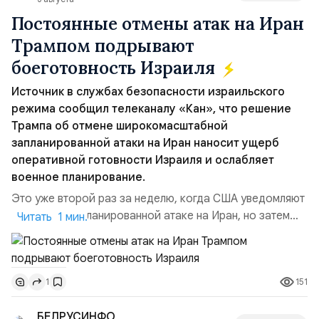
Постоянные отмены атак на Иран
Трампом подрывают
боеготовность Израиля
Источник в службах безопасности израильского
режима сообщил телеканалу «Кан», что решение
Трампа об отмене широкомасштабной
запланированной атаки на Иран наносит ущерб
оперативной готовности Израиля и ослабляет
военное планирование.
Это уже второй раз за неделю, когда США уведомляют
Израиль о запланированной атаке на Иран, но затем
Читать 1 мин.
отменяют её в последний момент без каких-либо
объяснений.По данным этого СМИ, тысячи
военнослужащих армии Израиля неделями готовились
151
1
к возможной эскалации региональной напряжённости с
Ираном. Напомним:Реакция официального
БЕЛРУСИНФО
представителя МИД Ира...