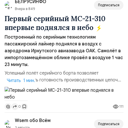
БЕЛРУСИНФО
Подписаться
Вчера в 8:49
Первый серийный МС-21-310
впервые поднялся в небо
Построенный по серийным технологиям
пассажирский лайнер поднялся в воздух с
аэродрома Иркутского авиазавода ОАК. Самолёт в
импортозамещённом облике провёл в воздухе 1 час
23 минуты.
Успешный полёт серийного борта позволяет
констатировать готовность производственных цепочек
Читать 1 мин.
для серийного выпуска машин этого типа, в частности,
первой партии из 18 самолётов. Также завод уже
может приступить к выполнению новых заказов,
111
0
утверждённых Правительством России. Параллельно
идет процесс сертификации воздушного судна. На
Wsem обо Всём
данный момент МС-2...
Подписаться
3 августа