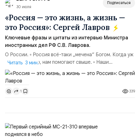
Подписаться
30 июля
«Россия — это жизнь, а жизнь —
это Россия»: Сергей Лавров
Ключевые фразы и цитаты из интервью Министра
иностранных дел РФ С.В. Лаврова.
О России. ▫️ Россия всё-таки „мечена“ Богом. Когда уж
совсем тяжело, нам помогают свыше. ▫️ Наши
Читать 3 мин.
национальные интересы на внешней арене — в том,
чтобы мы были самостоятельной державой,
самостоятельной цивилизацией. Чтобы наши границы
339
1
были надёжно обеспечены. ▫️ Россия не сердится,
Россия сосредотачивается (цитата А. М. Горчакова...