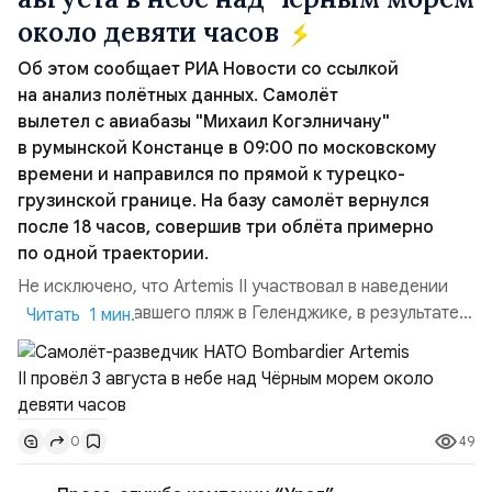
около девяти часов
Об этом сообщает РИА Новости со ссылкой
на анализ полётных данных. Самолёт
вылетел с авиабазы "Михаил Когэлничану"
в румынской Констанце в 09:00 по московскому
времени и направился по прямой к турецко-
грузинской границе. На базу самолёт вернулся
после 18 часов, совершив три облёта примерно
по одной траектории.
Не исключено, что Artemis II участвовал в наведении
дрона, атаковавшего пляж в Геленджике, в результате
Читать 1 мин.
чего погибло 7 человек, включая троих детей. Позже
турецкая газета Cumhuriyet сообщила об атаке
украинских дронов в Чёрном море на ️судно Nadezhda
под флагом Камеруна, перевозившее из турецкого
49
0
порта Самсун в Новороссийск свежие овощи и фрукты.
Ранены...