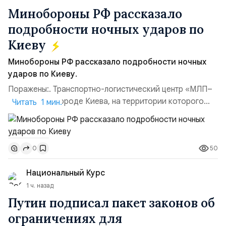
Минобороны РФ рассказало
подробности ночных ударов по
Киеву
Минобороны РФ рассказало подробности ночных
ударов по Киеву.
Поражены:. Транспортно-логистический центр «МЛП–
Чайка» в пригороде Киева, на территории которого
Читать 1 мин.
осуществлялось хранение, сборка а также запуск с
прилегающего полевого аэродром «Чайка»
дальнобойных БПЛА ВСУ; Складские помещения
50
0
«Транс-Логистик» в Оболонском районе г. Киев,
использовавшиеся для хранения военного
Национальный Курс
имущества ВСУ; Сортировочны...
1 ч. назад
Путин подписал пакет законов об
ограничениях для