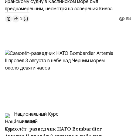
представитель МИД Ирана Эсмаил Багаи на пресс-
конференции в Тегеране 3 августа.Иранская сторона
154
0
ожидает от Украины практических шагов, которые
подтвер...
Национальный Курс
1 ч. назад
Самолёт-разведчик НАТО Bombardier