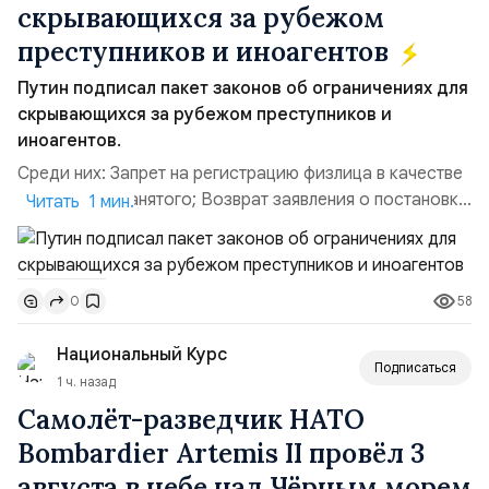
скрывающихся за рубежом
преступников и иноагентов
Путин подписал пакет законов об ограничениях для
скрывающихся за рубежом преступников и
иноагентов.
Среди них: Запрет на регистрацию физлица в качестве
ИП или самозанятого; Возврат заявления о постановке
Читать 1 мин.
недвижимости на кадастровый учет; Ограничение
водительских прав; Запрет регистрации транспортных
средств и на заключение сделок по доверенности;
58
0
Отказ в заключении кредитного договора,
предоставлении государственных и муниципальных
Национальный Курс
услу...
Подписаться
1 ч. назад
Самолёт-разведчик НАТО
Bombardier Artemis II провёл 3
августа в небе над Чёрным морем