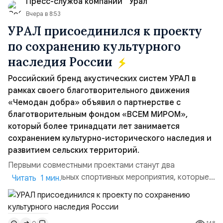
Пресс-служба компании “Урал”
Вчера в 8:53
УРАЛ присоединился к проекту
по сохранению культурного
наследия России
Российский бренд акустических систем УРАЛ в
рамках своего благотворительного движения
«Чемодан добра» объявил о партнерстве с
благотворительным фондом «ВСЕМ МИРОМ»,
который более тринадцати лет занимается
сохранением культурно-исторического наследия и
развитием сельских территорий.
Первыми совместными проектами станут два
благотворительных спортивных мероприятия, которые
Читать 1 мин.
пройдут в августе в Ивановской области и объединят
жителей региона, волонтеров и участников со всей
страны. Для УРАЛ это продолжение философии