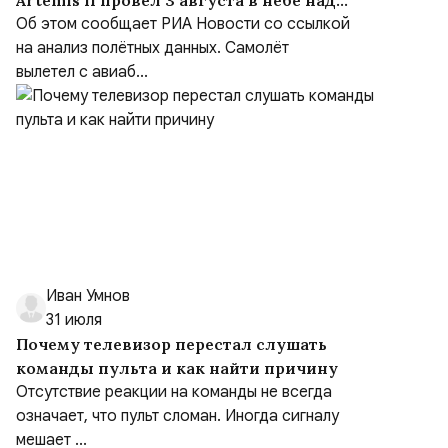
Artemis II провёл 3 августа в небе над
Чёрным морем около девяти часов
Об этом сообщает РИА Новости со ссылкой
на анализ полётных данных. Самолёт
вылетел с авиаб...
Иван Умнов
31 июля
Почему телевизор перестал слушать
команды пульта и как найти причину
Отсутствие реакции на команды не всегда
означает, что пульт сломан. Иногда сигналу
мешает ...