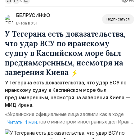
148
0
бренда, основанной на развитии российского
производства и продвижении русского звука.
БЕЛРУСИНФО
Компания убеждена, что уважение к с...
Подписаться
Вчера в 8:51
У Тегерана есть доказательства,
что удар ВСУ по иранскому
судну в Каспийском море был
преднамеренным, несмотря на
заверения Киева
У Тегерана есть доказательства, что удар ВСУ по
иранскому судну в Каспийском море был
преднамеренным, несмотря на заверения Киева —
МИД Ирана.
«Украинские официальные лица заявили как в ходе
прямых контактов с министром иностранных дел Ирана,
Читать 1 мин.
так и в сообщениях, направленных Ирану, что эта атака
не была преднамеренной», — заявил официальный