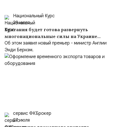
Национальный Курс
29 июля
Британия будет готова развернуть
многонациональные силы на Украине
после заключения мирного соглашения
Об этом заявил новый премьер - министр Англии
Энди Бернэм.
сервис ФКБрокер
27 июля