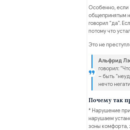
Особенно, если 
общепринятым но
говорил “да”. Е
потому что устал
Это не преступл
Альфрид Лэ
говорил: “Ч
– быть “неу
нечто негат
Почему так п
* Нарушение при
нарушаем устано
зоны комфорта, 