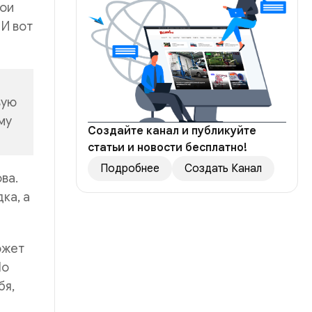
вои
 И вот
вую
му
Создайте канал и публикуйте
статьи и новости бесплатно!
Подробнее
Создать Канал
ва.
ка, а
ожет
Но
бя,