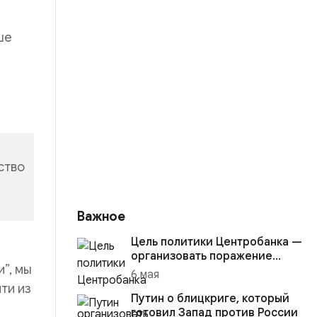
ше
ство
Важное
Цель политики Центробанка —
организовать поражение
”, мы
России в вооружённом
6 мая
конфликте с США
ти из
Путин о блицкриге, который
готовил Запад против России