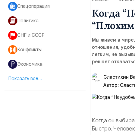
Спецоперация
Когда “Н
Политика
“Плохим
СНГ и СССР
Мы живем в мире
отношения, удобн
Конфликты
легким, не вызыв
решает отказатьс
Экономика
Сластихин В
Показать все...
Автор:
Сласт
Когда он выбира
Быстро. Человек