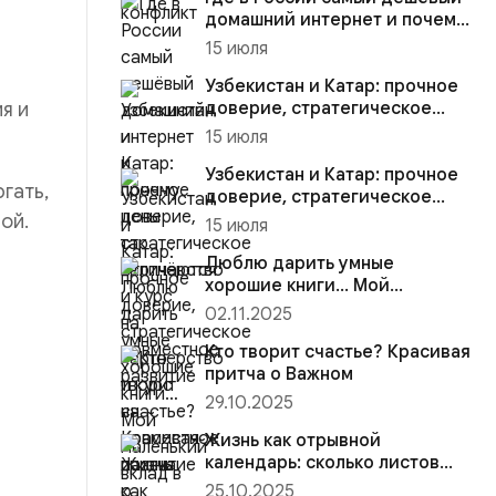
домашний интернет и почему
цены так отличаются
15 июля
Узбекистан и Катар: прочное
я и
доверие, стратегическое
партнёрство и курс на со...
15 июля
Узбекистан и Катар: прочное
гать,
доверие, стратегическое
партнёрство и курс на со...
ой.
15 июля
Люблю дарить умные
хорошие книги… Мой
маленький вклад в этот мир
02.11.2025
Кто творит счастье? Красивая
притча о Важном
29.10.2025
Жизнь как отрывной
календарь: сколько листов
оторвано, сколько осталось, и
25.10.2025