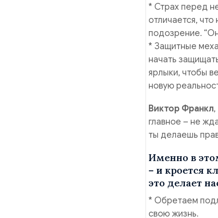
* Страх перед н
отличается, что
подозрение. “Он 
* Защитные меха
начать защищать
ярлыки, чтобы в
новую реальност
Виктор Франкл
главное – не жда
ты делаешь прав
Именно в это
– и кроется 
это делает на
* Обретаем подл
свою жизнь.