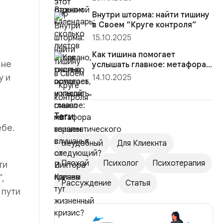
к...
Внутри шторма: найти тишину
в Своем “Круге контроля”
15.10.2025
Как тишина помогает
 не
услышать главное: метафора
терапевтического слушанья
у и
14.10.2025
от ...
Теги
ебе.
Неудобный
Для Клиекнта
Плохой
Психолог
Психотерапия
ти
,
Рассуждение
Статья
 пути