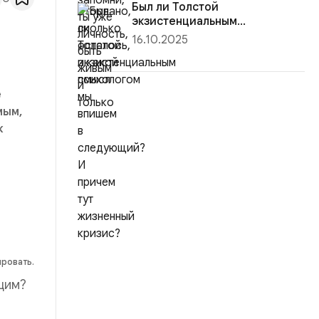
Был ли Толстой
экзистенциальным
психологом
16.10.2025
е
мым,
к
ировать.
щим?