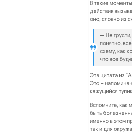
В такие моменты,
действия вызыва
оно, словно из с
— Не грусти
понятно, все
схему, как к
что все буде
Эта цитата из “
Это – напоминан
кажущийся тупик
Вспомните, как 
быть болезненн
именно в этом п
так и для окру