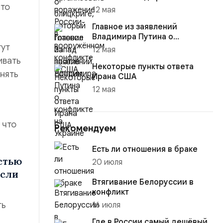
что
12 мая
Главное из заявлений
Владимира Путина о
гут
конфликте на Украине
12 мая
ивать
Некоторые пункты ответа
инять
Ирана США
12 мая
е
 что
Рекомендуем
Есть ли отношения в браке
стью
20 июля
если
Втягивание Белоруссии в
конфликт
ть
16 июля
Где в России самый дешёвый