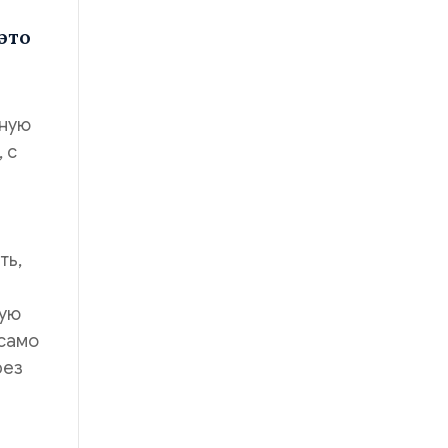
это
ьную
 с
ть,
ную
 само
рез