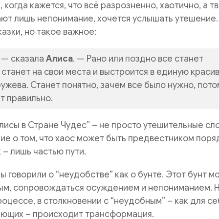
 когда кажется, что всё разрозненно, хаотично, а т
ют лишь непонимание, хочется услышать утешение.
казки, но такое важное:
, — сказала
Алиса
. — Рано или поздно все станет
 станет на свои места и выстроится в единую краси
ружева. Станет понятно, зачем все было нужно, пото
т правильно.
Алисы в Стране Чудес” – не просто утешительные сло
ие о том, что хаос может быть предвестником поряд
 – лишь частью пути.
мы говорили о “неудобстве” как о бунте. Этот бунт м
ым, сопровождаться осуждением и непониманием. 
роцессе, в столкновении с “неудобным” – как для се
жающих – происходит трансформация.