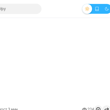
пост 3 мин.
224