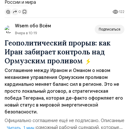
Томагавк.«Япония отбросила обманчивую видимость
122
0
„исключительно оборонительной страны“ и выносит
вопрос о собственном ядерном вооружении на
Wsem обо Всём
всеобщее обозрение, одновреме...
Подписаться
Вчера в 10:19
Геополитический прорыв: как
Иран забирает контроль над
Ормузским проливом
Соглашение между Ираном и Оманом о новом
механизме управления Ормузским проливом
кардинально меняет баланс сил в регионе. Это не
просто локальный договор, а стратегическая
победа Тегерана, которая де-факто оформляет его
новый статус в мировой энергетической
безопасности.
Официально соглашение ещё не подписано. Описанные
пункты — это возможный рабочий сценарий, которые
Читать 1 мин.