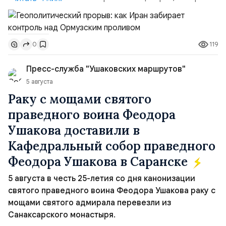
скорее всего будут реализованы.Разбираем ключевые
тезисы и последствия этого соглашения:. 1. Новые
доли контроля (75 на 25). Было: Ранее Иран и Оман
119
0
контролировали пролив на паритетных началах —
50/50. Стало: Новое соглашение закрепляет за
Пресс-служба "Ушаковских маршрутов"
Ираном...
5 августа
Раку с мощами святого
праведного воина Феодора
Ушакова доставили в
Кафедральный собор праведного
Феодора Ушакова в Саранске
5 августа в честь 25-летия со дня канонизации
святого праведного воина Феодора Ушакова раку с
мощами святого адмирала перевезли из
Санаксарского монастыря.