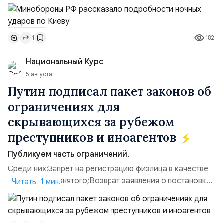
осуществлялось хранение, сборка а также запуск с
прилегающего полевого аэродром «Чайка»
дальнобойных БПЛА ВСУ; Складские помещения
182
1
«Транс-Логистик» в Оболонском районе г. Киев,
использовавшиеся для хранения военного
Национальный Курс
имущества ВСУ; Сортировочны...
5 августа
Путин подписал пакет законов об
ограничениях для
скрывающихся за рубежом
преступников и иноагентов
Публикуем часть ограничений.
Среди них:Запрет на регистрацию физлица в качестве
ИП или самозанятого;Возврат заявления о постановке
Читать 1 мин.
недвижимости на кадастровый учет;Ограничение
водительских прав;Запрет регистрации транспортных
средств и на заключение сделок по