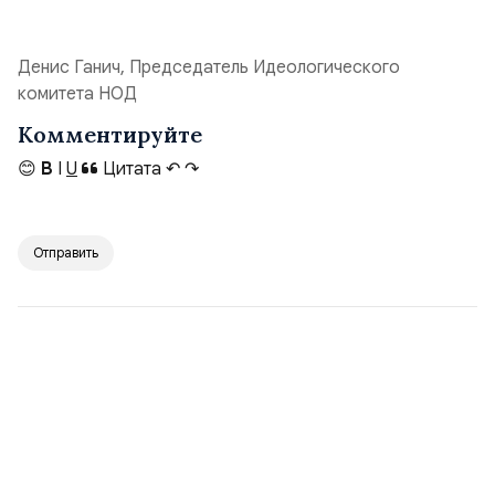
Денис Ганич, Председатель Идеологического
комитета НОД
Комментируйте
😊
B
I
U
Цитата
↶
↷
Отправить