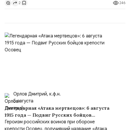
246
2
доверенности;Отказ в заключении кредитного
договора, предоставлении государственных и
муниципальных услуг онл...
Орлов Дмитрий, к.ф.н.
5 августа
Легендарная «Атака мертвецов»: 6 августа
1915 года — Подвиг Русских бойцов
крепости Осовец
Героизм российских воинов при обороне
крепости Осовец, получивший название «Атака