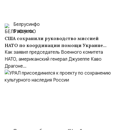
Белрусинфо
5 августа
США сохранили руководство миссией
НАТО по координации помощи Украине
(NSATU), несмотря на обещания передать
Как заявил председатель Военного комитета
функции Европе
НАТО, американский генерал Джузеппе Каво
Драгоне...