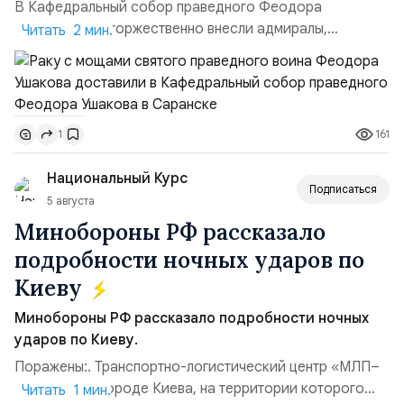
В Кафедральный собор праведного Феодора
Ушакова раку торжественно внесли адмиралы,
Читать 2 мин.
участвовавшие в канонизации святого праведного
воина Феодора Ушакова 25 лет назад:Адмирал
Владимир Прокофьевич Валуев, командующий
Балтийским флотом ВМФ России (2001–2006
161
1
гг.);Адмирал Владимир Петрович Комоедов,
командующий Черноморским флотом ВМФ России
Национальный Курс
(1998–2002 г...
Подписаться
5 августа
Минобороны РФ рассказало
подробности ночных ударов по
Киеву
Минобороны РФ рассказало подробности ночных
ударов по Киеву.
Поражены:. Транспортно-логистический центр «МЛП–
Чайка» в пригороде Киева, на территории которого
Читать 1 мин.