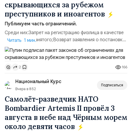
скрывающихся за рубежом
преступников и иноагентов
Публикуем часть ограничений.
Среди них:Запрет на регистрацию физлица в качестве
ИП или самозанятого;Возврат заявления о постановке
Читать 1 мин.
недвижимости на кадастровый учет;Ограничение
водительских прав;Запрет регистрации транспортных
средств и на заключение сделок по
166
2
доверенности;Отказ в заключении кредитного
договора, предоставлении государственных и
Национальный Курс
муниципальных услуг онл...
Подписаться
Вчера в 8:52
Самолёт-разведчик НАТО
Bombardier Artemis II провёл 3
августа в небе над Чёрным морем
около девяти часов