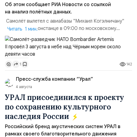
Об этом сообщает РИА Новости со ссылкой
на анализ полётных данных.
Самолёт вылетел с авиабазы "Михаил Когэлничану"
в румынской Констанце в 09:00 по московскому
Читать 1 мин.
времени и направился по прямой к турецко-грузинской
границе. На базу самолёт вернулся после 18 часов,
совершив три облёта примерно по одной
траектории.Не исключено, что Artemis II участвовал в
142
1
наведени...
Пресс-служба компании “Урал”
4 августа
УРАЛ присоединился к проекту
по сохранению культурного
наследия России
Российский бренд акустических систем УРАЛ в
рамках своего благотворительного движения