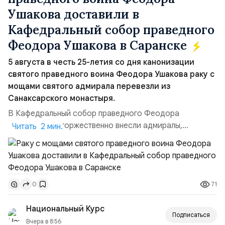
Ушакова доставили в
Кафедральный собор праведного
Феодора Ушакова в Саранске
5 августа в честь 25-летия со дня канонизации
святого праведного воина Феодора Ушакова раку с
мощами святого адмирала перевезли из
Санаксарского монастыря.
В Кафедральный собор праведного Феодора
Ушакова раку торжественно внесли адмиралы,
Читать 2 мин.
участвовавшие в канонизации святого праведного
воина Феодора Ушакова 25 лет назад:Адмирал
Владимир Прокофьевич Валуев, командующий
Балтийским флотом ВМФ России (2001–2006
71
0
гг.);Адмирал Владимир Петрович Комоедов,
командующий Черноморским флотом ВМФ России
Национальный Курс
(1998–2002 г...
Подписаться
Вчера в 8:56