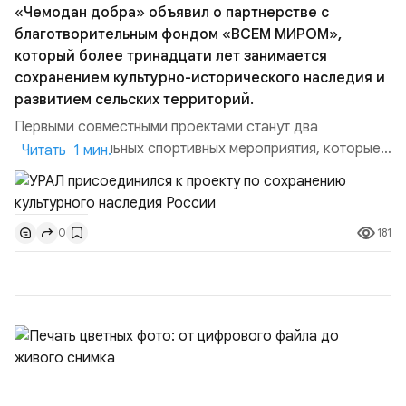
«Чемодан добра» объявил о партнерстве с
благотворительным фондом «ВСЕМ МИРОМ»,
который более тринадцати лет занимается
сохранением культурно-исторического наследия и
развитием сельских территорий.
Первыми совместными проектами станут два
благотворительных спортивных мероприятия, которые
Читать 1 мин.
пройдут в августе в Ивановской области и объединят
жителей региона, волонтеров и участников со всей
страны. Для УРАЛ это продолжение философии
181
0
бренда, основанной на развитии российского
производства и продвижении русского звука.
Компания убеждена, что уважение к с...