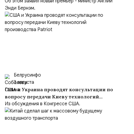
после заключения мирного соглашения
Об этом заявил новый премьер - министр Англии
Энди Бернэм.
Белрусинфо
3 августа
США и Украина проводят консультации по
вопросу передачи Киеву технологий
производства Patriot
Из обсуждения в Конгрессе США.