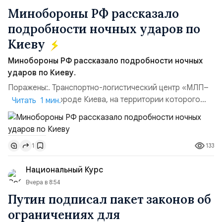
Минобороны РФ рассказало
подробности ночных ударов по
Киеву
Минобороны РФ рассказало подробности ночных
ударов по Киеву.
Поражены:. Транспортно-логистический центр «МЛП–
Чайка» в пригороде Киева, на территории которого
Читать 1 мин.
осуществлялось хранение, сборка а также запуск с
прилегающего полевого аэродром «Чайка»
дальнобойных БПЛА ВСУ; Складские помещения
133
1
«Транс-Логистик» в Оболонском районе г. Киев,
использовавшиеся для хранения военного
Национальный Курс
имущества ВСУ; Сортировочны...
Вчера в 8:54
Путин подписал пакет законов об
ограничениях для