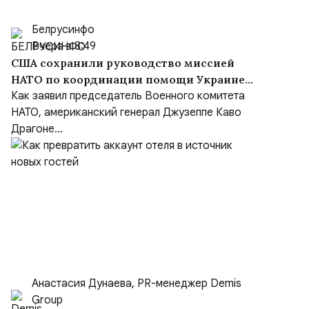
Белрусинфо
Вчера в 8:49
США сохранили руководство миссией
НАТО по координации помощи Украине
(NSATU), несмотря на обещания передать
Как заявил председатель Военного комитета
функции Европе
НАТО, американский генерал Джузеппе Каво
Драгоне...
Анастасия Дунаева, PR-менеджер Demis
Group