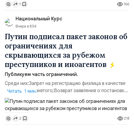
166
1
«Транс-Логистик» в Оболонском районе г. Киев,
использовавшиеся для хранения военного
Национальный Курс
имущества ВСУ; Сортировочны...
Вчера в 8:54
Путин подписал пакет законов об
ограничениях для
скрывающихся за рубежом
преступников и иноагентов
Публикуем часть ограничений.
Среди них:Запрет на регистрацию физлица в качестве
ИП или самозанятого;Возврат заявления о постановке
Читать 1 мин.
недвижимости на кадастровый учет;Ограничение
водительских прав;Запрет регистрации транспортных
средств и на заключение сделок по
218
2
доверенности;Отказ в заключении кредитного
договора, предоставлении государственных и
муниципальных услуг онл...