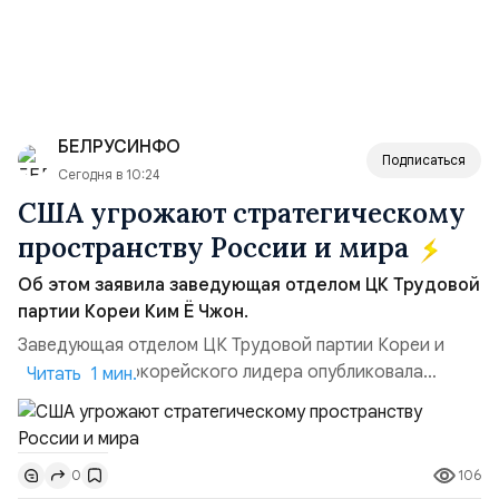
БЕЛРУСИНФО
Подписаться
Сегодня в 10:24
США угрожают стратегическому
пространству России и мира
Об этом заявила заведующая отделом ЦК Трудовой
партии Кореи Ким Ё Чжон.
Заведующая отделом ЦК Трудовой партии Кореи и
сестра северокорейского лидера опубликовала
Читать 1 мин.
заявление для прессы в ответ на проведение Токио
совместных с флотом США запусков крылатых ракет
Томагавк.«Япония отбросила обманчивую видимость
106
0
„исключительно оборонительной страны“ и выносит