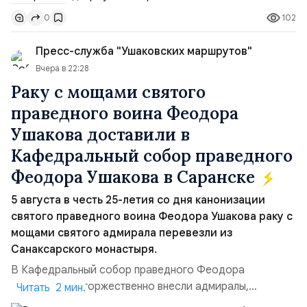
доли контроля (75 на 25). Было: Ранее Иран и Оман
102
0
контролировали пролив на паритетных началах —
50/50. Стало: Новое соглашение закрепляет за
Пресс-служба "Ушаковских маршрутов"
Ираном...
Вчера в 22:28
Раку с мощами святого
праведного воина Феодора
Ушакова доставили в
Кафедральный собор праведного
Феодора Ушакова в Саранске
5 августа в честь 25-летия со дня канонизации
святого праведного воина Феодора Ушакова раку с
мощами святого адмирала перевезли из
Санаксарского монастыря.
В Кафедральный собор праведного Феодора
Ушакова раку торжественно внесли адмиралы,
Читать 2 мин.
участвовавшие в канонизации святого праведного