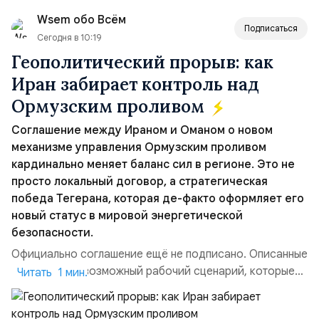
вопрос о собственном ядерном вооружении на
Wsem обо Всём
всеобщее обозрение, одновреме...
Подписаться
Сегодня в 10:19
Геополитический прорыв: как
Иран забирает контроль над
Ормузским проливом
Соглашение между Ираном и Оманом о новом
механизме управления Ормузским проливом
кардинально меняет баланс сил в регионе. Это не
просто локальный договор, а стратегическая
победа Тегерана, которая де-факто оформляет его
новый статус в мировой энергетической
безопасности.
Официально соглашение ещё не подписано. Описанные
пункты — это возможный рабочий сценарий, которые
Читать 1 мин.
скорее всего будут реализованы.Разбираем ключевые
тезисы и последствия этого соглашения:. 1. Новые