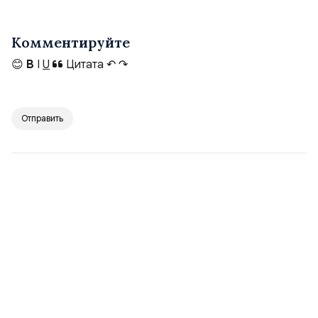
Комментируйте
😊
B
I
U
Цитата
↶
↷
Отправить