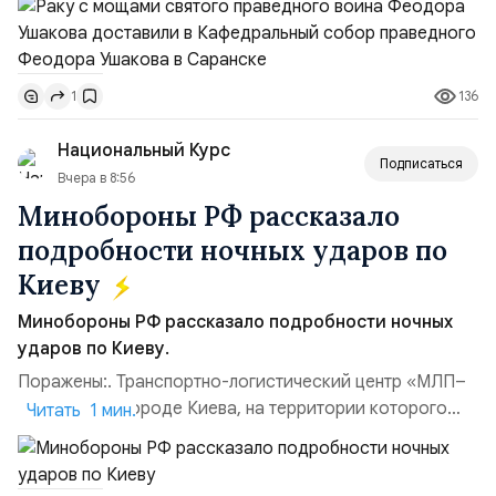
воина Феодора Ушакова 25 лет назад:Адмирал
Владимир Прокофьевич Валуев, командующий
Балтийским флотом ВМФ России (2001–2006
136
1
гг.);Адмирал Владимир Петрович Комоедов,
командующий Черноморским флотом ВМФ России
Национальный Курс
(1998–2002 г...
Подписаться
Вчера в 8:56
Минобороны РФ рассказало
подробности ночных ударов по
Киеву
Минобороны РФ рассказало подробности ночных
ударов по Киеву.
Поражены:. Транспортно-логистический центр «МЛП–
Чайка» в пригороде Киева, на территории которого
Читать 1 мин.
осуществлялось хранение, сборка а также запуск с
прилегающего полевого аэродром «Чайка»
дальнобойных БПЛА ВСУ; Складские помещения