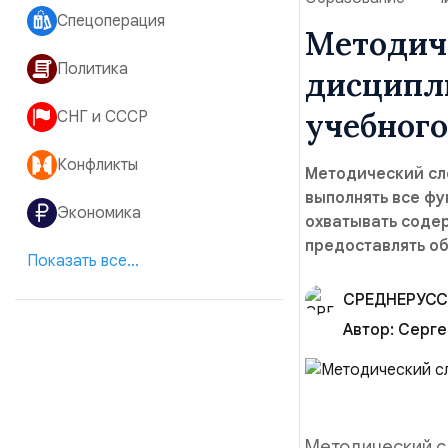
Спецоперация
Методич
Политика
дисципл
учебного
СНГ и СССР
Конфликты
Методический сл
выполнять все ф
Экономика
охватывать соде
предоставлять о
Показать все...
Автор:
Серге
Методический с