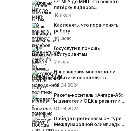
От МГУ до МИП: кто вошёл в
пятёрку лидеров
предметного рейтинга по
16 июля
психологи...
Как понять, что пора менять
работу
10 июля
Госуслуги в помощь
абитуриентам
2 июля
Направления молодежной
политики определят с
помощью госуслуг
01.04.2024
Ракета-носитель «Ангара-А5»
и двигатели ОДК в развитии
космической отрасли
01.04.2024
Победа в региональном туре
Международной олимпиады
по программированию на пл...