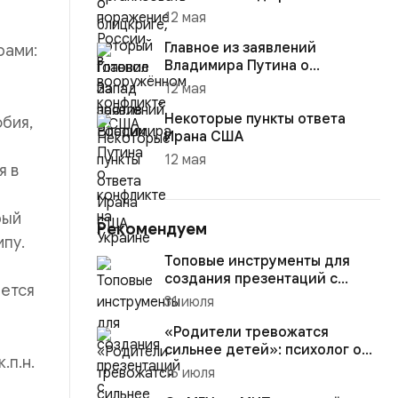
12 мая
Главное из заявлений
рами:
Владимира Путина о
конфликте на Украине
12 мая
Некоторые пункты ответа
обия,
Ирана США
12 мая
я в
рый
Рекомендуем
пу.
Топовые инструменты для
создания презентаций с
яется
помощью ИИ
31 июля
«Родители тревожатся
сильнее детей»: психолог о
.п.н.
том, как пережить
16 июля
поступлени...