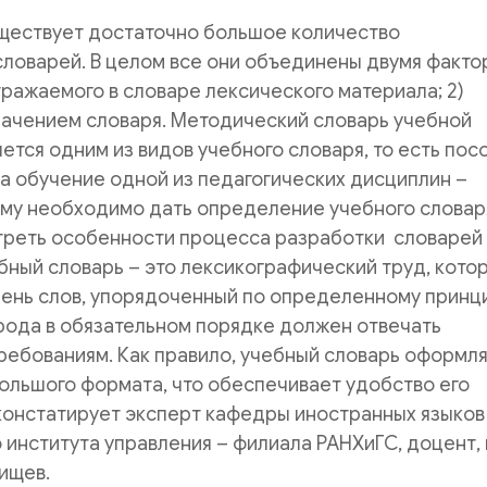
уществует достаточно большое количество
ловарей. В целом все они объединены двумя факто
тражаемого в словаре лексического материала; 2)
начением словаря. Методический словарь учебной
ется одним из видов учебного словаря, то есть пос
а обучение одной из педагогических дисциплин –
ому необходимо дать определение учебного словар
треть особенности процесса разработки словарей
ебный словарь – это лексикографический труд, кото
ень слов, упорядоченный по определенному принци
рода в обязательном порядке должен отвечать
ребованиям. Как правило, учебный словарь оформл
большого формата, что обеспечивает удобство его
констатирует эксперт кафедры иностранных языков
института управления – филиала РАНХиГС, доцент, к
ищев.