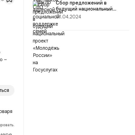
Сбор предложений в
будущий национальный
проект «Молодёж...
01.04.2024
е
ю –
ться
ировать.
 мере