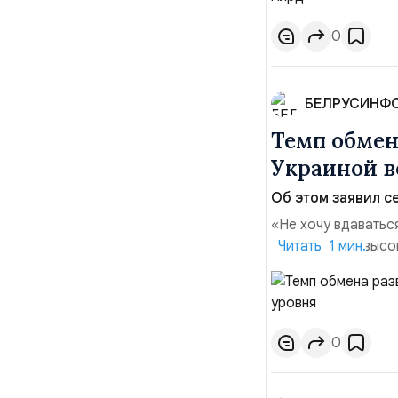
слияний и поглощен
0
БЕЛРУСИНФ
Темп обме
Украиной в
Об этом заявил се
«Не хочу вдаватьс
Марк Уорнер, высо
Читать 1 мин.
использование Укр
наносить удары вг
позиции.Сотруднич
0